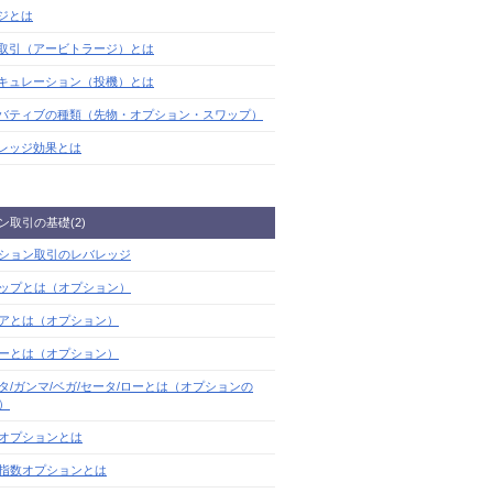
ジとは
取引（アービトラージ）とは
キュレーション（投機）とは
バティブの種類（先物・オプション・スワップ）
レッジ効果とは
ン取引の基礎(2)
ション取引のレバレッジ
ップとは（オプション）
アとは（オプション）
ーとは（オプション）
タ/ガンマ/ベガ/セータ/ローとは（オプションの
）
オプションとは
指数オプションとは