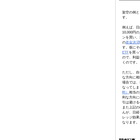
架空の例と
す。
例えば、日
10,000円の
ンを買い、
の
差金決済
す。仮にそ
ETF
を買っ
ので、利益
くのです。
ただし、自
な方向に相
場合では、
なってしま
料）
相当の
利な方向に
引は避ける
また上記の
んが、日経
レッジ効果
なります。