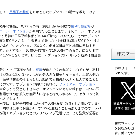
して、
日経平均株価
を対象としたオプションの場合を考えてみま
経平均株価が10,000円の時、満期日が3ヶ月後で
権利行使価格
が
コール・オプション
が100円だったとします。そのコール・オプショ
3ヶ月後に日経平均株価が10,500円になっていたら、そのオプション
額は500円となり、手数料を加味しなければ利益率は500％となりま
の条件で、オプションではなく、例えば日経平均株価に連動する
ていたとすると、10,000円で買って10,500円で売ることになります
率は5％となります。ゆえに、オプションのレバレッジ効果は相当働
姉妹サイト「
分にとって有利な方向に
相場
が進んでくれればよいのですが、不利
SNSです。
場が進めばレバレッジはその分大きな損失となります。上記の例の
日経平均株価のちょっとした動きでも損失が大きく拡大することと
うのです。オプションの買いであれば、
プレミアム（オプション
資金しか必要としませんが、オプションの売りの場合は、自分の不
相場が進めば損失が無限大になると考えられるので、そういった取
べきでしょう。
例では、日経平均株価は3ヶ月で500円程度（5％）しか動いていませ
平均株価は年に何度か1日で10％程度動くこともありますので、レバ
が働くオプションなどのデリバティブ取引では、より注意が必要と
株式マーケッ
を見ながら投
す。他にない