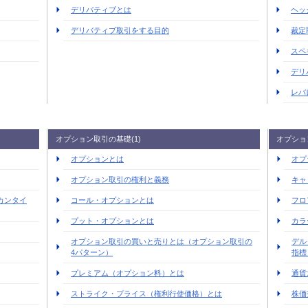
デリバティブとは
ヘッ
デリバティブ取引をする目的
裁定
スペ
デリ
レバ
オプション取引の基礎(1)
オプショ
オプションとは
オプ
オプション取引の権利と義務
キャ
カンタイ
コール・オプションとは
フロ
プット・オプションとは
カラ
オプション取引の買いと売りとは（オプション取引の
デル
4パターン）
指標
プレミアム（オプション料）とは
通貨
ストライク・プライス（権利行使価格）とは
株価