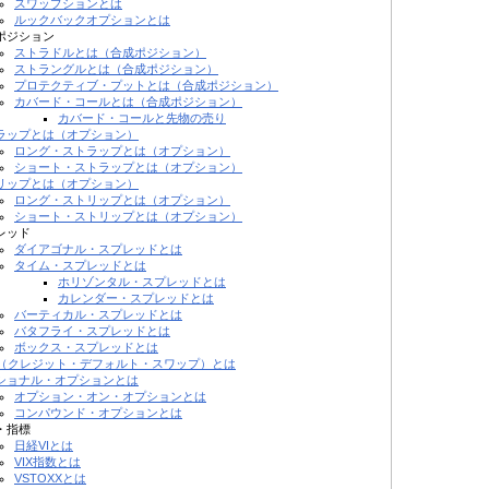
スワップションとは
ルックバックオプションとは
ポジション
ストラドルとは（合成ポジション）
ストラングルとは（合成ポジション）
プロテクティブ・プットとは（合成ポジション）
カバード・コールとは（合成ポジション）
カバード・コールと先物の売り
ラップとは（オプション）
ロング・ストラップとは（オプション）
ショート・ストラップとは（オプション）
リップとは（オプション）
ロング・ストリップとは（オプション）
ショート・ストリップとは（オプション）
レッド
ダイアゴナル・スプレッドとは
タイム・スプレッドとは
ホリゾンタル・スプレッドとは
カレンダー・スプレッドとは
バーティカル・スプレッドとは
バタフライ・スプレッドとは
ボックス・スプレッドとは
S（クレジット・デフォルト・スワップ）とは
ショナル・オプションとは
オプション・オン・オプションとは
コンパウンド・オプションとは
・指標
日経VIとは
VIX指数とは
VSTOXXとは