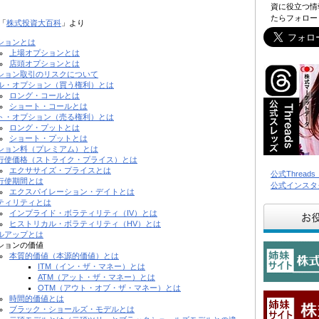
資に役立つ情
たらフォロー
「
株式投資大百科
」より
ションとは
上場オプションとは
店頭オプションとは
ション取引のリスクについて
ル・オプション（買う権利）とは
ロング・コールとは
ショート・コールとは
ト・オプション（売る権利）とは
ロング・プットとは
ショート・プットとは
ション料（プレミアム）とは
行使価格（ストライク・プライス）とは
エクササイズ・プライスとは
公式Threa
行使期間とは
公式インスタ
エクスパイレーション・デイトとは
ティリティとは
インプライド・ボラティリティ（IV）とは
ヒストリカル・ボラティリティ（HV）とは
ルアップとは
ションの価値
本質的価値（本源的価値）とは
ITM（イン・ザ・マネー）とは
ATM（アット・ザ・マネー）とは
OTM（アウト・オブ・ザ・マネー）とは
時間的価値とは
ブラック・ショールズ・モデルとは