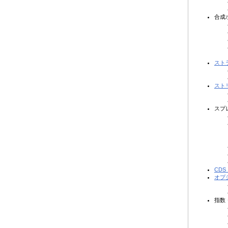
合成
スト
スト
スプ
CD
オプ
指数