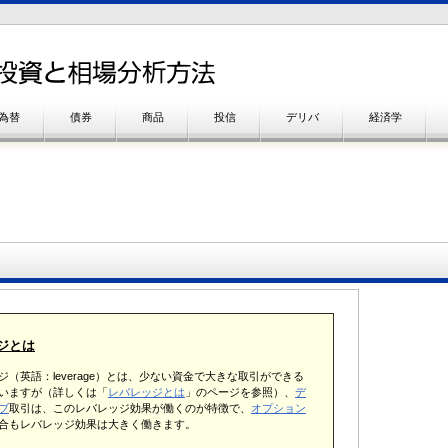
為替
債券
商品
投信
デリバ
経済学
ジとは
ジ（英語：leverage）とは、少ない資金で大きな取引ができる
いますが（詳しくは「
レバレッジとは
」のページを参照）、
デ
ブ
取引は、このレバレッジ効果が働くのが特徴で、
オプション
合もレバレッジ効果は大きく働きます。