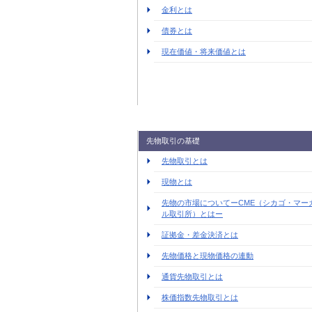
金利とは
債券とは
現在価値・将来価値とは
先物取引の基礎
先物取引とは
現物とは
先物の市場についてーCME（シカゴ・マー
ル取引所）とはー
証拠金・差金決済とは
先物価格と現物価格の連動
通貨先物取引とは
株価指数先物取引とは