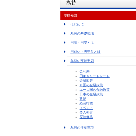
為替
基礎知識
はじめに
為替の基礎知識
円高・円安とは
円買い・円売りとは
為替の変動要因
金利差
円キャリートレード
金融政策
米国の金融政策
ユーロ圏の金融政策
日本の金融政策
政局
経済指標
イベント
要人発言
原油価格
為替の注意事項