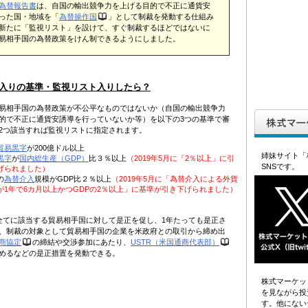
為替報告書
は、自国の輸出競争力を上げる目的で不正に通貨安
った国・地域を「
為替操作国
」として制裁を発動する仕組み
新たに「監視リスト」を設けて、すぐ制裁するほどではないに
易相手国の為替政策をけん制できるようにしました。
入りの基準・監視リスト入りしたら？
易相手国の為替政策が不公平なものではないか（自国の輸出競争力
的で不正に通貨安誘導を行っていないか等）を以下の3つの基準で審
2つ該当すれば監視リストに指定されます。
貿易黒字
が200億ドル以上
姉妹サイト「
黒字
が
国内総生産（GDP）
比３％以上
（2019年5月に「2％以上」に引
SNSです。
げられました）
の
為替介入
規模がGDP比２％以上
（2019年5月に「為替介入による外貨
が1年で6カ月以上かつGDPの2％以上」に基準が引き下げられました）
全てに該当する貿易相手国に対して是正を促し、1年たっても是正さ
、制裁の対象として貿易相手国の企業を米政府との取引から締め出
商協定
の締結や交渉参加にあたり、
USTR（米国通商代表部）
めるなどの是正措置を発動できる。
株式マーケッ
を見ながら投
す。他にない