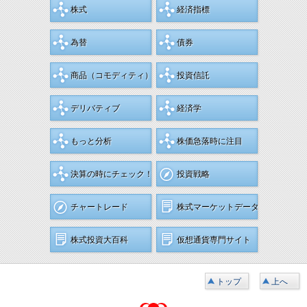
株式
経済指標
為替
債券
商品
（コモディティ）
投資信託
デリバティブ
経済学
もっと分析
株価急落時に注目
決算の時にチェック！
投資戦略
チャートレード
株式マーケットデータ
株式投資大百科
仮想通貨専門サイト
トップ
上へ