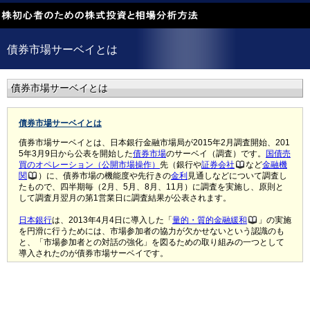
債券市場サーベイとは
債券市場サーベイとは
債券市場サーベイとは
債券市場サーベイとは、日本銀行金融市場局が2015年2月調査開始、201
5年3月9日から公表を開始した
債券
市場
のサーベイ（調査）です。
国債売
買のオペレーション（公開市場操作）
先（銀行や
証券会社
など
金融機
関
）に、債券市場の機能度や先行きの
金利
見通しなどについて調査し
たもので、四半期毎（2月、5月、8月、11月）に調査を実施し、原則と
して調査月翌月の第1営業日に調査結果が公表されます。
日本銀行
は、2013年4月4日に導入した「
量的・質的金融緩和
」の実施
を円滑に行うためには、市場参加者の協力が欠かせないという認識のも
と、「市場参加者との対話の強化」を図るための取り組みの一つとして
導入されたのが債券市場サーベイです。