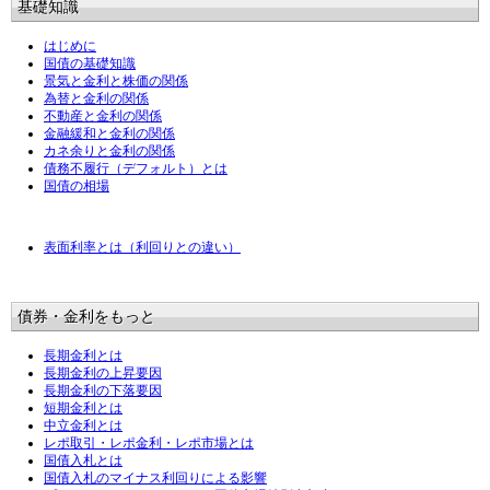
基礎知識
はじめに
国債の基礎知識
景気と金利と株価の関係
為替と金利の関係
不動産と金利の関係
金融緩和と金利の関係
カネ余りと金利の関係
債務不履行（デフォルト）とは
国債の相場
表面利率とは（利回りとの違い）
債券・金利をもっと
長期金利とは
長期金利の上昇要因
長期金利の下落要因
短期金利とは
中立金利とは
レポ取引・レポ金利・レポ市場とは
国債入札とは
国債入札のマイナス利回りによる影響