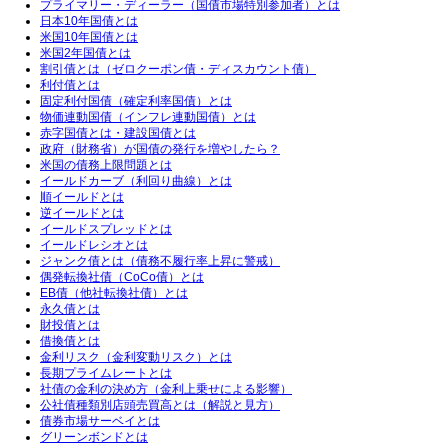
プライマリー・ディーラー（国債市場特別参加者）とは
日本10年国債とは
米国10年国債とは
米国2年国債とは
割引債とは（ゼロクーポン債・ディスカウント債）
利付債とは
固定利付国債（確定利率国債）とは
物価連動国債（インフレ連動国債）とは
赤字国債とは・建設国債とは
政府（財務省）が国債の発行を増やしたら？
米国の債務上限問題とは
イールドカーブ（利回り曲線）とは
順イールドとは
逆イールドとは
イールドスプレッドとは
イールドレシオとは
ジャンク債とは（債務不履行率上昇に警戒）
偶発転換社債（CoCo債）とは
EB債（他社転換社債）とは
永久債とは
財投債とは
借換債とは
金利リスク（金利変動リスク）とは
長期プライムレートとは
社債の金利の決め方（金利上乗せによる影響）
公社債種類別店頭売買高とは（解説と見方）
債券市場サーベイとは
グリーンボンドとは