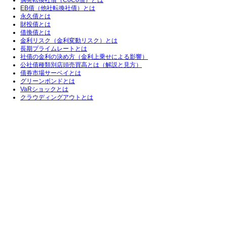
偶発転換社債（CoCo債）とは
EB債（他社転換社債）とは
永久債とは
財投債とは
借換債とは
金利リスク（金利変動リスク）とは
長期プライムレートとは
社債の金利の決め方（金利上乗せによる影響）
公社債種類別店頭売買高とは（解説と見方）
債券市場サーベイとは
グリーンボンドとは
VaRショックとは
クラウディングアウトとは