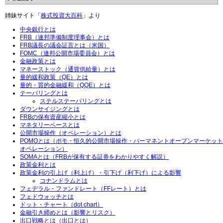
姉妹サイト「
株式投資大百科
」より
中央銀行とは
FRB（連邦準備制度理事会）とは
FRB議長の議会証言とは（米国）
FOMC（連邦公開市場委員会）とは
金融政策とは
マネーストック（通貨供給量）とは
量的緩和政策（QE）とは
量的・質的金融緩和（QQE）とは
テーパリングとは
ステルステーパリングとは
ダウンサイジングとは
FRBの保有資産縮小とは
マネタリーベースとは
公開市場操作（オペレーション）とは
POMOとは（ポモ・恒久的公開市場操作・パーマネントオープンマーケット
オペレーション）
SOMAとは（FRBが保有する証券をわかりやすく解説）
政策金利とは
政策金利の引上げ（利上げ）・引下げ（利下げ）による影響
コナンドラムとは
フェデラル・ファンドレート（FFレート）とは
フェドウォッチとは
ドット・チャート（dot chart）
金融引き締めとは（影響とリスク）
出口戦略とは（出口とは）