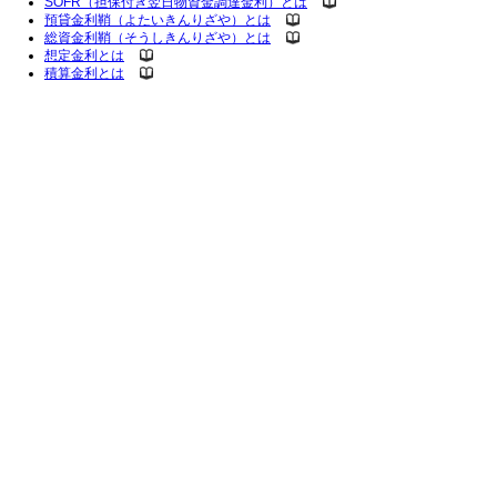
SOFR（担保付き翌日物資金調達金利）とは
預貸金利鞘（よたいきんりざや）とは
総資金利鞘（そうしきんりざや）とは
想定金利とは
積算金利とは