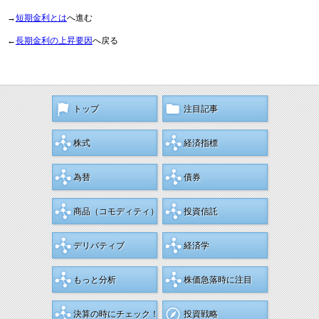
→
短期金利とは
へ進む
←
長期金利の上昇要因
へ戻る
トップ
注目記事
株式
経済指標
為替
債券
商品
（コモディティ）
投資信託
デリバティブ
経済学
もっと分析
株価急落時に注目
決算の時にチェック！
投資戦略