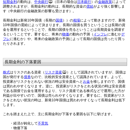
短期金利
の動向は、
中央銀行
（日本の場合は
日本銀行
）の
金融政策
によって
調整されますが、長期金利の動向は、長期的な資金の
需給
がより強く影響しま
す（中央銀行の金融政策の影響も受けます）。
長期金利は新発10年国債（長期の
国債
））の
相場
によって動きますので、新発
10年国債の需給によって決まります。長期の国債を買うということは長期の資
金を運用するということで、長期の国債を売るということは長期資金を調達す
るということです。要するに、将来の
物価
の動向の予測（
インフレ
に進むか
デ
フレ
に進むか）や、将来の金融政策の予測によって長期の国債は売ったり買っ
たりされます。
長期金利の下落要因
株式
はリスクのある資産（
リスク資産
）として認識されていますが、国債は
国が発行する
債券
なので、比較的安全資産として認識されています。よって、
投資家がリスクをとれない状況の時は安全資産へと
お金
を移しますので、国債
は買われやすくなりま す。逆に、投資家がリスクをとれる状況の時は安全資産
である国債でお金を運用するより、リスク資産である株式などで運用した方が
利益が出やすいので、国債は売られやすくなります。要するに、投資家がリス
クをとれない状況の時は、新発10年国債は買われやすくなって長期金利は低下
します。
これを踏まえた上で、主に長期金利が下落する要因を以下に挙げます。
・経済が鈍化して
不景気
・物価下落