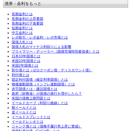
債券・金利をもっと
長期金利とは
長期金利の上昇要因
長期金利の下落要因
短期金利とは
中立金利とは
レポ取引・レポ金利・レポ市場とは
国債入札とは
国債入札のマイナス利回りによる影響
プライマリー・ディーラー（国債市場特別参加者）とは
日本10年国債とは
米国10年国債とは
米国2年国債とは
割引債とは（ゼロクーポン債・ディスカウント債）
利付債とは
固定利付国債（確定利率国債）とは
物価連動国債（インフレ連動国債）とは
赤字国債とは・建設国債とは
政府（財務省）が国債の発行を増やしたら？
米国の債務上限問題とは
イールドカーブ（利回り曲線）とは
順イールドとは
逆イールドとは
イールドスプレッドとは
イールドレシオとは
ジャンク債とは（債務不履行率上昇に警戒）