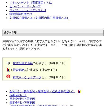
ストレステスト（資産査定）とは
ビハインド・ザ・カーブ
フォワード・ガイダンスとは
物価水準目標とは
名目GDP目標とは（名目国内総生産目標とは）
金利特集
金融商品に投資する場合に必ず見ておかなければならない「金利」に関する主
な記事を集めてみました（姉妹サイト含む）。YouTubeの動画解説付きの記事
も多いので、動画でもどうぞ。
：
株式投資大百科
の記事より（姉妹サイト）
：
投資戦略
の記事より（姉妹サイト）
：
株式マーケットデータ
より（姉妹サイト）
金利とは（長期金利・短期金利・政策金利の違い）
長期金利とは
長期金利の上昇要因
長期金利の下落要因