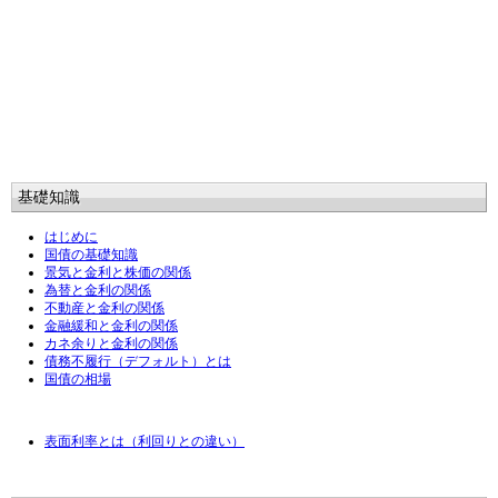
基礎知識
はじめに
国債の基礎知識
景気と金利と株価の関係
為替と金利の関係
不動産と金利の関係
金融緩和と金利の関係
カネ余りと金利の関係
債務不履行（デフォルト）とは
国債の相場
表面利率とは（利回りとの違い）