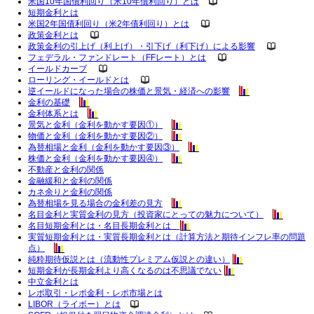
米国10年国債利回り（米10年債利回り）とは
短期金利とは
米国2年国債利回り（米2年債利回り）とは
政策金利とは
政策金利の引上げ（利上げ）・引下げ（利下げ）による影響
フェデラル・ファンドレート（FFレート）とは
イールドカーブ
ローリング・イールドとは
逆イールドになった場合の株価と景気・経済への影響
金利の基礎
金利体系とは
景気と金利（金利を動かす要因①）
物価と金利（金利を動かす要因②）
為替相場と金利（金利を動かす要因③）
株価と金利（金利を動かす要因④）
不動産と金利の関係
金融緩和と金利の関係
カネ余りと金利の関係
為替相場を見る場合の金利差の見方
名目金利と実質金利の見方（投資家にとっての魅力について）
名目短期金利とは・名目長期金利とは
実質短期金利とは・実質長期金利とは（計算方法と期待インフレ率の問題
点）
純粋期待仮説とは（流動性プレミアム仮説との違い）
短期金利が長期金利より高くなるのは不思議でない
中立金利とは
レポ取引・レポ金利・レポ市場とは
LIBOR（ライボー）とは