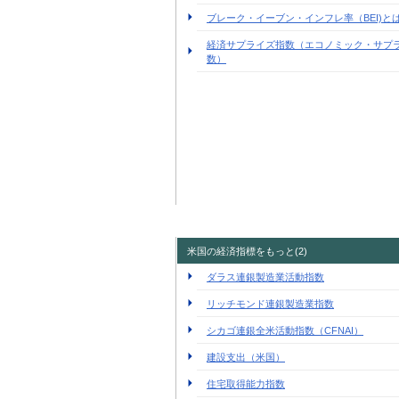
ブレーク・イーブン・インフレ率（BEI)と
経済サプライズ指数（エコノミック・サプ
数）
米国の経済指標をもっと(2)
ダラス連銀製造業活動指数
リッチモンド連銀製造業指数
シカゴ連銀全米活動指数（CFNAI）
建設支出（米国）
住宅取得能力指数