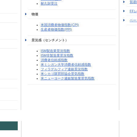
貿易
耐久財受注
FF
物価
ベー
米国消費者物価指数(CPI)
生産者物価指数(PPI)
景況感（センチメント）
ISM製造業景況指数
ISM非製造業景況指数
消費者信頼感指数
米ミシガン大学消費者信頼感指数
フィラデルフィア連銀景況指数
米シカゴ購買部協会景気指数
米ニューヨーク連銀製造業景気指数