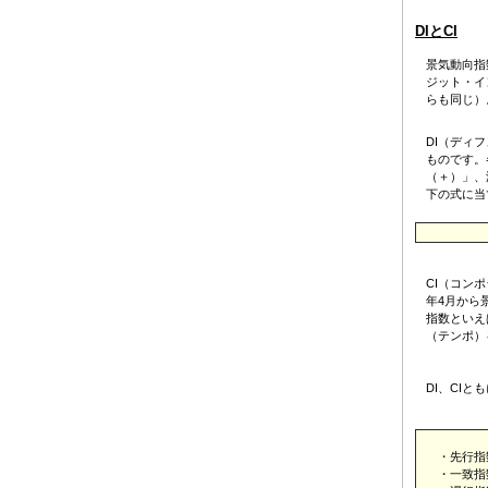
DIとCI
景気動向指
ジット・イ
らも同じ）
DI（ディ
ものです。
（＋）」、
下の式に当
CI（コン
年4月から
指数といえ
（テンポ）
DI、CI
・先行指
・一致指