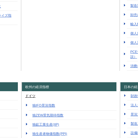
製造
は
卸売
ライズ指
輸入
個人
個人
PC
説）
消費
欧州の経済指標
日本の経
ドイツ
財政
法人
独IFO景況指数
景況
独ZEW景気期待指数
製造
独鉱工業生産(IIP)
設備
独生産者物価指数(PPI)