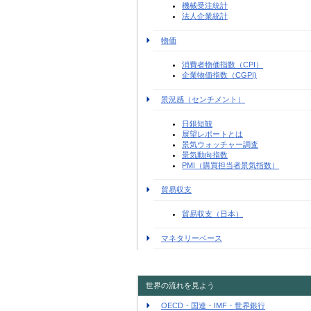
機械受注統計
法人企業統計
物価
消費者物価指数（CPI）
企業物価指数（CGPI)
景況感（センチメント）
日銀短観
展望レポートとは
景気ウォッチャー調査
景気動向指数
PMI（購買担当者景気指数）
貿易収支
貿易収支（日本）
マネタリーベース
世界の流れを見よう
OECD・国連・IMF・世界銀行