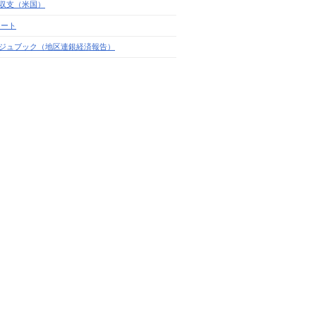
収支（米国）
レート
ジュブック（地区連銀経済報告）