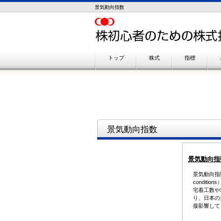
景気動向指数
トップ
株式
指標
景気動向指数
景気動向指
景気動向指数
condit
宅着工数や
り、日本の
接影響して