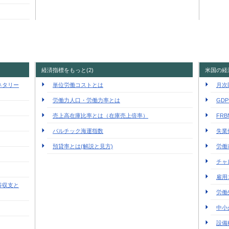
経済指標をもっと(2)
米国の経
ネタリー
単位労働コストとは
月次
労働力人口・労働力率とは
GD
売上高在庫比率とは（在庫売上倍率）
FR
バルチック海運指数
失業
預貸率とは(解説と見方)
労働
チャ
雇用
等収支と
労働
中小
設備