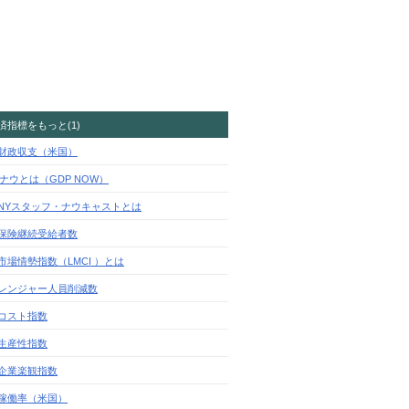
済指標をもっと(1)
財政収支（米国）
Pナウとは（GDP NOW）
BNYスタッフ・ナウキャストとは
保険継続受給者数
市場情勢指数（LMCI ）とは
レンジャー人員削減数
コスト指数
生産性指数
企業楽観指数
稼働率（米国）