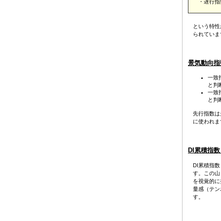
・遅行指
という特性
られていま
景気動向指
一致
と判
一致
と判
先行指数は
に使われま
DI累積指
DI累積指
す。この山
を視覚的に
量感（テン
す。