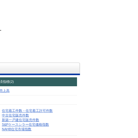
→
指標(2)
売上高
住宅着工件数・住宅着工許可件数
中古住宅販売件数
新築一戸建住宅販売件数
S&Pケースシラー住宅価格指数
NAHB住宅市場指数