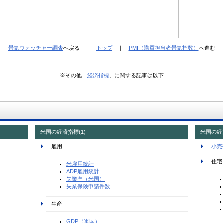
←
景気ウォッチャー調査
へ戻る ｜
トップ
｜
PMI（購買担当者景気指数）
へ進む 
※その他「
経済指標
」に関する記事は以下
米国の経済指標(1)
米国の経済
雇用
小売
住宅
米雇用統計
ADP雇用統計
失業率（米国）
失業保険申請件数
生産
GDP（米国）