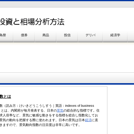
為替
債券
商品
投信
デリバ
経済学
数とは
（読み方：けいきどうこうしすう｜英語：indexes of business
ions）とは、内閣府が毎月発表する、日本の
景気
の総合的な指標です。住
求人倍率など、景気に敏感な動きをする指標を総合し指数化してお
景気の動向を把握する際に使われます。日本の景気は日本
経済
に直
きますので、景気動向指数の注目度は非常に高いです。