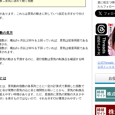
数→景気に遅れて動く指数
資に役立つ情
たらフォロー
があります。これらは景気の動きに対していつ反応を示すかで分け
す。
数の見方
指数が、概ね3ヶ月以上50％を上回っていれば、景気は拡張局面である
断され、
指数が、概ね3ヶ月以上50％を下回っていれば、景気は後退局面である
断されます。
景気の動きを予測するのに、遅行指数は景気の転換点を確認する時
公式Threa
す。
公式インスタ
数とは
数とは、景気動向指数の各系列ごとに一定の計算式で累積した指数で
と谷が実際の景気の山と谷と相関性が高いことから、景気の転換点
捉えやすい特徴があります。ただ、直接的に景気の変動の大きさや
ポ）を表すものではないので、それを示すCIが重視されやすいで