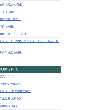
業新規受注（米国）
在庫（米国）
物価指数（米国）
所得（米国）
消費支出（PCE）とは
Eデフレータ・PCEコアデフレータとは（見方と解
者信用残高（米国）
済指標をもっと
収支（日本）
企業景気予測調査
判断BSI（景況判断指数）
工業生産予測指数
稼働率（日本）