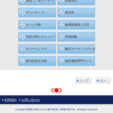
商品
（コモディティ）
投資信託
デリバティブ
経済学
もっと分析
株価急落時に注目
決算の時にチェック！
投資戦略
チャートレード
株式マーケットデータ
株式投資大百科
仮想通貨専門サイト
トップ
上へ
利用規約
お問い合わせ
copyright©株初心者のための株式投資と相場分析方法 all rights reserved.