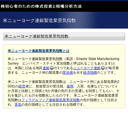
米ニューヨーク連銀製造業景気指数
米ニューヨーク連銀製造業景気指数
米ニューヨーク連銀製造業景気指数とは
米ニューヨーク連銀製造業景気指数（英語：Empire State Manufacturing
Survey エンパイア・ステイト景況指数と呼ばれることもあります)と
は、米国に12ある地区
連銀
の1つである
ニューヨーク連銀
が毎月発
表する、ニューヨーク州の製造業の
景況感
を示す
経済指標
のことです。
米ニューヨーク連銀製造業景気指数は、ニューヨーク州にある製造業約2
00社の
経営
者に、新規受注や受注残、
雇用
、入荷、在庫などについて１
か月前と比較した現状と6か月後の先行きの見通しを回答してもらい、そ
れを集計したものを指数化したものです。 米ニューヨーク連銀製造業景
気指数は
フィラデルフィア連銀製造業景況指数
の先行指標として注目さ
れ、
景気
の先行指標としても注目される指標です。