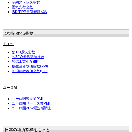
金融ストレス指数
景気先行指数
IBD/TIPP景気楽観指数
欧州の経済指標
ドイツ
独IFO景況指数
独ZEW景気期待指数
独鉱工業生産(IIP)
独生産者物価指数(PPI)
独消費者物価指数(CPI)
ユーロ圏
ユーロ圏製造業PMI
ユーロ圏サービス業PMI
ユーロ圏ZEW景況感調査
日本の経済指標をもっと