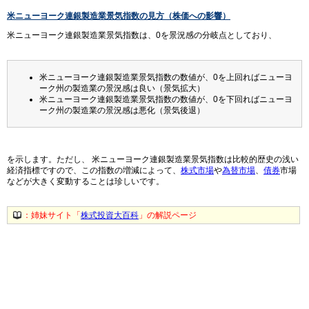
米ニューヨーク連銀製造業景気指数の見方（株価への影響）
米ニューヨーク連銀製造業景気指数は、0を景況感の分岐点としており、
米ニューヨーク連銀製造業景気指数の数値が、0を上回ればニューヨ
ーク州の製造業の景況感は良い（景気拡大）
米ニューヨーク連銀製造業景気指数の数値が、0を下回ればニューヨ
ーク州の製造業の景況感は悪化（景気後退）
を示します。ただし、 米ニューヨーク連銀製造業景気指数は比較的歴史の浅い
経済指標ですので、この指数の増減によって、
株式
市場
や
為替市場
、
債券
市場
などが大きく変動することは珍しいです。
：姉妹サイト「
株式投資大百科
」の解説ページ