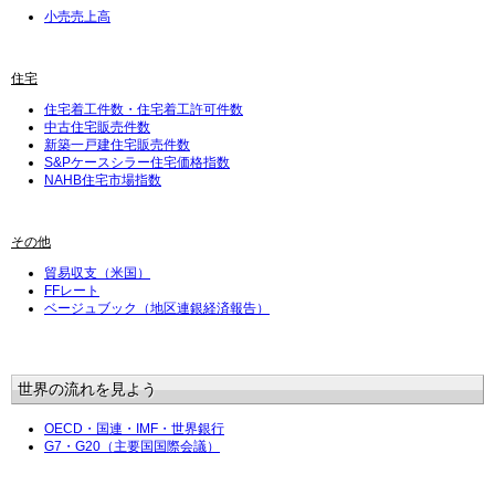
小売売上高
住宅
住宅着工件数・住宅着工許可件数
中古住宅販売件数
新築一戸建住宅販売件数
S&Pケースシラー住宅価格指数
NAHB住宅市場指数
その他
貿易収支（米国）
FFレート
ベージュブック（地区連銀経済報告）
世界の流れを見よう
OECD・国連・IMF・世界銀行
G7・G20（主要国国際会議）