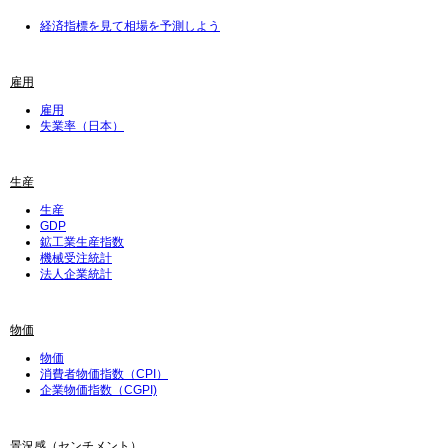
経済指標を見て相場を予測しよう
雇用
雇用
失業率（日本）
生産
生産
GDP
鉱工業生産指数
機械受注統計
法人企業統計
物価
物価
消費者物価指数（CPI）
企業物価指数（CGPI)
景況感（センチメント）