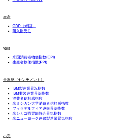
生産
GDP（米国）
耐久財受注
物価
米国消費者物価指数(CPI)
生産者物価指数(PPI)
景況感（センチメント）
ISM製造業景況指数
ISM非製造業景況指数
消費者信頼感指数
米ミシガン大学消費者信頼感指数
フィラデルフィア連銀景況指数
米シカゴ購買部協会景気指数
米ニューヨーク連銀製造業景気指数
小売