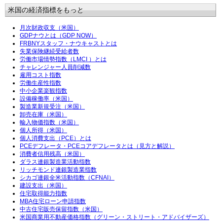
米国の経済指標をもっと
月次財政収支（米国）
GDPナウとは（GDP NOW）
FRBNYスタッフ・ナウキャストとは
失業保険継続受給者数
労働市場情勢指数（LMCI ）とは
チャレンジャー人員削減数
雇用コスト指数
労働生産性指数
中小企業楽観指数
設備稼働率（米国）
製造業新規受注（米国）
卸売在庫（米国）
輸入物価指数（米国）
個人所得（米国）
個人消費支出（PCE）とは
PCEデフレータ・PCEコアデフレータとは（見方と解説）
消費者信用残高（米国）
ダラス連銀製造業活動指数
リッチモンド連銀製造業指数
シカゴ連銀全米活動指数（CFNAI）
建設支出（米国）
住宅取得能力指数
MBA住宅ローン申請指数
中古住宅販売保留指数（米国）
米国商業用不動産価格指数（グリーン・ストリート・アドバイザーズ）