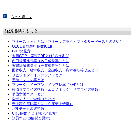
もっと詳しく
経済指標をもっと
マネーストックとは（マネーサプライ・マネタリーベースとの違い）
OECD景気先行指数(CLI)
GDPの見方
名目GDP・実質GDPとは(その見方)
名目経済成長率（名目成長率）とは
実質経済成長率（実質成長率）とは
国際収支・経常収支・金融収支・資本移転等収支とは
リビジョン・インデックスとは
期待インフレ率とは
ブレーク・イーブン・インフレ率（BEI)とは
経済サプライズ指数（エコノミック・サプライズ指数）
単位労働コストとは
労働力人口・労働力率とは
売上高在庫比率とは（在庫売上倍率）
バルチック海運指数
CRB指数とは（解説と見方）
預貸率とは(解説と見方)