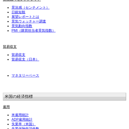
景況感（センチメント）
日銀短観
展望レポートとは
景気ウォッチャー調査
景気動向指数
PMI（購買担当者景気指数）
貿易収支
貿易収支
貿易収支（日本）
マネタリーベース
米国の経済指標
雇用
米雇用統計
ADP雇用統計
失業率（米国）
失業保険申請件数