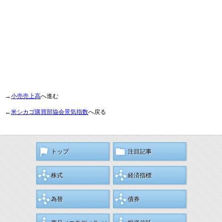
→
小売売上高
へ進む
←
米シカゴ購買部協会景気指数
へ戻る
トップ
注目記事
株式
経済指標
為替
債券