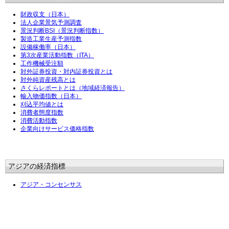
財政収支（日本）
法人企業景気予測調査
景況判断BSI（景況判断指数）
製造工業生産予測指数
設備稼働率（日本）
第3次産業活動指数（ITA）
工作機械受注額
対外証券投資・対内証券投資とは
対外純資産残高とは
さくらレポートとは（地域経済報告）
輸入物価指数（日本）
刈込平均値とは
消費者態度指数
消費活動指数
企業向けサービス価格指数
アジアの経済指標
アジア・コンセンサス