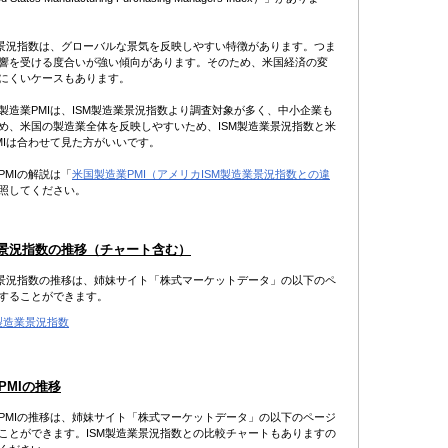
業景況指数は、グローバルな景気を反映しやすい特徴があります。つま
響を受ける度合いが強い傾向があります。そのため、米国経済の変
にくいケースもあります。
製造業PMIは、ISM製造業景況指数より調査対象が多く、中小企業も
め、米国の製造業全体を反映しやすいため、ISM製造業景況指数と米
MIは合わせて見た方がいいです。
PMIの解説は「
米国製造業PMI（アメリカISM製造業景況指数との違
照してください。
業景況指数の推移（チャート含む）
業景況指数の推移は、姉妹サイト「株式マーケットデータ」の以下のペ
することができます。
M製造業景況指数
PMIの推移
PMIの推移は、姉妹サイト「株式マーケットデータ」の以下のページ
ことができます。ISM製造業景況指数との比較チャートもありますの