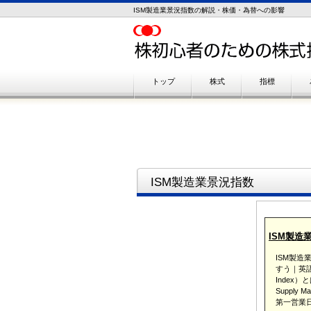
ISM製造業景況指数の解説・株価・為替への影響
トップ
株式
指標
ISM製造業景況指数
ISM製造
ISM製
すう｜英語：IS
Index）
Supply
第一営業