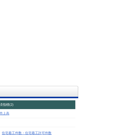
指標(2)
売上高
住宅着工件数・住宅着工許可件数