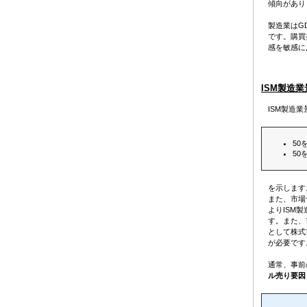
傾向があり
製造業はG
です。購買
感を敏感に
ISM製造
ISM製造
5
5
を示します
また、市場
よりISM
す。また、
として株式
が必要です
通常、事前
ル売り要因