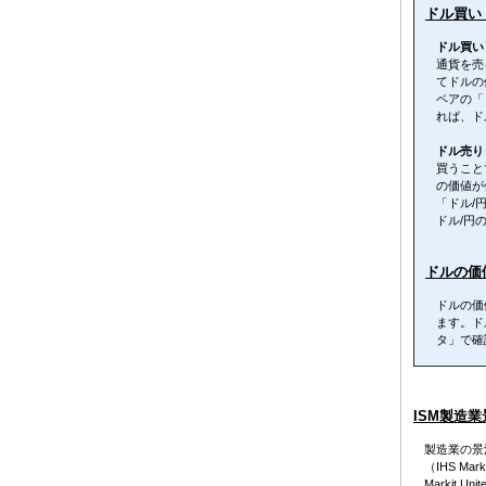
ドル買い
ドル買い
通貨を売
てドルの
ペアの「
れば、ド
ドル売り
買うこと
の価値が
「ドル/
ドル/円
ドルの価
ドルの価
ます。ド
タ」で確
ISM製造
製造業の景
（IHS M
Markit Uni