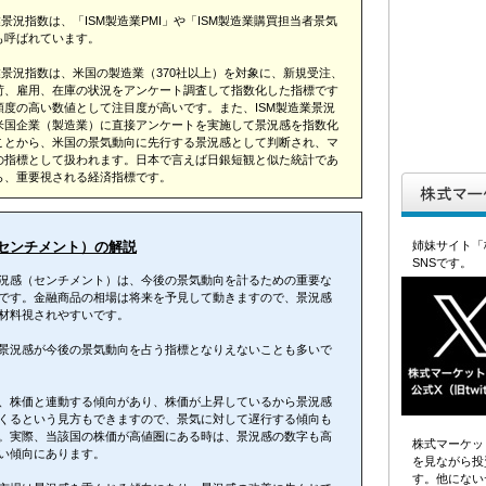
業景況指数は、「ISM製造業PMI」や「ISM製造業購買担当者景気
も呼ばれています。
業景況指数は、米国の製造業（370社以上）を対象に、新規受注、
荷、雇用、在庫の状況をアンケート調査して指数化した指標です
頼度の高い数値として注目度が高いです。また、ISM製造業景況
米国企業（製造業）に直接アンケートを実施して景況感を指数化
ことから、米国の景気動向に先行する景況感として判断され、マ
の指標として扱われます。日本で言えば日銀短観と似た統計であ
ら、重要視される経済指標です。
姉妹サイト「
センチメント）の解説
SNSです。
況感（センチメント）は、今後の景気動向を計るための重要な
です。金融商品の相場は将来を予見して動きますので、景況感
材料視されやすいです。
景況感が今後の景気動向を占う指標となりえないことも多いで
、株価と連動する傾向があり、株価が上昇しているから景況感
くるという見方もできますので、景気に対して遅行する傾向も
。実際、当該国の株価が高値圏にある時は、景況感の数字も高
株式マーケッ
い傾向にあります。
を見ながら投
す。他にない