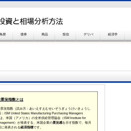
為替
債券
商品
投信
デリバ
経済学
業景況指数とは
造業景況指数（読み方：あいえすえむせいぞうぎょうけいきょうし
M United States Manufacturing Purchasing Managers
とは、米国（アメリカ）の全米供給管理協会（ISM:Institute for
 Management）が発表する、米国企業の
景況感
を示す指数で、毎月
日に発表される
経済指標
です。