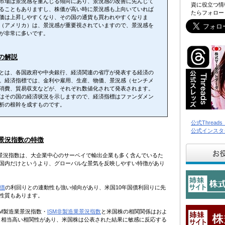
市場は景況感を重んじる傾向にあり、景況感の改善に先んじて
資に役立つ情
ることもありますし、株価が高い時に景況感も上向いていれば
たらフォロー
価は上昇しやすくなり、その国の通貨も買われやすくなりま
（アメリカ）は、景況感が重要視されていますので、景況感を
が非常に多いです。
の解説
とは、各国政府や中央銀行、経済関連の省庁が発表する経済の
。経済指標では、金利や雇用、生産、物価、景況感（センチメ
消費、貿易収支などが、それぞれ数値化されて発表されます。
はその国の経済状況を示しますので、経済指標はファンダメン
析の根幹を成すものです。
公式Threa
公式インスタ
業景況指数の特徴
業景況指数は、大企業中心のサーベイで輸出企業も多く含んでいるた
国内だけというより、グローバルな景気を反映しやすい特徴があり
国債
の利回りとの連動性も強い傾向があり、米国10年国債利回りに先
性質もあります。
SM製造業景況指数・
ISM非製造業景況指数
と米国株の相関関係はおよ
度と相当高い相関性があり、米国株は公表された結果に敏感に反応する