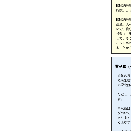
ISM製造
指数」と
ISM製造
生産、入
ので、信
指数は、
している
インド系
ることか
景況感（
企業の景
経済指標
の変化は
ただし、
す。
景況感は
がついて
あります
く出やす