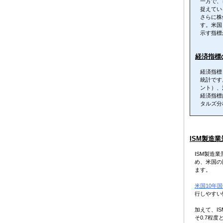
一方で、
捉えてい
さらに株
す。米国
示す指標
経済指標
経済指標
統計です
ント）、
経済指標
タルズ分
ISM製造
ISM製造
め、米国の
ます。
米国10年
行しやすい
加えて、I
そ0.7程