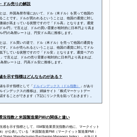
・ドル売りの解説
とは、外国為替市場において、ドル（米ドル）を買って他国の
ることです。ドルが買われるということは、他国の通貨に対し
価値が高まっている状態ですので「ドル高」となります。通貨
ドル/円」で言えば、ドルの買い需要が相対的に日本円より高ま
ル/円の為替レートは、円安ドル高に推移します。
とは、ドル買いの逆で、ドル（米ドル）を売って他国の通貨を
です。ドルが売られるということは、他国の通貨に対してドル
低下している状態ですので「ドル安」となります。通貨ペアの
円」で言えば、ドルの売り需要が相対的に日本円より高まれば、
の為替レートは、円高ドル安に推移します。
値を示す指標はどんなものがある？
値を示す指標として「
ドルインデックス（ドル指数）
」があり
ルインデックスの推移は、姉妹サイト「株式マーケットデー
認することができます（下記にリンク先を貼っておきます）。
業景況指数と米国製造業PMIの関係と違い
況感を示す指標として、ISM製造業景況指数の他に、マークイット
arkit）が公表している「米国製造業PMI（マークイット製造業PMI：
ted States Manufacturing Purchasing Managers Index）」がありま