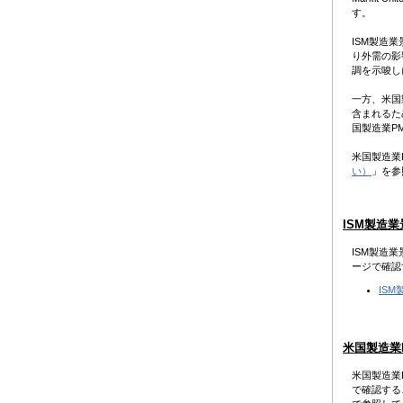
す。
ISM製造
り外需の影
調を示唆し
一方、米国
含まれるた
国製造業P
米国製造業
い）
」を参
ISM製造
ISM製造
ージで確認
IS
米国製造業
米国製造業
で確認する