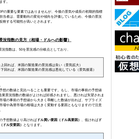
ます。
DPの重要な要素ではありませんが、今後の景気や成長の初期的指標
担当者は、需要動向の変化や傾向を評価しているため、今後の景況
反映する可能性が高いとされます。
業景況指数の見方（相場・ドルへの影響）
業景況指数は、50を景況感の分岐点としており、
0を上回れば、米国の製造業の景況感は良い（景気拡大）
0を下回れば、米国の製造業の景況感は悪化している（景気後退）
。
予想の数値と見比べることも重要です。もし、市場の事前の予想値
製造業景況指数の数値がよければ好感されますし、悪ければ失望されま
市場の事前の予想値から大きく乖離した数値が出れば、サプライズ
市場や為替市場の相場は大きく変動する要因ともなりますので注意
。
の予想数値より高ければ
ドル買い要因（ドル高要因）
、低ければ
ド
（ドル安要因）
となります。