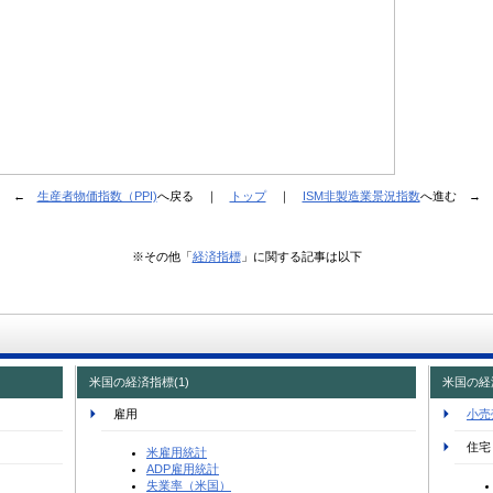
←
生産者物価指数（PPI)
へ戻る ｜
トップ
｜
ISM非製造業景況指数
へ進む →
※その他「
経済指標
」に関する記事は以下
米国の経済指標(1)
米国の経済
雇用
小売
住宅
米雇用統計
ADP雇用統計
失業率（米国）