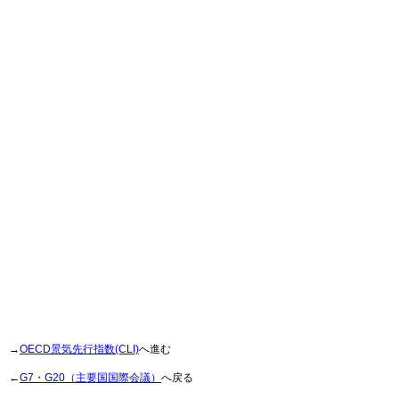
→
OECD景気先行指数(CLI)
へ進む
←
G7・G20（主要国国際会議）
へ戻る