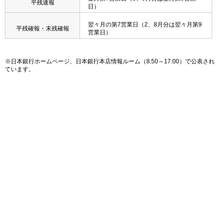
平残速報
日）
翌々月の第7営業日（2、8月分は翌々月第9
平残確報・末残確報
営業日）
※日本銀行ホームページ、日本銀行本店情報ルーム（8:50～17:00）で公表され
ています。