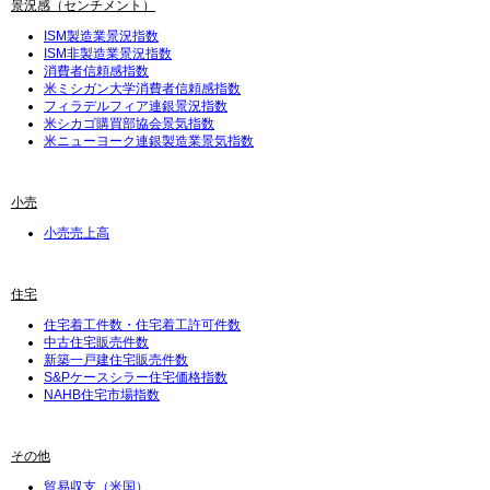
景況感（センチメント）
ISM製造業景況指数
ISM非製造業景況指数
消費者信頼感指数
米ミシガン大学消費者信頼感指数
フィラデルフィア連銀景況指数
米シカゴ購買部協会景気指数
米ニューヨーク連銀製造業景気指数
小売
小売売上高
住宅
住宅着工件数・住宅着工許可件数
中古住宅販売件数
新築一戸建住宅販売件数
S&Pケースシラー住宅価格指数
NAHB住宅市場指数
その他
貿易収支（米国）