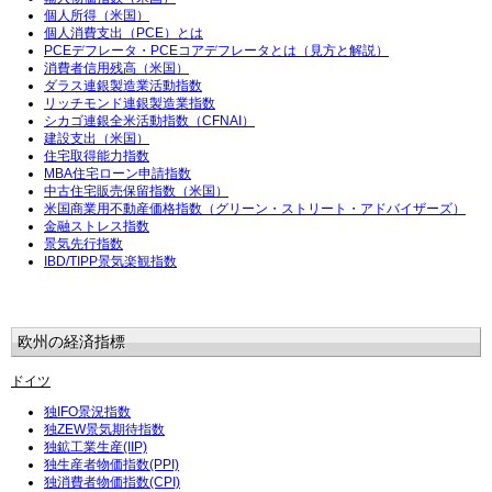
個人所得（米国）
個人消費支出（PCE）とは
PCEデフレータ・PCEコアデフレータとは（見方と解説）
消費者信用残高（米国）
ダラス連銀製造業活動指数
リッチモンド連銀製造業指数
シカゴ連銀全米活動指数（CFNAI）
建設支出（米国）
住宅取得能力指数
MBA住宅ローン申請指数
中古住宅販売保留指数（米国）
米国商業用不動産価格指数（グリーン・ストリート・アドバイザーズ）
金融ストレス指数
景気先行指数
IBD/TIPP景気楽観指数
欧州の経済指標
ドイツ
独IFO景況指数
独ZEW景気期待指数
独鉱工業生産(IIP)
独生産者物価指数(PPI)
独消費者物価指数(CPI)