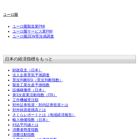
ユーロ圏
ユーロ圏製造業PMI
ユーロ圏サービス業PMI
ユーロ圏ZEW景況感調査
日本の経済指標をもっと
財政収支（日本）
法人企業景気予測調査
景況判断BSI（景況判断指数）
製造工業生産予測指数
設備稼働率（日本）
第3次産業活動指数（ITA）
工作機械受注額
対外証券投資・対内証券投資とは
対外純資産残高とは
さくらレポートとは（地域経済報告）
輸入物価指数（日本）
刈込平均値とは
消費者態度指数
消費活動指数