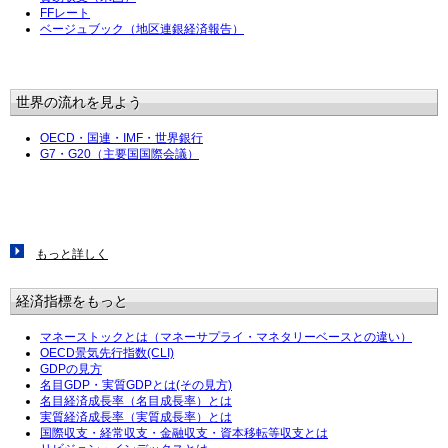
FFレート
ベージュブック（地区連銀経済報告）
世界の流れを見よう
OECD・国連・IMF・世界銀行
G7・G20（主要国国際会議）
もっと詳しく
経済指標をもっと
マネーストックとは（マネーサプライ・マネタリーベースとの違い）
OECD景気先行指数(CLI)
GDPの見方
名目GDP・実質GDPとは(その見方)
名目経済成長率（名目成長率）とは
実質経済成長率（実質成長率）とは
国際収支・経常収支・金融収支・資本移転等収支とは