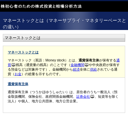
マネーストックとは（マネーサプライ・マネタリーベースと
の違い）
マネーストックとは
マネーストックとは
マネーストック（英語：Money stock）とは、
通貨保有主体
が保有する
通
貨
残高（通貨量の残高）のことです（
金融機関
や中央政府が保有す
る預金などは対象外です）。金融機関から
経済
全体に
供給
されている通
貨（
お金
）の総量を示すものです。
通貨保有主体
通貨保有主体（つうかほゆうしゅたい）は、居住者のうち一般法人（預
金取扱機関、保険会社、政府関係金融機関、
証券会社
、短資等を除く
法人）や個人、地方公共団体、地方公営企業。