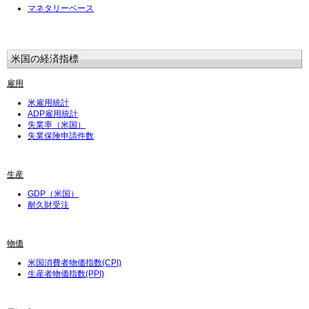
マネタリーベース
米国の経済指標
雇用
米雇用統計
ADP雇用統計
失業率（米国）
失業保険申請件数
生産
GDP（米国）
耐久財受注
物価
米国消費者物価指数(CPI)
生産者物価指数(PPI)