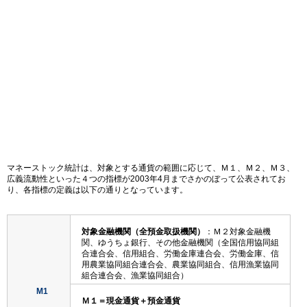
マネーストック統計は、対象とする通貨の範囲に応じて、Ｍ１、Ｍ２、Ｍ３、
広義流動性といった４つの指標が2003年4月までさかのぼって公表されてお
り、各指標の定義は以下の通りとなっています。
対象金融機関（全預金取扱機関）
：Ｍ２対象金融機
関、ゆうちょ銀行、その他金融機関（全国信用協同組
合連合会、信用組合、労働金庫連合会、労働金庫、信
用農業協同組合連合会、農業協同組合、信用漁業協同
組合連合会、漁業協同組合）
M1
Ｍ１＝現金通貨＋預金通貨