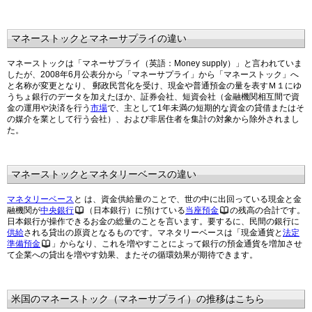
マネーストックとマネーサプライの違い
マネーストックは「マネーサプライ（英語：Money supply）」と言われていま
したが、2008年6月公表分から「マネーサプライ」から「マネーストック」へ
と名称が変更となり、 郵政民営化を受け、現金や普通預金の量を表すＭ１にゆ
うちょ銀行のデータを加えたほか、証券会社、短資会社（金融機関相互間で資
金の運用や決済を行う
市場
で、主として1年未満の短期的な資金の貸借またはそ
の媒介を業として行う会社）、および非居住者を集計の対象から除外されまし
た。
マネーストックとマネタリーベースの違い
マネタリーベース
と は、資金供給量のことで、世の中に出回っている現金と金
融機関が
中央銀行
（日本銀行）に預けている
当座預金
の残高の合計です。
日本銀行が操作できるお金の総量のことを言います。要するに、民間の銀行に
供給
される貸出の原資となるものです。マネタリーベースは「現金通貨と
法定
準備預金
」からなり、これを増やすことによって銀行の預金通貨を増加させ
て企業への貸出を増やす効果、またその循環効果が期待できます。
米国のマネーストック（マネーサプライ）の推移はこちら