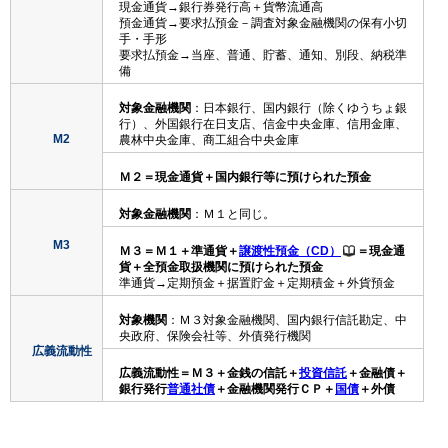
現金通貨→銀行券発行高＋貨幣流通高
預金通貨→要求払預金－調査対象金融機関の保有小切
手・手形
要求払預金→当座、普通、貯蓄、通知、別段、納税準
備
対象金融機関
：日本銀行、国内銀行（除くゆうちょ銀
行）、外国銀行在日支店、信金中央金庫、信用金庫、
M2
農林中央金庫、商工組合中央金庫
Ｍ２＝現金通貨＋国内銀行等に預けられた預金
対象金融機関
：Ｍ１と同じ。
M3
Ｍ３＝Ｍ１＋準通貨＋
譲渡性預金（CD）
＝現金通
貨＋全預金取扱機関に預けられた預金
準通貨→定期預金＋据置貯金＋定期積金＋外貨預金
対象機関
：Ｍ３対象金融機関、国内銀行信託勘定、中
央政府、保険会社等、外債発行機関
広義流動性
広義流動性＝Ｍ３＋金銭の信託＋
投資信託
＋金融債＋
銀行発行
普通社債
＋金融機関発行ＣＰ＋
国債
＋外債