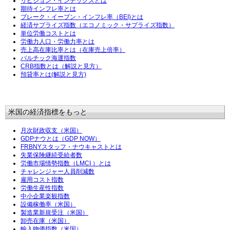
リビジョン・インデックスとは
期待インフレ率とは
ブレーク・イーブン・インフレ率（BEI)とは
経済サプライズ指数（エコノミック・サプライズ指数）
単位労働コストとは
労働力人口・労働力率とは
売上高在庫比率とは（在庫売上倍率）
バルチック海運指数
CRB指数とは（解説と見方）
預貸率とは(解説と見方)
米国の経済指標をもっと
月次財政収支（米国）
GDPナウとは（GDP NOW）
FRBNYスタッフ・ナウキャストとは
失業保険継続受給者数
労働市場情勢指数（LMCI ）とは
チャレンジャー人員削減数
雇用コスト指数
労働生産性指数
中小企業楽観指数
設備稼働率（米国）
製造業新規受注（米国）
卸売在庫（米国）
輸入物価指数（米国）