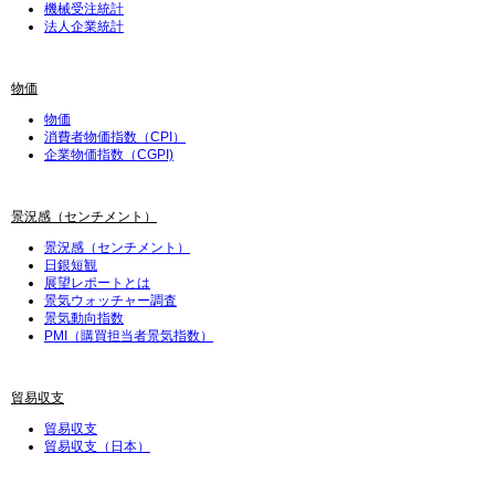
機械受注統計
法人企業統計
物価
物価
消費者物価指数（CPI）
企業物価指数（CGPI)
景況感（センチメント）
景況感（センチメント）
日銀短観
展望レポートとは
景気ウォッチャー調査
景気動向指数
PMI（購買担当者景気指数）
貿易収支
貿易収支
貿易収支（日本）