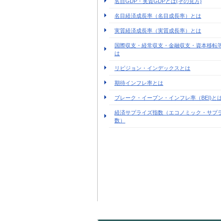
名目GDP・実質GDPとは(その見方)
名目経済成長率（名目成長率）とは
実質経済成長率（実質成長率）とは
国際収支・経常収支・金融収支・資本移転
は
リビジョン・インデックスとは
期待インフレ率とは
ブレーク・イーブン・インフレ率（BEI)と
経済サプライズ指数（エコノミック・サプ
数）