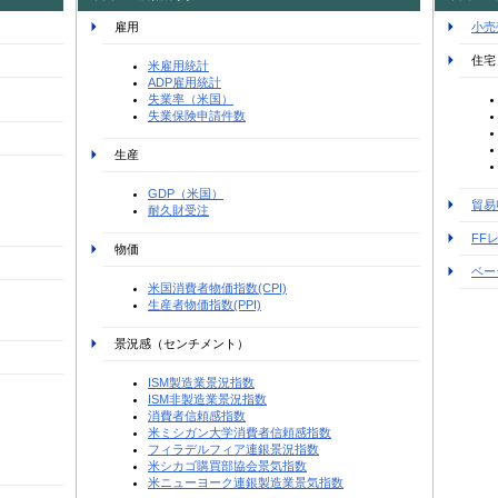
雇用
小売
住宅
米雇用統計
ADP雇用統計
失業率（米国）
失業保険申請件数
生産
GDP（米国）
貿易
耐久財受注
FF
物価
ベー
米国消費者物価指数(CPI)
生産者物価指数(PPI)
景況感（センチメント）
ISM製造業景況指数
ISM非製造業景況指数
消費者信頼感指数
米ミシガン大学消費者信頼感指数
フィラデルフィア連銀景況指数
米シカゴ購買部協会景気指数
米ニューヨーク連銀製造業景気指数