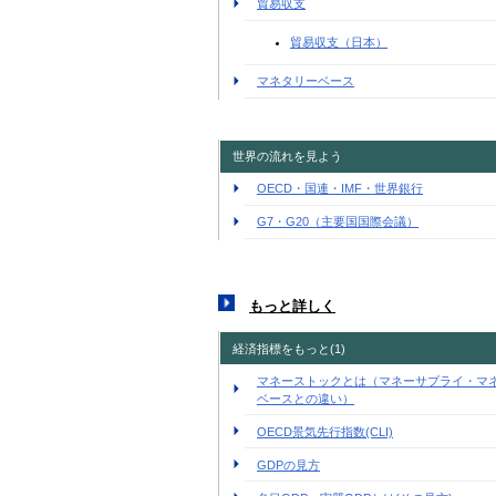
貿易収支
貿易収支（日本）
マネタリーベース
世界の流れを見よう
OECD・国連・IMF・世界銀行
G7・G20（主要国国際会議）
もっと詳しく
経済指標をもっと(1)
マネーストックとは（マネーサプライ・マ
ベースとの違い）
OECD景気先行指数(CLI)
GDPの見方