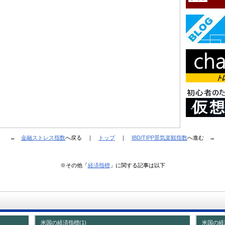
←
金融ストレス指数
へ戻る ｜
トップ
｜
IBD/TIPP景気楽観指数
へ進む →
※その他「
経済指標
」に関する記事は以下
米国の経済指標(1)
米国の経済