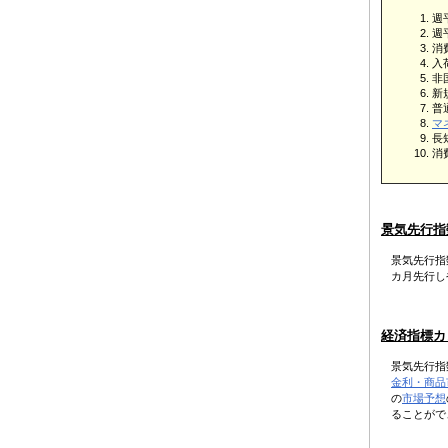
週
週
消
入
非
新
普
マ
長
消
景気先行指
景気先行指
カ月先行し
経済指標カ
景気先行指
金利・商品
の
市場予想
ることがで