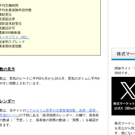
平均労働時間
平均失業保険申請件数
費財受注
荷遅延比率
国防資本財受注
規建設許可
通株500種株価
ネーサプライ（M2）
短金利スプレッド
費者期待度指数
姉妹サイト「
数の見方
SNSです。
数は、景気のピークに平均9カ月から10カ月、景気のボトムに平均4
やすい指数とされています。
レンダー
数は、当サイトの
リアルタイム世界の主要株価指数・為替・国債・
市場のページ
の下部にある「経済指標カレンダー」の欄で、発表前
の数値（「予想」）と、発表後の実際の数値（「実際」）を確認す
株式マーケッ
きます。
を見ながら投
す。他にない