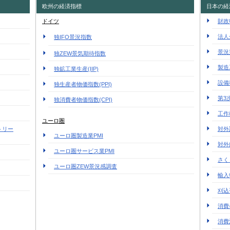
欧州の経済指標
日本の経
ドイツ
財政
法人
独IFO景況指数
景況
独ZEW景気期待指数
製造
独鉱工業生産(IIP)
設備
独生産者物価指数(PPI)
第3
独消費者物価指数(CPI)
工作
ユーロ圏
トリー
対外
ユーロ圏製造業PMI
対外
ユーロ圏サービス業PMI
さく
ユーロ圏ZEW景況感調査
輸入
刈込
消費
消費