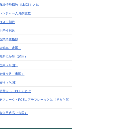
市場情勢指数（LMCI ）とは
レンジャー人員削減数
コスト指数
生産性指数
企業楽観指数
稼働率（米国）
業新規受注（米国）
在庫（米国）
物価指数（米国）
所得（米国）
消費支出（PCE）とは
Eデフレータ・PCEコアデフレータとは（見方と解
者信用残高（米国）