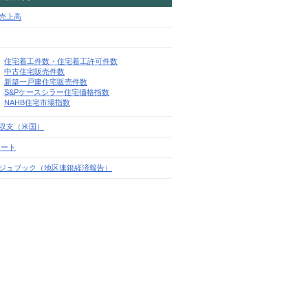
売上高
住宅着工件数・住宅着工許可件数
中古住宅販売件数
新築一戸建住宅販売件数
S&Pケースシラー住宅価格指数
NAHB住宅市場指数
収支（米国）
レート
ジュブック（地区連銀経済報告）