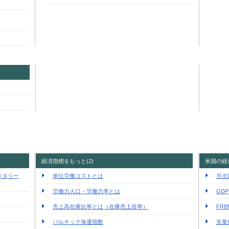
経済指標をもっと(2)
米国の経
ネタリー
単位労働コストとは
月次
労働力人口・労働力率とは
GD
売上高在庫比率とは（在庫売上倍率）
FR
バルチック海運指数
失業