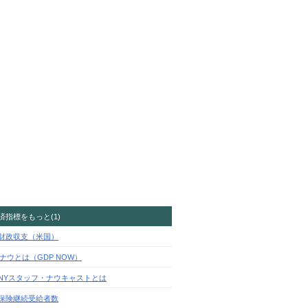
済指標をもっと(1)
財政収支（米国）
Pナウとは（GDP NOW）
BNYスタッフ・ナウキャストとは
保険継続受給者数