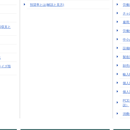
預貸率とは(解説と見方)
労働
チャ
雇用
等収支と
労働
中小
設備
製造
は
卸売
ライズ指
輸入
個人
個人
PC
説）
消費