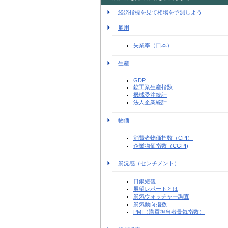
経済指標を見て相場を予測しよう
雇用
失業率（日本）
生産
GDP
鉱工業生産指数
機械受注統計
法人企業統計
物価
消費者物価指数（CPI）
企業物価指数（CGPI)
景況感（センチメント）
日銀短観
展望レポートとは
景気ウォッチャー調査
景気動向指数
PMI（購買担当者景気指数）