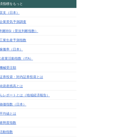
済指標をもっと
収支（日本）
企業景気予測調査
判断BSI（景況判断指数）
工業生産予測指数
稼働率（日本）
次産業活動指数（ITA）
機械受注額
証券投資・対内証券投資とは
純資産残高とは
らレポートとは（地域経済報告）
物価指数（日本）
平均値とは
者態度指数
活動指数