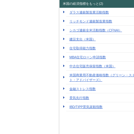
米国の経済指標をもっと(2)
ダラス連銀製造業活動指数
リッチモンド連銀製造業指数
シカゴ連銀全米活動指数（CFNAI）
建設支出（米国）
住宅取得能力指数
MBA住宅ローン申請指数
中古住宅販売保留指数（米国）
米国商業用不動産価格指数（グリーン・ス
ト・アドバイザーズ）
金融ストレス指数
景気先行指数
IBD/TIPP景気楽観指数