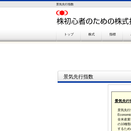
景気先行指数
トップ
株式
指標
景気先行指数
景気先行
景気先行指
Econo
全米産業
の10種
するため