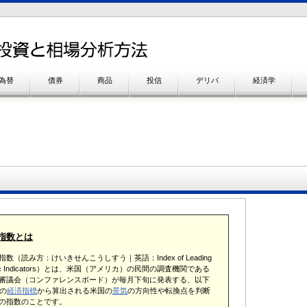
為替
債券
商品
投信
デリバ
経済学
指数とは
数（読み方：けいきせんこうしすう｜英語：Index of Leading
mic Indicators）とは、米国（アメリカ）の民間の調査機関である
審議会（コンファレンスボード）が毎月下旬に発表する、以下
類の
経済指標
から算出される米国の
景気
の方向性や転換点を判断
の指数のことです。