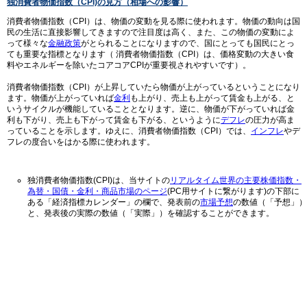
独消費者物価指数（CPI)の見方（相場への影響）
消費者物価指数（CPI）は、物価の変動を見る際に使われます。物価の動向は国
民の生活に直接影響してきますので注目度は高く、また、この物価の変動によ
って様々な
金融政策
がとられることになりますので、国にとっても国民にとっ
ても重要な指標となります（ 消費者物価指数（CPI）は、価格変動の大きい食
料やエネルギーを除いたコアコアCPIが重要視されやすいです）。
消費者物価指数（CPI）が上昇していたら物価が上がっているということになり
ます。物価が上がっていれば
金利
も上がり、売上も上がって賃金も上がる、と
いうサイクルが機能していることとなります。逆に、物価が下がっていれば金
利も下がり、売上も下がって賃金も下がる、というように
デフレ
の圧力が高ま
っていることを示します。ゆえに、消費者物価指数（CPI）では、
インフレ
やデ
フレの度合いをはかる際に使われます。
独消費者物価指数(CPI)は、当サイトの
リアルタイム世界の主要株価指数・
為替・国債・金利・商品市場のページ
(PC用サイトに繋がります)の下部に
ある「経済指標カレンダー」の欄で、発表前の
市場予想
の数値（「予想」）
と、発表後の実際の数値（「実際」）を確認することができます。