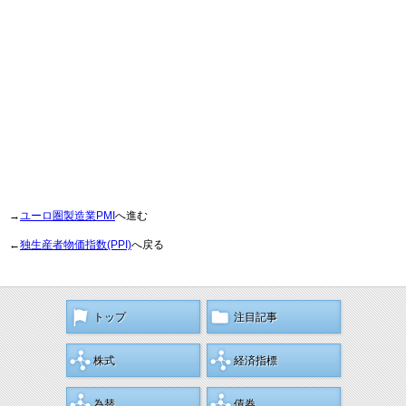
→
ユーロ圏製造業PMI
へ進む
←
独生産者物価指数(PPI)
へ戻る
トップ
注目記事
株式
経済指標
為替
債券