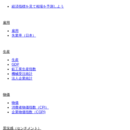
経済指標を見て相場を予測しよう
雇用
雇用
失業率（日本）
生産
生産
GDP
鉱工業生産指数
機械受注統計
法人企業統計
物価
物価
消費者物価指数（CPI）
企業物価指数（CGPI)
景況感（センチメント）