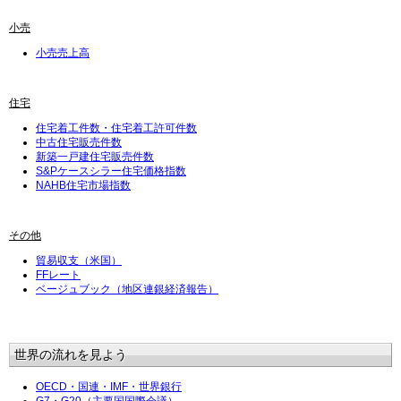
小売
小売売上高
住宅
住宅着工件数・住宅着工許可件数
中古住宅販売件数
新築一戸建住宅販売件数
S&Pケースシラー住宅価格指数
NAHB住宅市場指数
その他
貿易収支（米国）
FFレート
ベージュブック（地区連銀経済報告）
世界の流れを見よう
OECD・国連・IMF・世界銀行