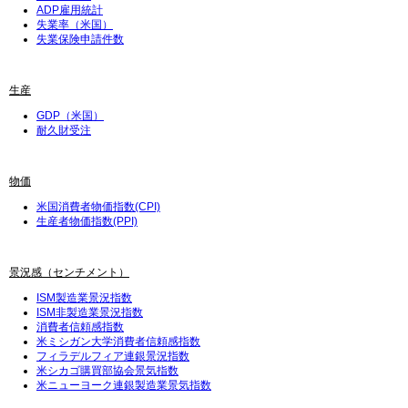
ADP雇用統計
失業率（米国）
失業保険申請件数
生産
GDP（米国）
耐久財受注
物価
米国消費者物価指数(CPI)
生産者物価指数(PPI)
景況感（センチメント）
ISM製造業景況指数
ISM非製造業景況指数
消費者信頼感指数
米ミシガン大学消費者信頼感指数
フィラデルフィア連銀景況指数
米シカゴ購買部協会景気指数
米ニューヨーク連銀製造業景気指数