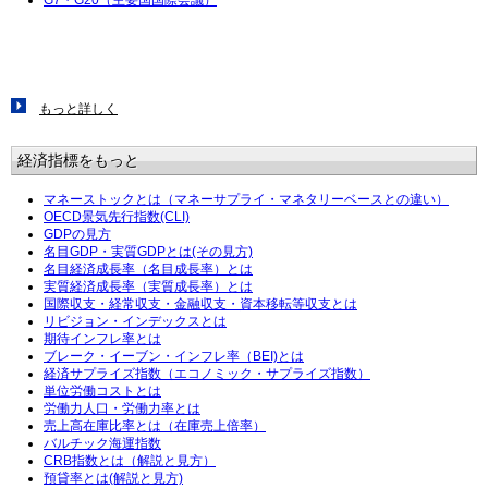
G7・G20（主要国国際会議）
もっと詳しく
経済指標をもっと
マネーストックとは（マネーサプライ・マネタリーベースとの違い）
OECD景気先行指数(CLI)
GDPの見方
名目GDP・実質GDPとは(その見方)
名目経済成長率（名目成長率）とは
実質経済成長率（実質成長率）とは
国際収支・経常収支・金融収支・資本移転等収支とは
リビジョン・インデックスとは
期待インフレ率とは
ブレーク・イーブン・インフレ率（BEI)とは
経済サプライズ指数（エコノミック・サプライズ指数）
単位労働コストとは
労働力人口・労働力率とは
売上高在庫比率とは（在庫売上倍率）
バルチック海運指数
CRB指数とは（解説と見方）
預貸率とは(解説と見方)