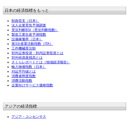
日本の経済指標をもっと
財政収支（日本）
法人企業景気予測調査
景況判断BSI（景況判断指数）
製造工業生産予測指数
設備稼働率（日本）
第3次産業活動指数（ITA）
工作機械受注額
対外証券投資・対内証券投資とは
対外純資産残高とは
さくらレポートとは（地域経済報告）
輸入物価指数（日本）
刈込平均値とは
消費者態度指数
消費活動指数
企業向けサービス価格指数
アジアの経済指標
アジア・コンセンサス