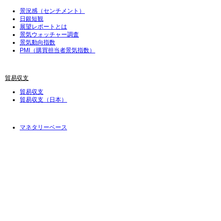
景況感（センチメント）
日銀短観
展望レポートとは
景気ウォッチャー調査
景気動向指数
PMI（購買担当者景気指数）
貿易収支
貿易収支
貿易収支（日本）
マネタリーベース