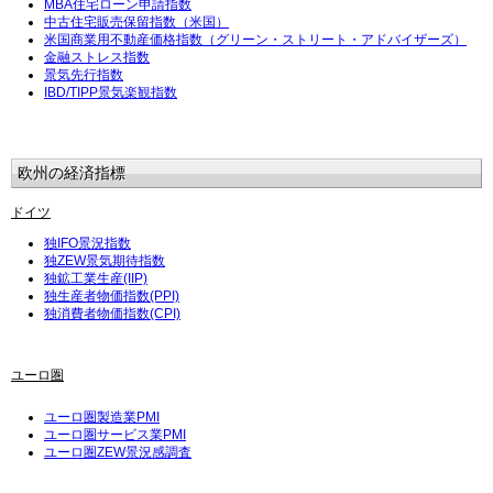
MBA住宅ローン申請指数
中古住宅販売保留指数（米国）
米国商業用不動産価格指数（グリーン・ストリート・アドバイザーズ）
金融ストレス指数
景気先行指数
IBD/TIPP景気楽観指数
欧州の経済指標
ドイツ
独IFO景況指数
独ZEW景気期待指数
独鉱工業生産(IIP)
独生産者物価指数(PPI)
独消費者物価指数(CPI)
ユーロ圏
ユーロ圏製造業PMI
ユーロ圏サービス業PMI
ユーロ圏ZEW景況感調査