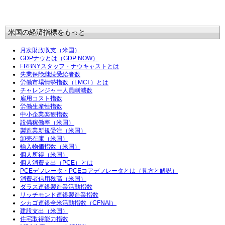
米国の経済指標をもっと
月次財政収支（米国）
GDPナウとは（GDP NOW）
FRBNYスタッフ・ナウキャストとは
失業保険継続受給者数
労働市場情勢指数（LMCI ）とは
チャレンジャー人員削減数
雇用コスト指数
労働生産性指数
中小企業楽観指数
設備稼働率（米国）
製造業新規受注（米国）
卸売在庫（米国）
輸入物価指数（米国）
個人所得（米国）
個人消費支出（PCE）とは
PCEデフレータ・PCEコアデフレータとは（見方と解説）
消費者信用残高（米国）
ダラス連銀製造業活動指数
リッチモンド連銀製造業指数
シカゴ連銀全米活動指数（CFNAI）
建設支出（米国）
住宅取得能力指数