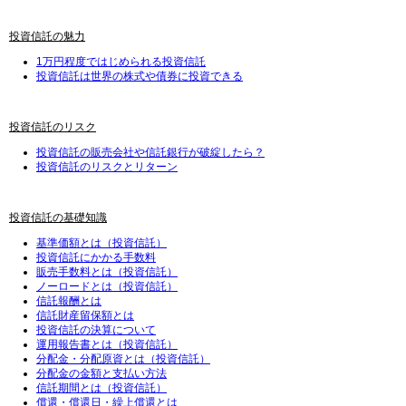
投資信託の魅力
1万円程度ではじめられる投資信託
投資信託は世界の株式や債券に投資できる
投資信託のリスク
投資信託の販売会社や信託銀行が破綻したら？
投資信託のリスクとリターン
投資信託の基礎知識
基準価額とは（投資信託）
投資信託にかかる手数料
販売手数料とは（投資信託）
ノーロードとは（投資信託）
信託報酬とは
信託財産留保額とは
投資信託の決算について
運用報告書とは（投資信託）
分配金・分配原資とは（投資信託）
分配金の金額と支払い方法
信託期間とは（投資信託）
償還・償還日・繰上償還とは