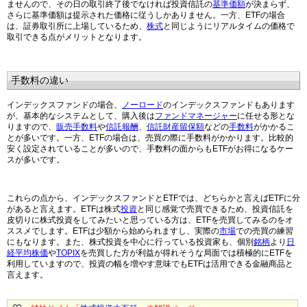
ませんので、その日の取引終了後でなければ投資信託の
基準価額
が決まらず、
さらに基準価額は提示された価格に従うしかありません。一方、ETFの場合
は、証券取引所に上場しているため、
株式
と同じようにリアルタイムの価格で
取引できる点がメリットとなります。
手数料の違い
インデックスファンドの場合、
ノーロード
のインデックスファンドもあります
が、基本的なシステムとして、購入後は
ファンドマネージャー
に任せる形とな
りますので、
販売手数料
や
信託報酬
、
信託財産留保額
などの
手数料
がかかるこ
とが多いです。一方、ETFの場合は、売買の際に手数料がかかります。比較的
安く設定されていることが多いので、手数料の面からもETFがお得になるケー
スが多いです。
これらの点から、インデックスファンドとETFでは、どちらかと言えばETFに分
があると言えます。ETFは株式
投資
と同じ感覚で売買できるため、投資信託を
皮切りに株式投資をしてみたいと思っている方は、ETFを売買してみるのをオ
ススメでします。ETFは少額から始められますし、実際の
市場
での売買の練習
にもなります。また、株式投資を中心に行っている投資家も、個別
銘柄
より
日
経平均株価
や
TOPIX
を売買した方が利益が得れそうな局面では積極的にETFを
利用していますので、投資の幅を増やす意味でもETFは活用できる金融商品と
言えます。