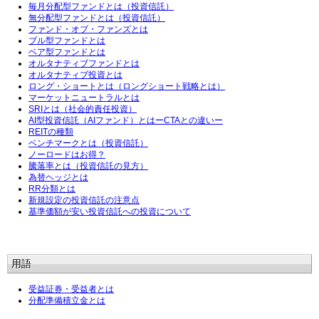
毎月分配型ファンドとは（投資信託）
無分配型ファンドとは（投資信託）
ファンド・オブ・ファンズとは
ブル型ファンドとは
ベア型ファンドとは
オルタナティブファンドとは
オルタナティブ投資とは
ロング・ショートとは（ロングショート戦略とは）
マーケットニュートラルとは
SRIとは（社会的責任投資）
AI型投資信託（AIファンド）とはーCTAとの違いー
REITの種類
ベンチマークとは（投資信託）
ノーロードはお得？
騰落率とは（投資信託の見方）
為替ヘッジとは
RR分類とは
新規設定の投資信託の注意点
基準価額が安い投資信託への投資について
用語
受益証券・受益者とは
分配準備積立金とは