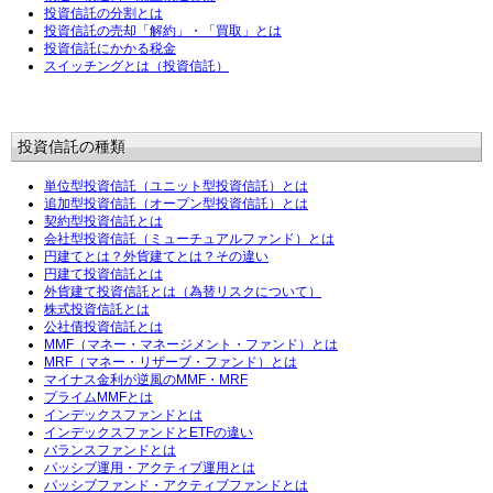
投資信託の分割とは
投資信託の売却「解約」・「買取」とは
投資信託にかかる税金
スイッチングとは（投資信託）
投資信託の種類
単位型投資信託（ユニット型投資信託）とは
追加型投資信託（オープン型投資信託）とは
契約型投資信託とは
会社型投資信託（ミューチュアルファンド）とは
円建てとは？外貨建てとは？その違い
円建て投資信託とは
外貨建て投資信託とは（為替リスクについて）
株式投資信託とは
公社債投資信託とは
MMF（マネー・マネージメント・ファンド）とは
MRF（マネー・リザーブ・ファンド）とは
マイナス金利が逆風のMMF・MRF
プライムMMFとは
インデックスファンドとは
インデックスファンドとETFの違い
バランスファンドとは
パッシブ運用・アクティブ運用とは
パッシブファンド・アクティブファンドとは