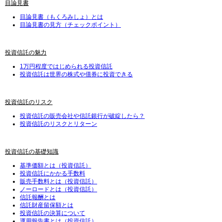
目論見書
目論見書（もくろみしょ）とは
目論見書の見方（チェックポイント）
投資信託の魅力
1万円程度ではじめられる投資信託
投資信託は世界の株式や債券に投資できる
投資信託のリスク
投資信託の販売会社や信託銀行が破綻したら？
投資信託のリスクとリターン
投資信託の基礎知識
基準価額とは（投資信託）
投資信託にかかる手数料
販売手数料とは（投資信託）
ノーロードとは（投資信託）
信託報酬とは
信託財産留保額とは
投資信託の決算について
運用報告書とは（投資信託）