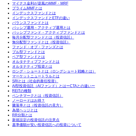
マイナス金利が逆風のMMF・MRF
プライムMMFとは
インデックスファンドとは
インデックスファンドとETFの違い
バランスファンドとは
パッシブ運用・アクティブ運用とは
パッシブファンド・アクティブファンドとは
毎月分配型ファンドとは（投資信託）
無分配型ファンドとは（投資信託）
ファンド・オブ・ファンズとは
ブル型ファンドとは
ベア型ファンドとは
オルタナティブファンドとは
オルタナティブ投資とは
ロング・ショートとは（ロングショート戦略とは）
マーケットニュートラルとは
SRIとは（社会的責任投資）
AI型投資信託（AIファンド）とはーCTAとの違いー
REITの種類
ベンチマークとは（投資信託）
ノーロードはお得？
騰落率とは（投資信託の見方）
為替ヘッジとは
RR分類とは
新規設定の投資信託の注意点
基準価額が安い投資信託への投資について