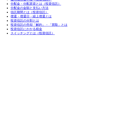
分配金・分配原資とは（投資信託）
分配金の金額と支払い方法
信託期間とは（投資信託）
償還・償還日・繰上償還とは
投資信託の分割とは
投資信託の売却「解約」・「買取」とは
投資信託にかかる税金
スイッチングとは（投資信託）