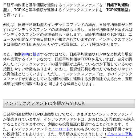
日経平均株価と基準価額が連動するインデックスファンドを
「日経平均連動
型」
、TOPIXと基準価額が連動するインデックスファンドを
「TOPIX連動型」
と言います。
例えば、日経平均連動型のインデックスファンドの場合、日経平均株価が上昇
すればインデックスファンドの基準価額も上昇し、日経平均株価が下落すれば
インデックスファンドの基準価額も下落します。日経平均株価やTOPIXは、ニ
ュースや新聞などで毎日値動きが報道されていますので、インデックスファン
ドは値動きや仕組みがわかりやすい投資信託、という特徴があります。
また、個別
銘柄
に
投資
するのではなく、日経平均株価やTOPIXなど株式市場全
体を売買するイメージなので、日経平均株価やTOPIXを見ていれば、自分が購
入したインデックスファンドの基準価額が上昇しているのか下落しているのか
把握しやすい特徴もあります。ゆえに、投資信託初心者の方でもわかりやすい
投資信託となっています。ただし、インデックスファンドは、そのインデック
スファンドが対象としている指標や指数に連動する投資信託であるため、運用
成績は指標や指数の動きと 同じような成績となります。
インデックスファンドは少額からでもOK
日経平均連動型やTOPIX連動型だけでなく、さまざまなインデックスファンド
が販売されていますが、インデックスファンドは、おおむね1万円程度から購入
することができますので、少額から投資信託に投資することができます。ま
た、インデックスファンドは
ノーロード
のものも多いので、比較的手掛けやす
い投資信託でもあります。また、毎月積み立てのようにして（
ドルコスト平均