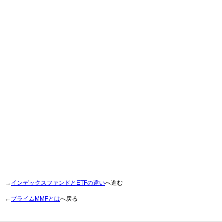
→
インデックスファンドとETFの違い
へ進む
←
プライムMMFとは
へ戻る