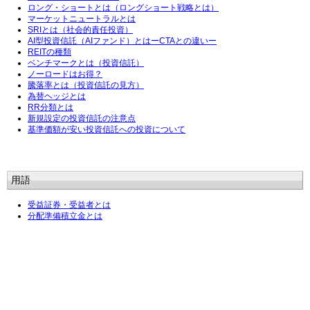
ロング・ショートとは（ロングショート戦略とは）
マーケットニュートラルとは
SRIとは（社会的責任投資）
AI型投資信託（AIファンド）とはーCTAとの違いー
REITの種類
ベンチマークとは（投資信託）
ノーロードはお得？
騰落率とは（投資信託の見方）
為替ヘッジとは
RR分類とは
新規設定の投資信託の注意点
基準価額が安い投資信託への投資について
用語
受益証券・受益者とは
分配準備積立金とは