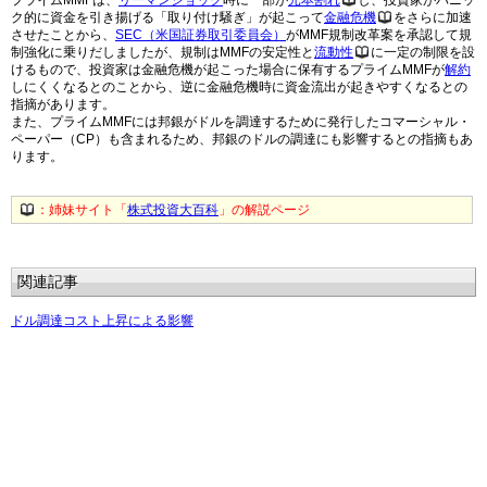
プライムMMFは、
リーマンショック
時に一部が
元本割れ
し、投資家がパニッ
ク的に資金を引き揚げる「取り付け騒ぎ」が起こって
金融危機
をさらに加速
させたことから、
SEC（米国証券取引委員会）
がMMF規制改革案を承認して規
制強化に乗りだしましたが、規制はMMFの安定性と
流動性
に一定の制限を設
けるもので、投資家は金融危機が起こった場合に保有するプライムMMFが
解約
しにくくなるとのことから、逆に金融危機時に資金流出が起きやすくなるとの
指摘があります。
また、プライムMMFには邦銀がドルを調達するために発行したコマーシャル・
ペーパー（CP）も含まれるため、邦銀のドルの調達にも影響するとの指摘もあ
ります。
：姉妹サイト「
株式投資大百科
」の解説ページ
関連記事
ドル調達コスト上昇による影響