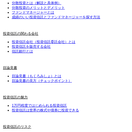
分散投資とは（解説と具体例）
分散投資のメリットとデメリット
ファンドマネージャーとは
成績のいい投資信託とファンドマネージャーを探す方法
投資信託の関わる会社
投資信託会社（投資信託委託会社）とは
投資信託を販売する会社
信託銀行とは
目論見書
目論見書（もくろみしょ）とは
目論見書の見方（チェックポイント）
投資信託の魅力
1万円程度ではじめられる投資信託
投資信託は世界の株式や債券に投資できる
投資信託のリスク