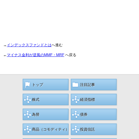
→
インデックスファンドとは
へ進む
←
マイナス金利が逆風のMMF・MRF
へ戻る
トップ
注目記事
株式
経済指標
為替
債券
商品
（コモディティ）
投資信託