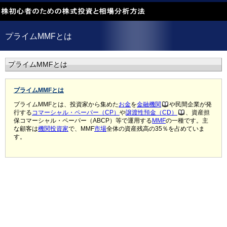
プライムMMFとは
プライムMMFとは
プライムMMFとは
プライムMMFとは、投資家から集めた
お金
を
金融機関
や民間企業が発
行する
コマーシャル・ペーパー（CP）
や
譲渡性預金（CD）
、資産担
保コマーシャル・ペーパー（ABCP）等で運用する
MMF
の一種です。主
な顧客は
機関投資家
で、MMF
市場
全体の資産残高の35％を占めていま
す。