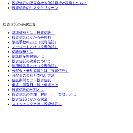
投資信託の販売会社や信託銀行が破綻したら？
投資信託のリスクとリターン
投資信託の基礎知識
基準価額とは（投資信託）
投資信託にかかる手数料
販売手数料とは（投資信託）
ノーロードとは（投資信託）
信託報酬とは
信託財産留保額とは
投資信託の決算について
運用報告書とは（投資信託）
分配金・分配原資とは（投資信託）
分配金の金額と支払い方法
信託期間とは（投資信託）
償還・償還日・繰上償還とは
投資信託の分割とは
投資信託の売却「解約」・「買取」とは
投資信託にかかる税金
スイッチングとは（投資信託）