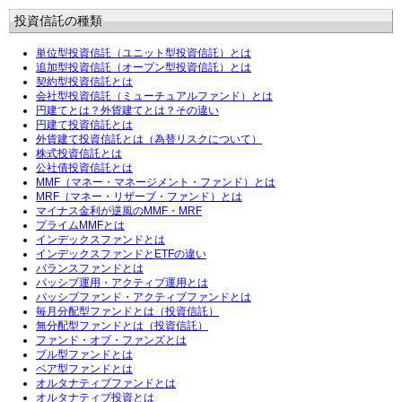
投資信託の種類
単位型投資信託（ユニット型投資信託）とは
追加型投資信託（オープン型投資信託）とは
契約型投資信託とは
会社型投資信託（ミューチュアルファンド）とは
円建てとは？外貨建てとは？その違い
円建て投資信託とは
外貨建て投資信託とは（為替リスクについて）
株式投資信託とは
公社債投資信託とは
MMF（マネー・マネージメント・ファンド）とは
MRF（マネー・リザーブ・ファンド）とは
マイナス金利が逆風のMMF・MRF
プライムMMFとは
インデックスファンドとは
インデックスファンドとETFの違い
バランスファンドとは
パッシブ運用・アクティブ運用とは
パッシブファンド・アクティブファンドとは
毎月分配型ファンドとは（投資信託）
無分配型ファンドとは（投資信託）
ファンド・オブ・ファンズとは
ブル型ファンドとは
ベア型ファンドとは
オルタナティブファンドとは
オルタナティブ投資とは