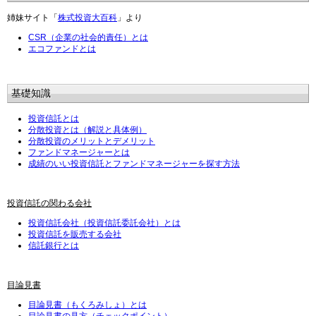
姉妹サイト「
株式投資大百科
」より
CSR（企業の社会的責任）とは
エコファンドとは
基礎知識
投資信託とは
分散投資とは（解説と具体例）
分散投資のメリットとデメリット
ファンドマネージャーとは
成績のいい投資信託とファンドマネージャーを探す方法
投資信託の関わる会社
投資信託会社（投資信託委託会社）とは
投資信託を販売する会社
信託銀行とは
目論見書
目論見書（もくろみしょ）とは