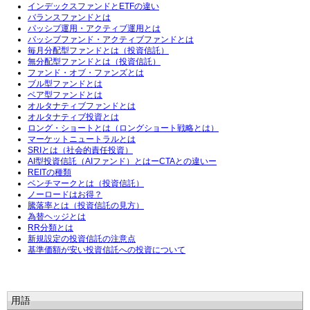
インデックスファンドとETFの違い
バランスファンドとは
パッシブ運用・アクティブ運用とは
パッシブファンド・アクティブファンドとは
毎月分配型ファンドとは（投資信託）
無分配型ファンドとは（投資信託）
ファンド・オブ・ファンズとは
ブル型ファンドとは
ベア型ファンドとは
オルタナティブファンドとは
オルタナティブ投資とは
ロング・ショートとは（ロングショート戦略とは）
マーケットニュートラルとは
SRIとは（社会的責任投資）
AI型投資信託（AIファンド）とはーCTAとの違いー
REITの種類
ベンチマークとは（投資信託）
ノーロードはお得？
騰落率とは（投資信託の見方）
為替ヘッジとは
RR分類とは
新規設定の投資信託の注意点
基準価額が安い投資信託への投資について
用語