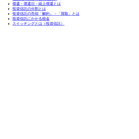
償還・償還日・繰上償還とは
投資信託の分割とは
投資信託の売却「解約」・「買取」とは
投資信託にかかる税金
スイッチングとは（投資信託）