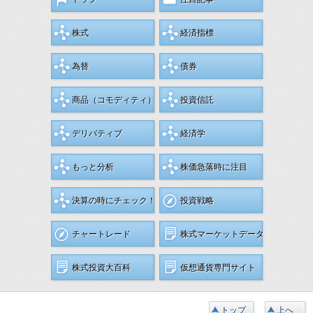
株式
経済指標
為替
債券
商品
（コモディティ）
投資信託
デリバティブ
経済学
もっと分析
株価急落時に注目
決算の時にチェック！
投資戦略
チャートレード
株式マーケットデータ
株式投資大百科
仮想通貨専門サイト
トップ
上へ