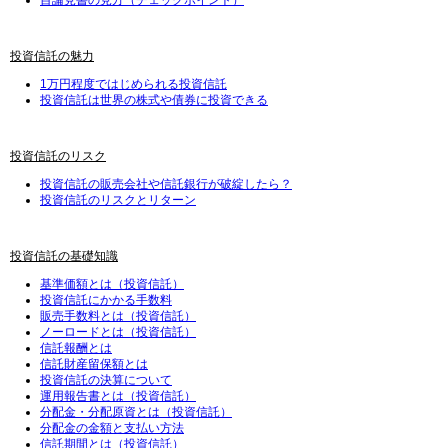
目論見書の見方（チェックポイント）
投資信託の魅力
1万円程度ではじめられる投資信託
投資信託は世界の株式や債券に投資できる
投資信託のリスク
投資信託の販売会社や信託銀行が破綻したら？
投資信託のリスクとリターン
投資信託の基礎知識
基準価額とは（投資信託）
投資信託にかかる手数料
販売手数料とは（投資信託）
ノーロードとは（投資信託）
信託報酬とは
信託財産留保額とは
投資信託の決算について
運用報告書とは（投資信託）
分配金・分配原資とは（投資信託）
分配金の金額と支払い方法
信託期間とは（投資信託）