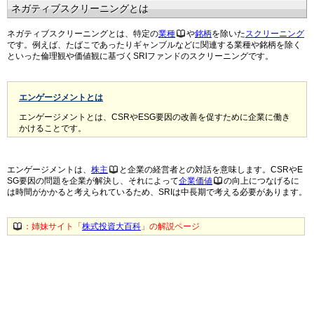
ネガティブスクリーニングとは
ネガティブスクリーニングとは、特定の
業種
や
銘柄
を除いた
スクリーニング
です。例えば、たばこであったりギャンブルなどに関連する業種や銘柄を除く
といった倫理観や価値観に基づくSRIファンドのスクリーニングです。
エンゲージメントとは
エンゲージメントとは、CSRやESG要因の改善を促すために企業に働き
かけることです。
エンゲージメントは、
株主
と企業の経営者との対話を意味します。CSRやE
SG要因の問題を企業が解決し、それによって
企業価値
の向上につなげるに
は時間がかかると考えられているため、SRIは中長期で考える必要があります。
：姉妹サイト「
株式投資大百科
」の解説ページ