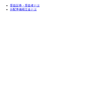
受益証券・受益者とは
分配準備積立金とは