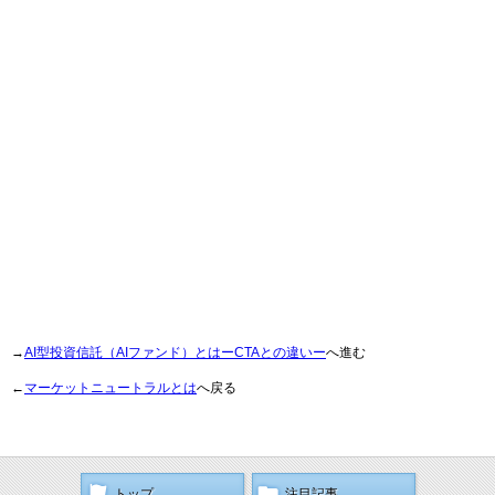
→
AI型投資信託（AIファンド）とはーCTAとの違いー
へ進む
←
マーケットニュートラルとは
へ戻る
トップ
注目記事