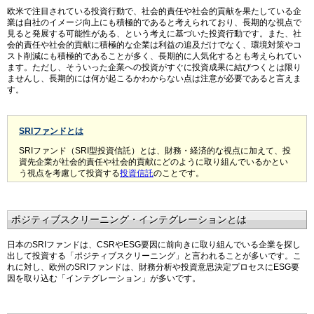
欧米で注目されている投資行動で、社会的責任や社会的貢献を果たしている企
業は自社のイメージ向上にも積極的であると考えられており、長期的な視点で
見ると発展する可能性がある、という考えに基づいた投資行動です。また、社
会的責任や社会的貢献に積極的な企業は利益の追及だけでなく、環境対策やコ
スト削減にも積極的であることが多く、長期的に人気化するとも考えられてい
ます。ただし、そういった企業への投資がすぐに投資成果に結びつくとは限り
ませんし、長期的には何が起こるかわからない点は注意が必要であると言えま
す。
SRIファンドとは
SRIファンド（SRI型投資信託）とは、財務・経済的な視点に加えて、投
資先企業が社会的責任や社会的貢献にどのように取り組んでいるかとい
う視点を考慮して投資する
投資信託
のことです。
ポジティブスクリーニング・インテグレーションとは
日本のSRIファンドは、CSRやESG要因に前向きに取り組んでいる企業を探し
出して投資する「ポジティブスクリーニング」と言われることが多いです。こ
れに対し、欧州のSRIファンドは、財務分析や投資意思決定プロセスにESG要
因を取り込む「インテグレーション」が多いです。