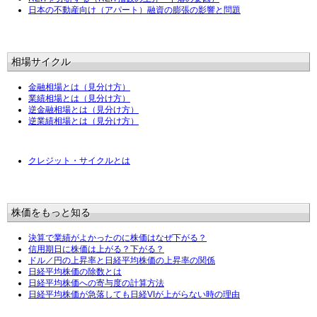
日本の不動産向け（アパート）融資の膨張の影響と問題
相場サイクル
金融相場とは（見分け方）
業績相場とは（見分け方）
逆金融相場とは（見分け方）
逆業績相場とは（見分け方）
クレジット・サイクルとは
株価をもっと知る
決算で業績がよかったのに株価はなぜ下がる？
信用期日に株価は上がる？下がる？
ドル／円の上昇率と日経平均株価の上昇率の関係
日経平均株価の除数とは
日経平均株価への寄与度の計算方法
日経平均株価が急落しても日経VIが上がらない時の理由