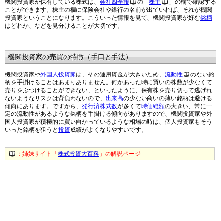
機関投資家が保有している株式は、
会社四季報
の「
株主
」の欄で確認する
ことができます。株主の欄に保険会社や銀行の名前が出ていれば、それが機関
投資家ということになります。こういった情報を見て、機関投資家が好む
銘柄
はどれか、などを見分けることが大切です。
機関投資家の売買の特徴（手口と手法）
機関投資家や
外国人投資家
は、その運用資金が大きいため、
流動性
のない銘
柄を手掛けることはあまりありません。何かあった時に買いの株数が少なくて
売りをぶつけることができない、といったように、保有株を売り切って逃げれ
ないようなリスクは背負わないので、
出来高
の少ない商いの薄い銘柄は避ける
傾向にあります。ですから、
発行済株式数
が多くて
時価総額
の大きい、常に一
定の流動性があるような銘柄を手掛ける傾向がありますので、機関投資家や外
国人投資家が積極的に買い向かっているような相場の時は、個人投資家もそう
いった銘柄を狙うと
投資
成績がよくなりやすいです。
：姉妹サイト「
株式投資大百科
」の解説ページ