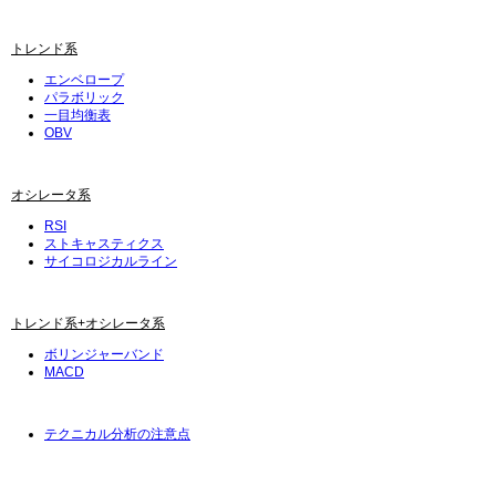
トレンド系
エンベロープ
パラボリック
一目均衡表
OBV
オシレータ系
RSI
ストキャスティクス
サイコロジカルライン
トレンド系+オシレータ系
ボリンジャーバンド
MACD
テクニカル分析の注意点