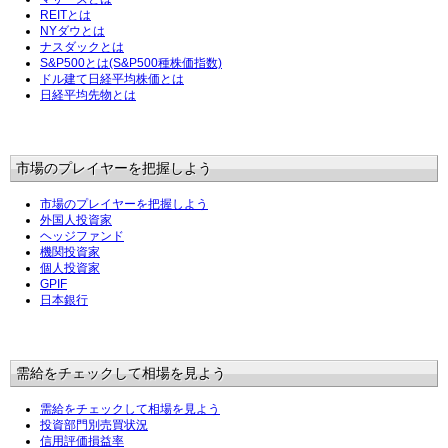
REITとは
NYダウとは
ナスダックとは
S&P500とは(S&P500種株価指数)
ドル建て日経平均株価とは
日経平均先物とは
市場のプレイヤーを把握しよう
市場のプレイヤーを把握しよう
外国人投資家
ヘッジファンド
機関投資家
個人投資家
GPIF
日本銀行
需給をチェックして相場を見よう
需給をチェックして相場を見よう
投資部門別売買状況
信用評価損益率