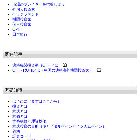
市場のプレイヤーを把握しよう
外国人投資家
ヘッジファンド
機関投資家
個人投資家
GPIF
日本銀行
関連記事
適格機関投資家（QII）とは
QFII・RQFIIとは（中国の適格海外機関投資家）
基礎知識
はじめに（まずはここから）
投資とは
株式とは
株価とは
実勢株価と理論株価
株式投資の目的（キャピタルゲインとインカムゲイン）
銘柄
証券コード