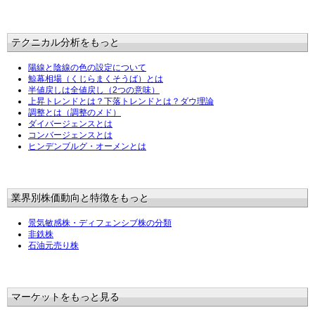
テクニカル分析をもっと
陽線と陰線の色の設定について
鯨幕相場（くじらまくそうば）とは
半値戻しは全値戻し（2つの意味）
上昇トレンドとは？下落トレンドとは？ダウ理論
調整とは（調整のメド）
ダイバージェンスとは
コンバージェンスとは
ヒンデンブルグ・オーメンとは
業界別株価動向と特徴をもっと
景気敏感株・ディフェンシブ株の分類
非鉄株
石油元売り株
マーケットをもっと見る