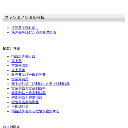
ファンダメンタル分析
決算書を読む前に
決算書を読むための基礎知識
損益計算書
損益計算書とは
売上高
営業外収益
売上原価
販売費及び一般管理費
営業外費用
売上総利益（粗利益）と売上総利益率
営業利益と営業利益率
経常利益と経常利益率
特別利益と特別損益
税引前当期純利益
当期純利益
損益計算書から危険を察知する
貸借対照表