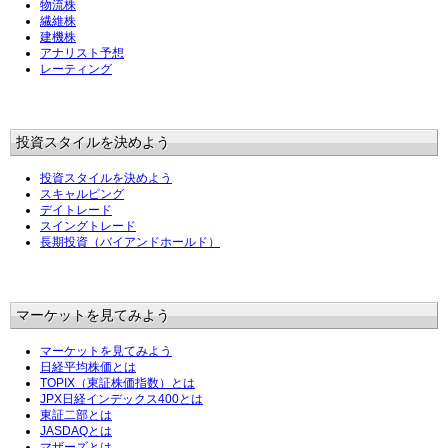
物流株
繊維株
建機株
アナリスト予想
レーティング
投資スタイルを決めよう
投資スタイルを決めよう
スキャルピング
デイトレード
スイングトレード
長期投資（バイアンドホールド）
マーケットを見てみよう
マーケットを見てみよう
日経平均株価とは
TOPIX（東証株価指数）とは
JPX日経インデックス400とは
東証二部とは
JASDAQとは
マザーズとは