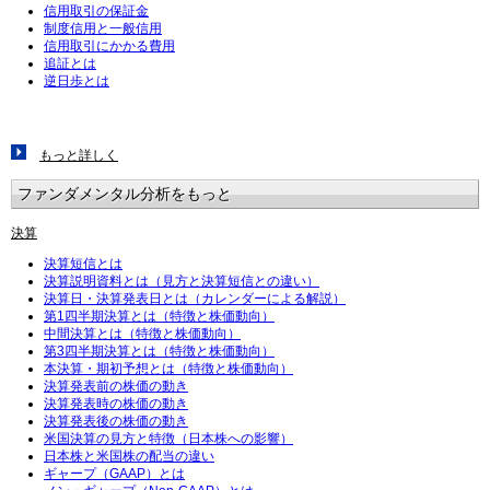
信用取引の保証金
制度信用と一般信用
信用取引にかかる費用
追証とは
逆日歩とは
もっと詳しく
ファンダメンタル分析をもっと
決算
決算短信とは
決算説明資料とは（見方と決算短信との違い）
決算日・決算発表日とは（カレンダーによる解説）
第1四半期決算とは（特徴と株価動向）
中間決算とは（特徴と株価動向）
第3四半期決算とは（特徴と株価動向）
本決算・期初予想とは（特徴と株価動向）
決算発表前の株価の動き
決算発表時の株価の動き
決算発表後の株価の動き
米国決算の見方と特徴（日本株への影響）
日本株と米国株の配当の違い
ギャープ（GAAP）とは