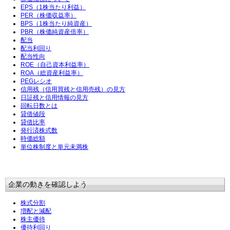
EPS（1株当たり利益）
PER（株価収益率）
BPS（1株当たり純資産）
PBR（株価純資産倍率）
配当
配当利回り
配当性向
ROE（自己資本利益率）
ROA（総資産利益率）
PEGレシオ
信用残（信用買残と信用売残）の見方
日証残と信用情報の見方
回転日数とは
貸借値段
貸借比率
発行済株式数
時価総額
単位株制度と単元未満株
企業の動きを確認しよう
株式分割
増配と減配
株主優待
優待利回り