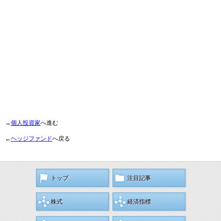
→
個人投資家
へ進む
←
ヘッジファンド
へ戻る
トップ
注目記事
株式
経済指標