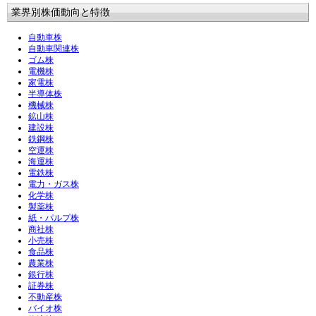
業界別株価動向と特徴
自動車株
自動車関連株
ゴム株
電機株
家電株
半導体株
機械株
鉱山株
建設株
鉄鋼株
空運株
海運株
電鉄株
電力・ガス株
化学株
製薬株
紙・パルプ株
商社株
小売株
食品株
農業株
銀行株
証券株
不動産株
バイオ株