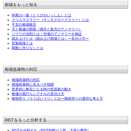
相場をもっと知る
掉尾の一振（とうびのいっしん）とは
クリスマスラリー（サンタクロースラリー）とは
干支の相場格言
月と株価の関係（満月と新月のアノマリー）
ジブリの法則とは｜市場のアノマリーを検証
踏み上げとは（踏み上げ相場とは）ー見分け方ー
官製相場とは
閑散に売りなしとは
相場急落時の対応
相場急落時の対応
相場急落時に見るべき指標
世界的に株安になる時の投資家の動き
株価の底打ちシグナルの見分け方
狼狽売り（ろうばいうり）とはー狼狽売りの適切な考え方
REITをもっと分析する
REITを分析する（REIT指数の上昇・下落の要因）