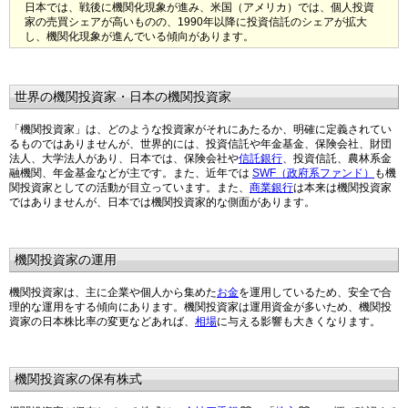
日本では、戦後に機関化現象が進み、米国（アメリカ）では、個人投資
家の売買シェアが高いものの、1990年以降に投資信託のシェアが拡大
し、機関化現象が進んでいる傾向があります。
世界の機関投資家・日本の機関投資家
「機関投資家」は、どのような投資家がそれにあたるか、明確に定義されてい
るものではありませんが、世界的には、投資信託や年金基金、保険会社、財団
法人、大学法人があり、日本では、保険会社や
信託銀行
、投資信託、農林系金
融機関、年金基金などが主です。また、近年では
SWF（政府系ファンド）
も機
関投資家としての活動が目立っています。また、
商業銀行
は本来は機関投資家
ではありませんが、日本では機関投資家的な側面があります。
機関投資家の運用
機関投資家は、主に企業や個人から集めた
お金
を運用しているため、安全で合
理的な運用をする傾向にあります。機関投資家は運用資金が多いため、機関投
資家の日本株比率の変更などあれば、
相場
に与える影響も大きくなります。
機関投資家の保有株式