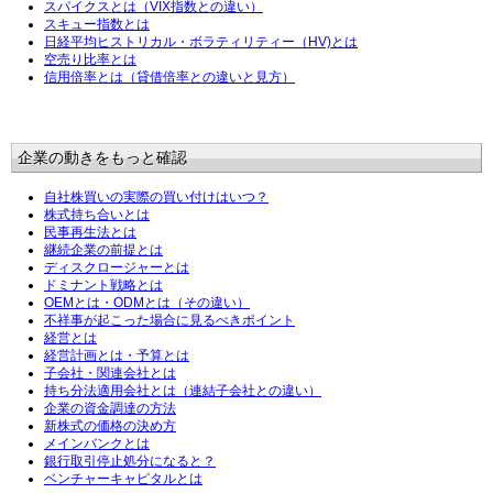
スパイクスとは（VIX指数との違い）
スキュー指数とは
日経平均ヒストリカル・ボラティリティー（HV)とは
空売り比率とは
信用倍率とは（貸借倍率との違いと見方）
企業の動きをもっと確認
自社株買いの実際の買い付けはいつ？
株式持ち合いとは
民事再生法とは
継続企業の前提とは
ディスクロージャーとは
ドミナント戦略とは
OEMとは・ODMとは（その違い）
不祥事が起こった場合に見るべきポイント
経営とは
経営計画とは・予算とは
子会社・関連会社とは
持ち分法適用会社とは（連結子会社との違い）
企業の資金調達の方法
新株式の価格の決め方
メインバンクとは
銀行取引停止処分になると？
ベンチャーキャピタルとは