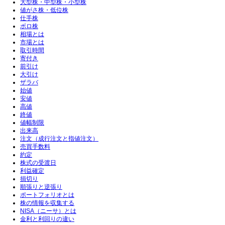
大型株・中型株・小型株
値がさ株・低位株
仕手株
ボロ株
相場とは
市場とは
取引時間
寄付き
前引け
大引け
ザラバ
始値
安値
高値
終値
値幅制限
出来高
注文（成行注文と指値注文）
売買手数料
約定
株式の受渡日
利益確定
損切り
順張りと逆張り
ポートフォリオとは
株の情報を収集する
NISA（ニーサ）とは
金利と利回りの違い