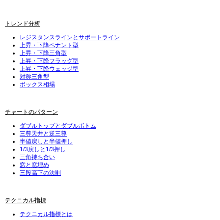
トレンド分析
レジスタンスラインとサポートライン
上昇・下降ペナント型
上昇・下降三角型
上昇・下降フラッグ型
上昇・下降ウェッジ型
対称三角型
ボックス相場
チャートのパターン
ダブルトップとダブルボトム
三尊天井と逆三尊
半値戻しと半値押し
1/3戻しと1/3押し
三角持ち合い
窓と窓埋め
三段高下の法則
テクニカル指標
テクニカル指標とは