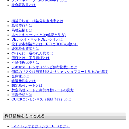
ノン・ギャープ（Non-GAAP）とは
統合報告書とは
損益分岐点・損益分岐点比率とは
為替差益とは
為替差損とは
ネットキャッシュとは(解説と見方)
DEレシオ・ネットDEレシオとは
投下資本利益率とは（ROIとROICの違い）
繰延税金資産とは
のれん代・逆のれん代とは
債権とは・不良債権とは
不良債権比率とは
テキサス・レシオ（ゾンビ銀行指数）とは
倒産のリスクは当期利益よりキャッシュフローを見るのが基本
金庫株とは
総還元性向とは
想定為替レートとは
想定為替レートと実勢為替レートの見方
市場予想とは
QUICKコンセンサス（業績予想）とは
株価指標をもっと見る
CAPEレシオとは（シラーPERとは）