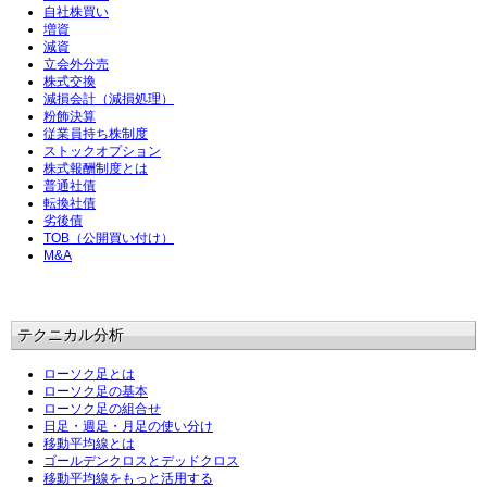
自社株買い
増資
減資
立会外分売
株式交換
減損会計（減損処理）
粉飾決算
従業員持ち株制度
ストックオプション
株式報酬制度とは
普通社債
転換社債
劣後債
TOB（公開買い付け）
M&A
テクニカル分析
ローソク足とは
ローソク足の基本
ローソク足の組合せ
日足・週足・月足の使い分け
移動平均線とは
ゴールデンクロスとデッドクロス
移動平均線をもっと活用する