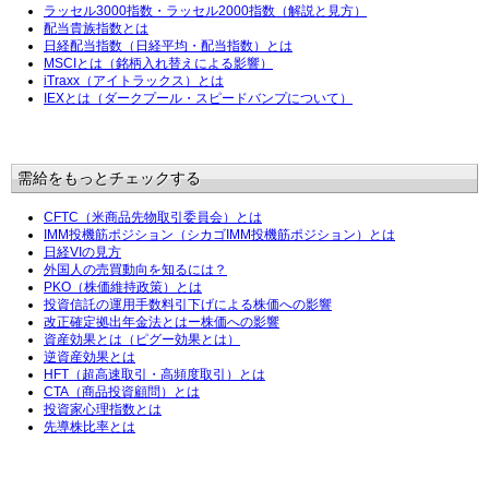
ラッセル3000指数・ラッセル2000指数（解説と見方）
配当貴族指数とは
日経配当指数（日経平均・配当指数）とは
MSCIとは（銘柄入れ替えによる影響）
iTraxx（アイトラックス）とは
IEXとは（ダークプール・スピードバンプについて）
需給をもっとチェックする
CFTC（米商品先物取引委員会）とは
IMM投機筋ポジション（シカゴIMM投機筋ポジション）とは
日経VIの見方
外国人の売買動向を知るには？
PKO（株価維持政策）とは
投資信託の運用手数料引下げによる株価への影響
改正確定拠出年金法とはー株価への影響
資産効果とは（ピグー効果とは）
逆資産効果とは
HFT（超高速取引・高頻度取引）とは
CTA（商品投資顧問）とは
投資家心理指数とは
先導株比率とは