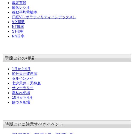
裁定買残
騰落レシオ
移動平均乖離率
日経VI（ボラティリティインデックス）
VIX指数
NT倍率
ST倍率
NN倍率
季節ごとの相場
1月から4月
節分天井彼岸底
セルインメイ
七夕天井・天神底
サマーラリー
夏枯れ相場
10月から4月
餅つき相場
時期ごとに注意すべきイベント