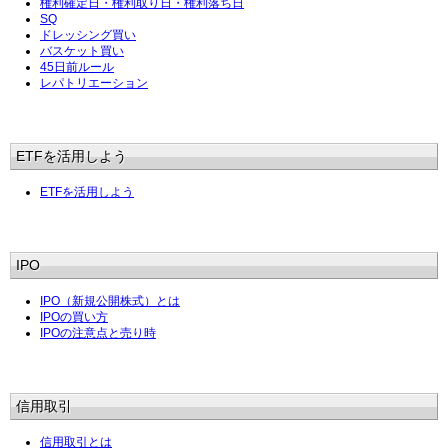
権利確定日・権利取り日・権利落ち日
SQ
ドレッシング買い
バスケット買い
45日前ルール
レパトリエーション
ETFを活用しよう
ETFを活用しよう
IPO
IPO（新規公開株式）とは
IPOの買い方
IPOの注意点と売り時
信用取引
信用取引とは