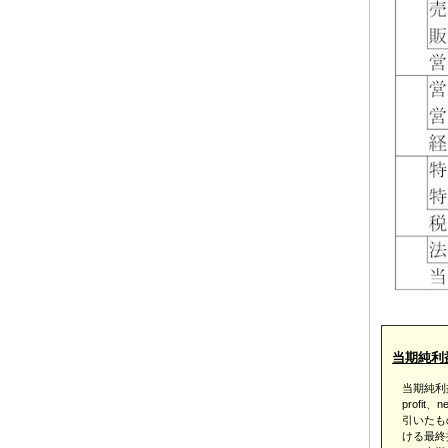
当期純利
当期純利益
profit、n
引いたも
ける最終