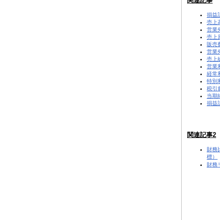
関連記事
損益
売上
営業
売上
販売
営業
売上
営業
経常
特別
税引
当期
損益
関連記事2
財務
標）
財務