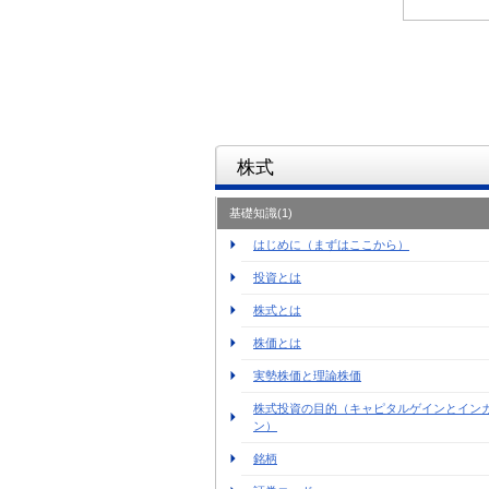
株式
基礎知識(1)
はじめに（まずはここから）
投資とは
株式とは
株価とは
実勢株価と理論株価
株式投資の目的（キャピタルゲインとイン
ン）
銘柄