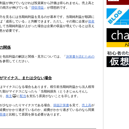
利益が伸びていなければ投資家から評価は得られません。売上高と
の両方が伸びている「
増収増益
」が理想的です。
力を見るには当期純利益を見るのが基本です。当期純利益が順調に
ば「成長している」と判断できます。ただし、その期に企業が
資産
して当期純利益が上がった場合は企業の収益が増えているとは言え
意が必要です。
の関係
と包括利益の解説と関係・見方については、「
決算書を読むための
を参照してください。
がマイナス、または少ない場合
はマイナスになる場合もあります。税引前当期純利益から法人税等
た額がマイナスになったら「当期純損失（とうきじゅんそんし
り、
株主
に
配当
を支払う原資がないことを示します。
が少なかったりマイナスである場合、
損益計算書
を見て、
売上高
が
経費がかかり過ぎているのか、経費がかかり過ぎているのなら同業
原価
と比較して原因を探る必要があります。