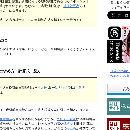
純利益は損益計算書における最終損益であるため「ボトムライ
資に役立つ情
呼ばれています。ちなみに、当期純利益は、
貸借対照表
では
たらフォロー
余金」になります。
益」と言う場合は、この当期純利益を指すのが一般的です。
とは
がマイナス（赤字）になることを「当期純損失（とうきじゅんそん
いいます。
の求め方・計算式・見方
公式Threa
公式インスタ
利益＝税引前当期純利益ー
法人税
ー
法人住民税
・
法人
は、税引前当期純利益から法人税等を差し引いた額となります。
経常利益
を重視する傾向がありますが、
外国人投資家
は当期純利益
傾向があります。ゆえに、外国人比率の高い
銘柄
を手掛ける際は、
の増減をしっかり見ておきましょう。どんなに
売上高
が伸びていて