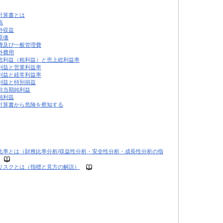
計算書とは
高
外収益
原価
費及び一般管理費
外費用
総利益（粗利益）と売上総利益率
利益と営業利益率
利益と経常利益率
利益と特別損益
前当期純利益
純利益
計算書から危険を察知する
比率とは（財務比率分析/収益性分析・安全性分析・成長性分析の指
リスクとは（指標と見方の解説）