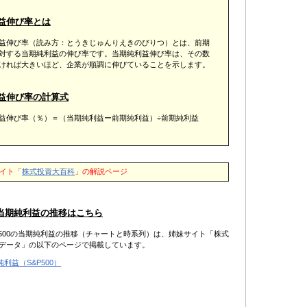
益伸び率とは
益伸び率（読み方：とうきじゅんりえきのびりつ）とは、前期
対する当期純利益の伸び率です。当期純利益伸び率は、その数
ければ大きいほど、企業が順調に伸びていることを示します。
益伸び率の計算式
益伸び率（％）＝（当期純利益ー前期純利益）÷前期純利益
イト「
株式投資大百科
」の解説ページ
0の当期純利益の推移はこちら
P500の当期純利益の推移（チャートと時系列）は、姉妹サイト「株式
データ」の以下のページで掲載しています。
利益（S&P500）