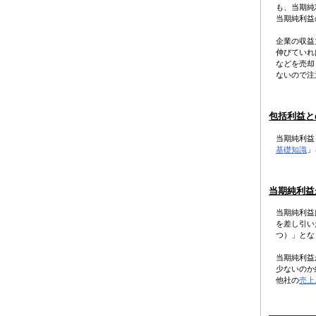
も、当期純
当期純利益
企業の収益
伸びていれ
などを売却
ないので注
包括利益と
当期純利益
基礎知識
」
当期純利益
当期純利益
を差し引い
つ）」とな
当期純利益
少ないのか
他社の
売上