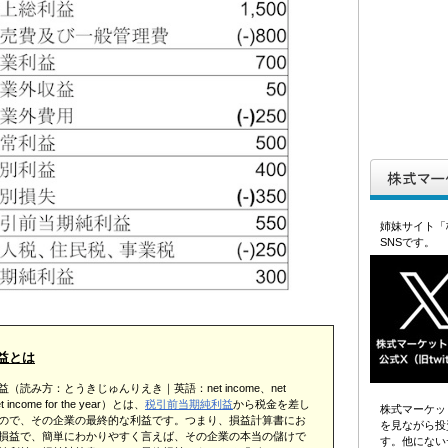
姉妹サイト「
SNSです。
益とは
（読み方：とうきじゅんりえき｜英語：net income、net
et income for the year）とは、
税引前当期純利益
から税金を差し
株式マーケッ
ので、その企業の最終的な利益です。つまり、損益計算書にお
を見ながら投
損益で、簡単にわかりやすく言えば、その企業の本当の儲けで
す。他にない