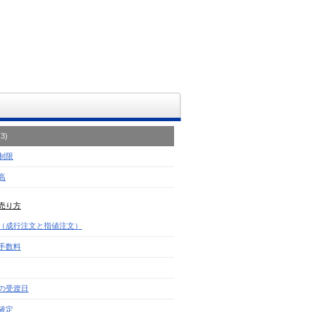
→
3)
制限
高
売り方
（成行注文と指値注文）
手数料
の受渡日
確定