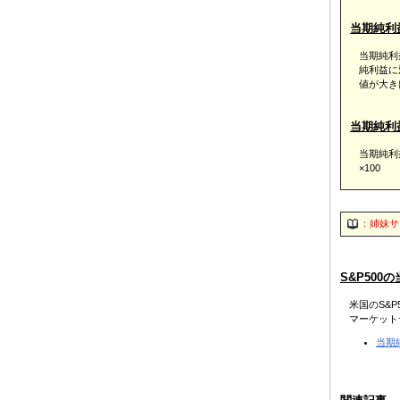
当期純利
当期純利
純利益に
値が大き
当期純利
当期純利
×100
：姉妹サ
S&P50
米国のS&
マーケット
当期純