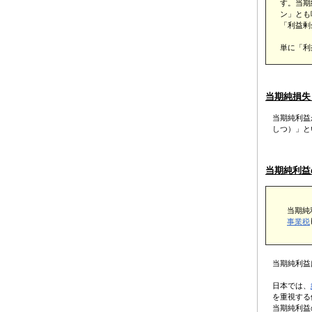
す。当期
ン」とも
「利益剰
単に「利
当期純損失
当期純利益
しつ）」と
当期純利益
当期純
事業税
当期純利益
日本では、
を重視する
当期純利益