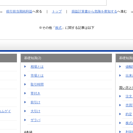
←
税引前当期純利益
へ戻る ｜
トップ
｜
損益計算書から危険を察知する
へ進む 
※その他「
株式
」に関する記事は以下
基礎知識(2)
基礎知識(
相場とは
値幅
市場とは
出来
取引時間
買い方と
寄付き
注文
前引け
売買
カムゲイ
大引け
約定
ザラバ
株式
利益
4本値