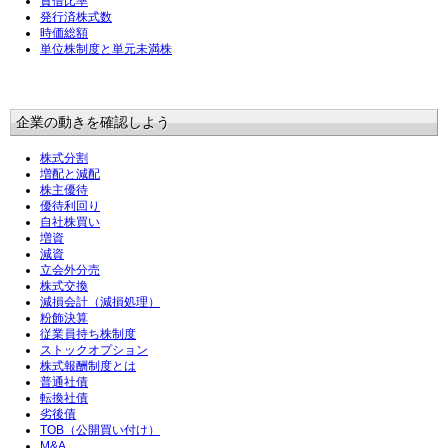
貸借比率
発行済株式数
時価総額
単位株制度と単元未満株
企業の動きを確認しよう
株式分割
増配と減配
株主優待
優待利回り
自社株買い
増資
減資
立会外分売
株式交換
減損会計（減損処理）
粉飾決算
従業員持ち株制度
ストックオプション
株式報酬制度とは
普通社債
転換社債
劣後債
TOB（公開買い付け）
M&A