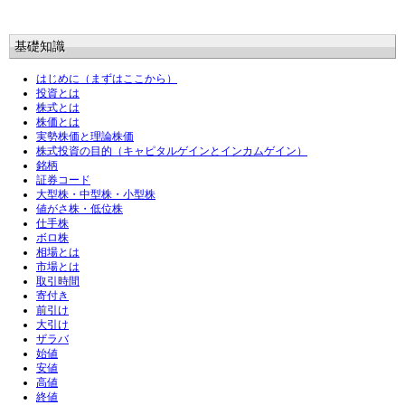
基礎知識
はじめに（まずはここから）
投資とは
株式とは
株価とは
実勢株価と理論株価
株式投資の目的（キャピタルゲインとインカムゲイン）
銘柄
証券コード
大型株・中型株・小型株
値がさ株・低位株
仕手株
ボロ株
相場とは
市場とは
取引時間
寄付き
前引け
大引け
ザラバ
始値
安値
高値
終値