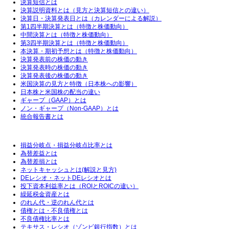
決算短信とは
決算説明資料とは（見方と決算短信との違い）
決算日・決算発表日とは（カレンダーによる解説）
第1四半期決算とは（特徴と株価動向）
中間決算とは（特徴と株価動向）
第3四半期決算とは（特徴と株価動向）
本決算・期初予想とは（特徴と株価動向）
決算発表前の株価の動き
決算発表時の株価の動き
決算発表後の株価の動き
米国決算の見方と特徴（日本株への影響）
日本株と米国株の配当の違い
ギャープ（GAAP）とは
ノン・ギャープ（Non-GAAP）とは
統合報告書とは
損益分岐点・損益分岐点比率とは
為替差益とは
為替差損とは
ネットキャッシュとは(解説と見方)
DEレシオ・ネットDEレシオとは
投下資本利益率とは（ROIとROICの違い）
繰延税金資産とは
のれん代・逆のれん代とは
債権とは・不良債権とは
不良債権比率とは
テキサス・レシオ（ゾンビ銀行指数）とは