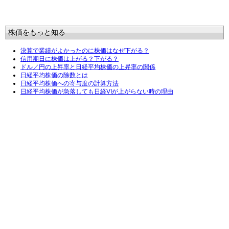
株価をもっと知る
決算で業績がよかったのに株価はなぜ下がる？
信用期日に株価は上がる？下がる？
ドル／円の上昇率と日経平均株価の上昇率の関係
日経平均株価の除数とは
日経平均株価への寄与度の計算方法
日経平均株価が急落しても日経VIが上がらない時の理由