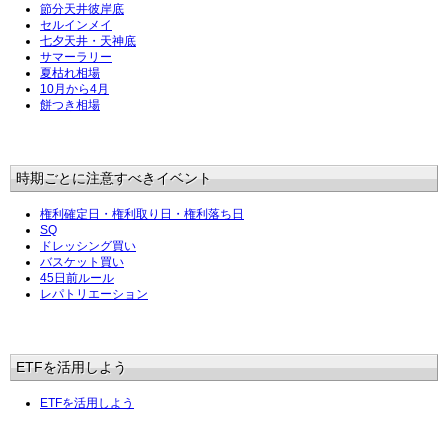
節分天井彼岸底
セルインメイ
七夕天井・天神底
サマーラリー
夏枯れ相場
10月から4月
餅つき相場
時期ごとに注意すべきイベント
権利確定日・権利取り日・権利落ち日
SQ
ドレッシング買い
バスケット買い
45日前ルール
レパトリエーション
ETFを活用しよう
ETFを活用しよう