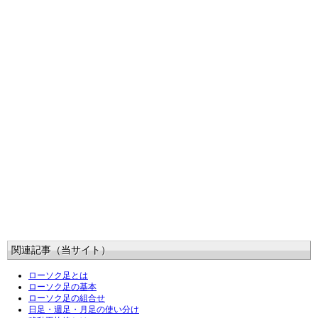
関連記事（当サイト）
ローソク足とは
ローソク足の基本
ローソク足の組合せ
日足・週足・月足の使い分け