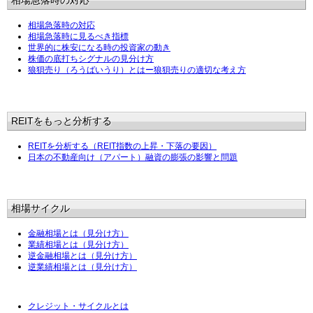
相場急落時の対応
相場急落時の対応
相場急落時に見るべき指標
世界的に株安になる時の投資家の動き
株価の底打ちシグナルの見分け方
狼狽売り（ろうばいうり）とはー狼狽売りの適切な考え方
REITをもっと分析する
REITを分析する（REIT指数の上昇・下落の要因）
日本の不動産向け（アパート）融資の膨張の影響と問題
相場サイクル
金融相場とは（見分け方）
業績相場とは（見分け方）
逆金融相場とは（見分け方）
逆業績相場とは（見分け方）
クレジット・サイクルとは