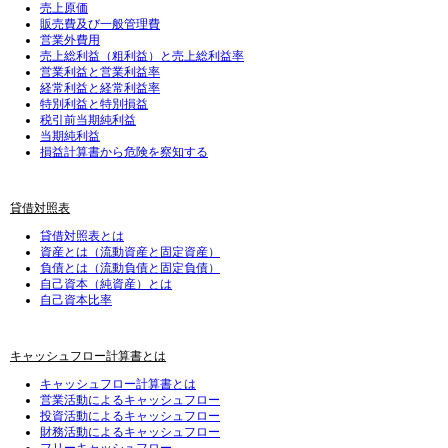
売上原価
販売費及び一般管理費
営業外費用
売上総利益（粗利益）と売上総利益率
営業利益と営業利益率
経常利益と経常利益率
特別利益と特別損益
税引前当期純利益
当期純利益
損益計算書から危険を察知する
貸借対照表
貸借対照表とは
資産とは（流動資産と固定資産）
負債とは（流動負債と固定負債）
自己資本（純資産）とは
自己資本比率
キャッシュフロー計算書とは
キャッシュフロー計算書とは
営業活動によるキャッシュフロー
投資活動によるキャッシュフロー
財務活動によるキャッシュフロー