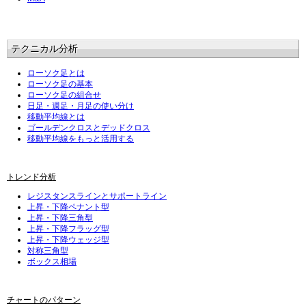
テクニカル分析
ローソク足とは
ローソク足の基本
ローソク足の組合せ
日足・週足・月足の使い分け
移動平均線とは
ゴールデンクロスとデッドクロス
移動平均線をもっと活用する
トレンド分析
レジスタンスラインとサポートライン
上昇・下降ペナント型
上昇・下降三角型
上昇・下降フラッグ型
上昇・下降ウェッジ型
対称三角型
ボックス相場
チャートのパターン