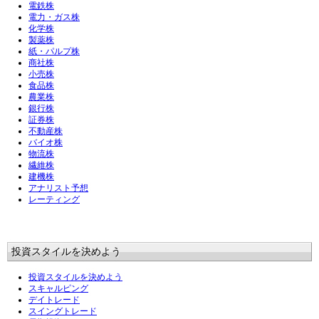
電鉄株
電力・ガス株
化学株
製薬株
紙・パルプ株
商社株
小売株
食品株
農業株
銀行株
証券株
不動産株
バイオ株
物流株
繊維株
建機株
アナリスト予想
レーティング
投資スタイルを決めよう
投資スタイルを決めよう
スキャルピング
デイトレード
スイングトレード