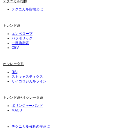
テクニカル指標
テクニカル指標とは
トレンド系
エンベロープ
パラボリック
一目均衡表
OBV
オシレータ系
RSI
ストキャスティクス
サイコロジカルライン
トレンド系+オシレータ系
ボリンジャーバンド
MACD
テクニカル分析の注意点