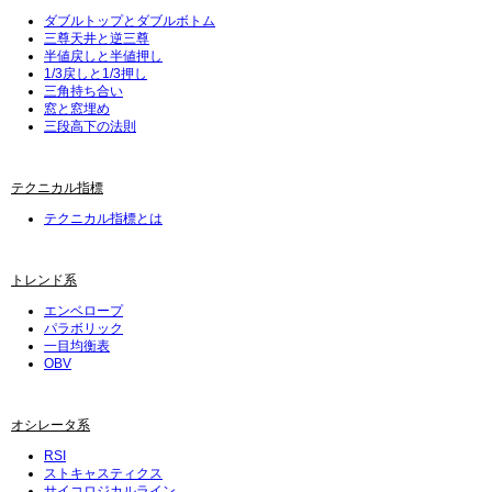
ダブルトップとダブルボトム
三尊天井と逆三尊
半値戻しと半値押し
1/3戻しと1/3押し
三角持ち合い
窓と窓埋め
三段高下の法則
テクニカル指標
テクニカル指標とは
トレンド系
エンベロープ
パラボリック
一目均衡表
OBV
オシレータ系
RSI
ストキャスティクス
サイコロジカルライン