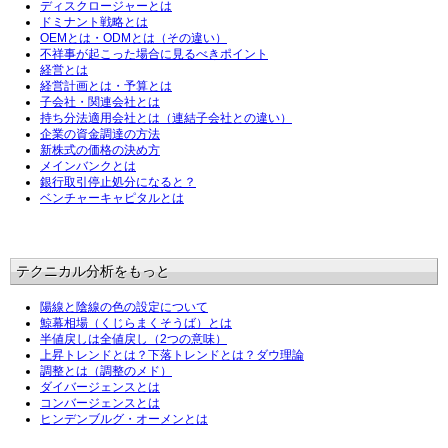
ディスクロージャーとは
ドミナント戦略とは
OEMとは・ODMとは（その違い）
不祥事が起こった場合に見るべきポイント
経営とは
経営計画とは・予算とは
子会社・関連会社とは
持ち分法適用会社とは（連結子会社との違い）
企業の資金調達の方法
新株式の価格の決め方
メインバンクとは
銀行取引停止処分になると？
ベンチャーキャピタルとは
テクニカル分析をもっと
陽線と陰線の色の設定について
鯨幕相場（くじらまくそうば）とは
半値戻しは全値戻し（2つの意味）
上昇トレンドとは？下落トレンドとは？ダウ理論
調整とは（調整のメド）
ダイバージェンスとは
コンバージェンスとは
ヒンデンブルグ・オーメンとは