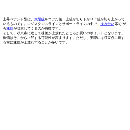
上昇ペナント型は、
大陽線
をつけた後、上値が切り下がり下値が切り上がって
いるものです。レジスタンスラインとサポートラインの中で、
揉み合い
なが
ら
株価
が収束してくるのが特徴です。
そして、収束点に達して株価が上放れたところが買いのポイントとなります。
株価はそこから上昇する可能性が高まります。ただし、実際には収束点に達す
る前に株価が上放れすることが多いです。