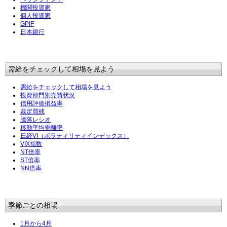
機関投資家
個人投資家
GPIF
日本銀行
需給をチェックして相場を見よう
需給をチェックして相場を見よう
投資部門別売買状況
信用評価損益率
裁定買残
騰落レシオ
移動平均乖離率
日経VI（ボラティリティインデックス）
VIX指数
NT倍率
ST倍率
NN倍率
季節ごとの相場
1月から4月