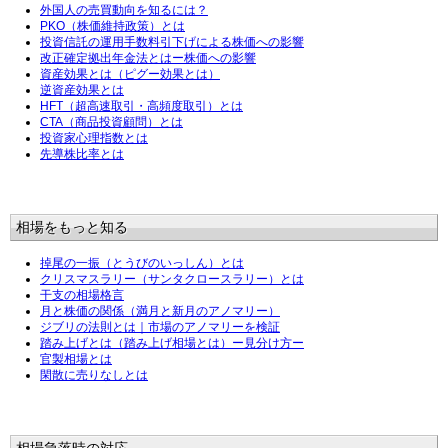
外国人の売買動向を知るには？
PKO（株価維持政策）とは
投資信託の運用手数料引下げによる株価への影響
改正確定拠出年金法とはー株価への影響
資産効果とは（ピグー効果とは）
逆資産効果とは
HFT（超高速取引・高頻度取引）とは
CTA（商品投資顧問）とは
投資家心理指数とは
先導株比率とは
相場をもっと知る
掉尾の一振（とうびのいっしん）とは
クリスマスラリー（サンタクロースラリー）とは
干支の相場格言
月と株価の関係（満月と新月のアノマリー）
ジブリの法則とは｜市場のアノマリーを検証
踏み上げとは（踏み上げ相場とは）ー見分け方ー
官製相場とは
閑散に売りなしとは