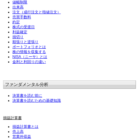
値幅制限
出来高
注文（成行注文と指値注文）
売買手数料
約定
株式の受渡日
利益確定
損切り
順張りと逆張り
ポートフォリオとは
株の情報を収集する
NISA（ニーサ）とは
金利と利回りの違い
ファンダメンタル分析
決算書を読む前に
決算書を読むための基礎知識
損益計算書
損益計算書とは
売上高
営業外収益