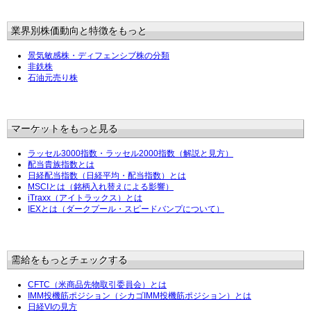
業界別株価動向と特徴をもっと
景気敏感株・ディフェンシブ株の分類
非鉄株
石油元売り株
マーケットをもっと見る
ラッセル3000指数・ラッセル2000指数（解説と見方）
配当貴族指数とは
日経配当指数（日経平均・配当指数）とは
MSCIとは（銘柄入れ替えによる影響）
iTraxx（アイトラックス）とは
IEXとは（ダークプール・スピードバンプについて）
需給をもっとチェックする
CFTC（米商品先物取引委員会）とは
IMM投機筋ポジション（シカゴIMM投機筋ポジション）とは
日経VIの見方