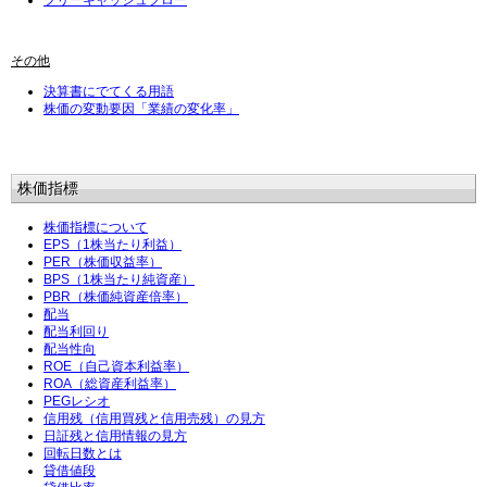
フリーキャッシュフロー
その他
決算書にでてくる用語
株価の変動要因「業績の変化率」
株価指標
株価指標について
EPS（1株当たり利益）
PER（株価収益率）
BPS（1株当たり純資産）
PBR（株価純資産倍率）
配当
配当利回り
配当性向
ROE（自己資本利益率）
ROA（総資産利益率）
PEGレシオ
信用残（信用買残と信用売残）の見方
日証残と信用情報の見方
回転日数とは
貸借値段