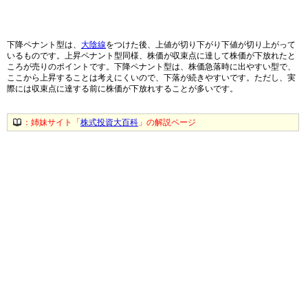
下降ペナント型は、
大陰線
をつけた後、上値が切り下がり下値が切り上がって
いるものです。上昇ペナント型同様、株価が収束点に達して株価が下放れたと
ころが売りのポイントです。下降ペナント型は、株価急落時に出やすい型で、
ここから上昇することは考えにくいので、下落が続きやすいです。ただし、実
際には収束点に達する前に株価が下放れすることが多いです。
：姉妹サイト「
株式投資大百科
」の解説ページ