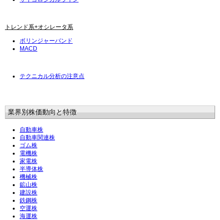
トレンド系+オシレータ系
ボリンジャーバンド
MACD
テクニカル分析の注意点
業界別株価動向と特徴
自動車株
自動車関連株
ゴム株
電機株
家電株
半導体株
機械株
鉱山株
建設株
鉄鋼株
空運株
海運株