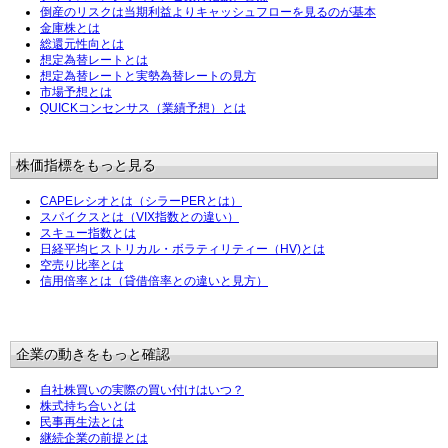
倒産のリスクは当期利益よりキャッシュフローを見るのが基本
金庫株とは
総還元性向とは
想定為替レートとは
想定為替レートと実勢為替レートの見方
市場予想とは
QUICKコンセンサス（業績予想）とは
株価指標をもっと見る
CAPEレシオとは（シラーPERとは）
スパイクスとは（VIX指数との違い）
スキュー指数とは
日経平均ヒストリカル・ボラティリティー（HV)とは
空売り比率とは
信用倍率とは（貸借倍率との違いと見方）
企業の動きをもっと確認
自社株買いの実際の買い付けはいつ？
株式持ち合いとは
民事再生法とは
継続企業の前提とは