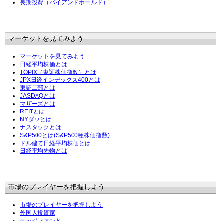
長期投資（バイアンドホールド）
マーケットを見てみよう
マーケットを見てみよう
日経平均株価とは
TOPIX（東証株価指数）とは
JPX日経インデックス400とは
東証二部とは
JASDAQとは
マザーズとは
REITとは
NYダウとは
ナスダックとは
S&P500とは(S&P500種株価指数)
ドル建て日経平均株価とは
日経平均先物とは
市場のプレイヤーを把握しよう
市場のプレイヤーを把握しよう
外国人投資家
ヘッジファンド