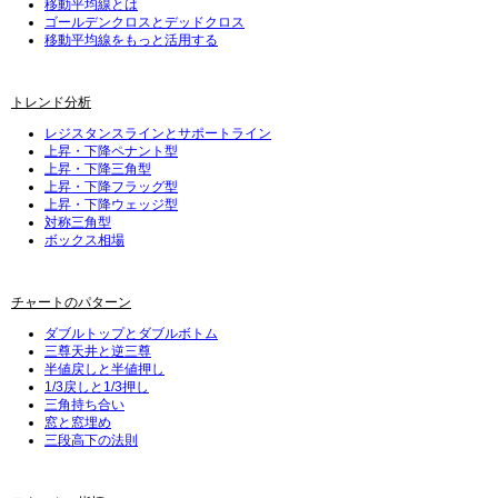
移動平均線とは
ゴールデンクロスとデッドクロス
移動平均線をもっと活用する
トレンド分析
レジスタンスラインとサポートライン
上昇・下降ペナント型
上昇・下降三角型
上昇・下降フラッグ型
上昇・下降ウェッジ型
対称三角型
ボックス相場
チャートのパターン
ダブルトップとダブルボトム
三尊天井と逆三尊
半値戻しと半値押し
1/3戻しと1/3押し
三角持ち合い
窓と窓埋め
三段高下の法則