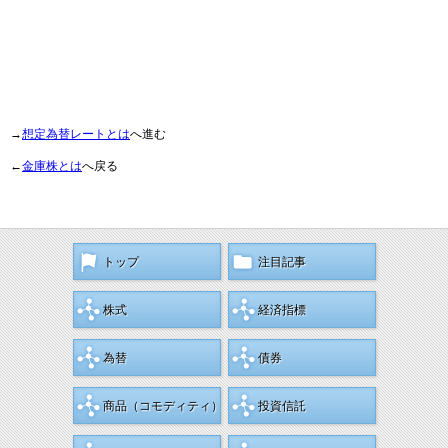
→
想定為替レートとは
へ進む
←
金庫株とは
へ戻る
トップ
注目記事
株式
経済指標
為替
債券
商品
（コモディティ）
投資信託