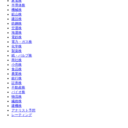
家電株
半導体株
機械株
鉱山株
建設株
鉄鋼株
空運株
海運株
電鉄株
電力・ガス株
化学株
製薬株
紙・パルプ株
商社株
小売株
食品株
農業株
銀行株
証券株
不動産株
バイオ株
物流株
繊維株
建機株
アナリスト予想
レーティング