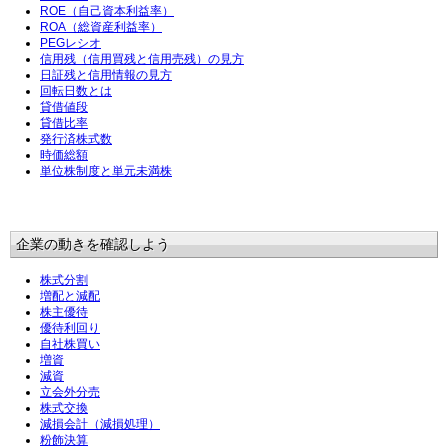
ROE（自己資本利益率）
ROA（総資産利益率）
PEGレシオ
信用残（信用買残と信用売残）の見方
日証残と信用情報の見方
回転日数とは
貸借値段
貸借比率
発行済株式数
時価総額
単位株制度と単元未満株
企業の動きを確認しよう
株式分割
増配と減配
株主優待
優待利回り
自社株買い
増資
減資
立会外分売
株式交換
減損会計（減損処理）
粉飾決算