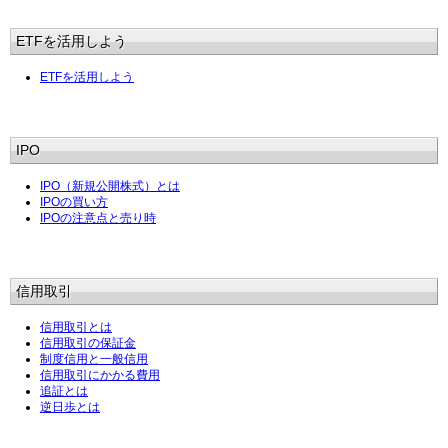
ETFを活用しよう
ETFを活用しよう
IPO
IPO（新規公開株式）とは
IPOの買い方
IPOの注意点と売り時
信用取引
信用取引とは
信用取引の保証金
制度信用と一般信用
信用取引にかかる費用
追証とは
逆日歩とは