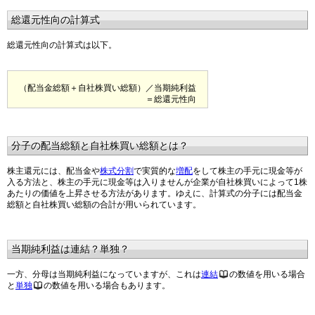
総還元性向の計算式
総還元性向の計算式は以下。
（配当金総額＋自社株買い総額）／当期純利益
＝総還元性向
分子の配当総額と自社株買い総額とは？
株主還元には、配当金や
株式分割
で実質的な
増配
をして株主の手元に現金等が
入る方法と、株主の手元に現金等は入りませんが企業が自社株買いによって1株
あたりの価値を上昇させる方法があります。ゆえに、計算式の分子には配当金
総額と自社株買い総額の合計が用いられています。
当期純利益は連結？単独？
一方、分母は当期純利益になっていますが、これは
連結
の数値を用いる場合
と
単独
の数値を用いる場合もあります。