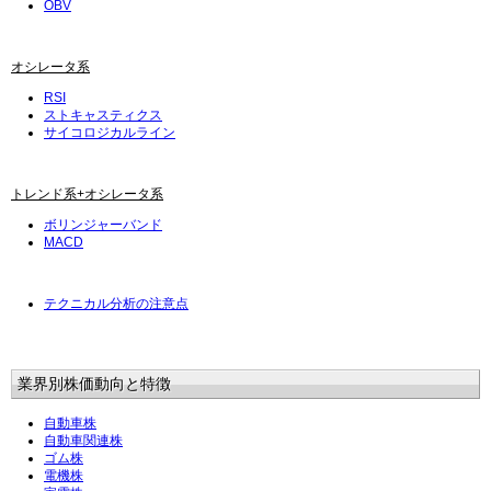
OBV
オシレータ系
RSI
ストキャスティクス
サイコロジカルライン
トレンド系+オシレータ系
ボリンジャーバンド
MACD
テクニカル分析の注意点
業界別株価動向と特徴
自動車株
自動車関連株
ゴム株
電機株