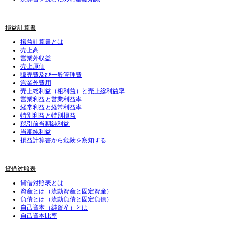
損益計算書
損益計算書とは
売上高
営業外収益
売上原価
販売費及び一般管理費
営業外費用
売上総利益（粗利益）と売上総利益率
営業利益と営業利益率
経常利益と経常利益率
特別利益と特別損益
税引前当期純利益
当期純利益
損益計算書から危険を察知する
貸借対照表
貸借対照表とは
資産とは（流動資産と固定資産）
負債とは（流動負債と固定負債）
自己資本（純資産）とは
自己資本比率