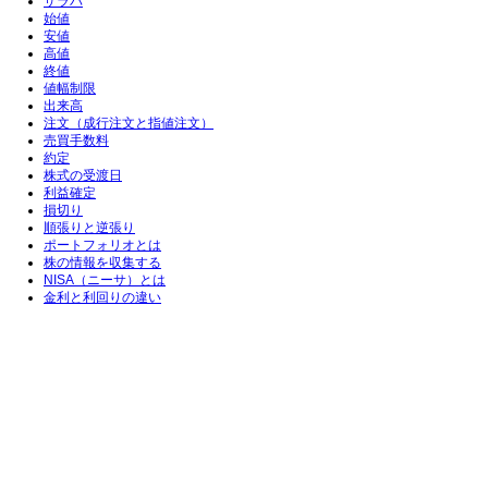
ザラバ
始値
安値
高値
終値
値幅制限
出来高
注文（成行注文と指値注文）
売買手数料
約定
株式の受渡日
利益確定
損切り
順張りと逆張り
ポートフォリオとは
株の情報を収集する
NISA（ニーサ）とは
金利と利回りの違い