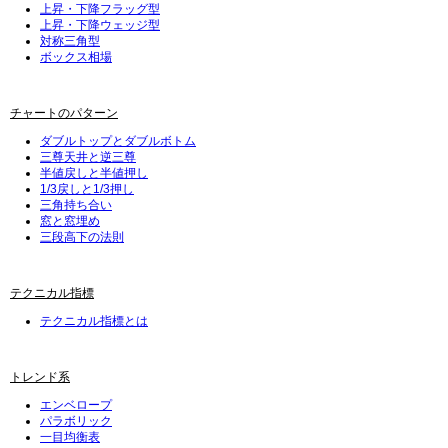
上昇・下降フラッグ型
上昇・下降ウェッジ型
対称三角型
ボックス相場
チャートのパターン
ダブルトップとダブルボトム
三尊天井と逆三尊
半値戻しと半値押し
1/3戻しと1/3押し
三角持ち合い
窓と窓埋め
三段高下の法則
テクニカル指標
テクニカル指標とは
トレンド系
エンベロープ
パラボリック
一目均衡表