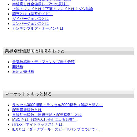
半値戻しは全値戻し（2つの意味）
上昇トレンドとは？下落トレンドとは？ダウ理論
調整とは（調整のメド）
ダイバージェンスとは
コンバージェンスとは
ヒンデンブルグ・オーメンとは
業界別株価動向と特徴をもっと
景気敏感株・ディフェンシブ株の分類
非鉄株
石油元売り株
マーケットをもっと見る
ラッセル3000指数・ラッセル2000指数（解説と見方）
配当貴族指数とは
日経配当指数（日経平均・配当指数）とは
MSCIとは（銘柄入れ替えによる影響）
iTraxx（アイトラックス）とは
IEXとは（ダークプール・スピードバンプについて）