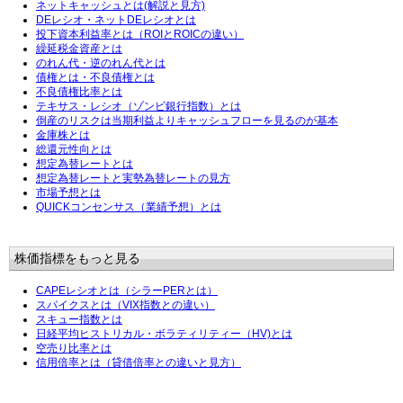
ネットキャッシュとは(解説と見方)
DEレシオ・ネットDEレシオとは
投下資本利益率とは（ROIとROICの違い）
繰延税金資産とは
のれん代・逆のれん代とは
債権とは・不良債権とは
不良債権比率とは
テキサス・レシオ（ゾンビ銀行指数）とは
倒産のリスクは当期利益よりキャッシュフローを見るのが基本
金庫株とは
総還元性向とは
想定為替レートとは
想定為替レートと実勢為替レートの見方
市場予想とは
QUICKコンセンサス（業績予想）とは
株価指標をもっと見る
CAPEレシオとは（シラーPERとは）
スパイクスとは（VIX指数との違い）
スキュー指数とは
日経平均ヒストリカル・ボラティリティー（HV)とは
空売り比率とは
信用倍率とは（貸借倍率との違いと見方）