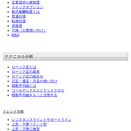
従業員持ち株制度
ストックオプション
株式報酬制度とは
普通社債
転換社債
劣後債
TOB（公開買い付け）
M&A
テクニカル分析
ローソク足とは
ローソク足の基本
ローソク足の組合せ
日足・週足・月足の使い分け
移動平均線とは
ゴールデンクロスとデッドクロス
移動平均線をもっと活用する
トレンド分析
レジスタンスラインとサポートライン
上昇・下降ペナント型
上昇・下降三角型