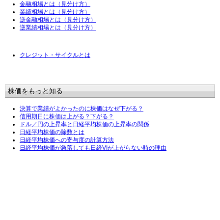
金融相場とは（見分け方）
業績相場とは（見分け方）
逆金融相場とは（見分け方）
逆業績相場とは（見分け方）
クレジット・サイクルとは
株価をもっと知る
決算で業績がよかったのに株価はなぜ下がる？
信用期日に株価は上がる？下がる？
ドル／円の上昇率と日経平均株価の上昇率の関係
日経平均株価の除数とは
日経平均株価への寄与度の計算方法
日経平均株価が急落しても日経VIが上がらない時の理由