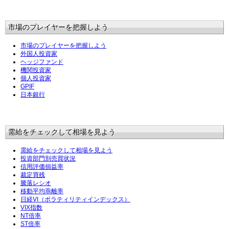
市場のプレイヤーを把握しよう
市場のプレイヤーを把握しよう
外国人投資家
ヘッジファンド
機関投資家
個人投資家
GPIF
日本銀行
需給をチェックして相場を見よう
需給をチェックして相場を見よう
投資部門別売買状況
信用評価損益率
裁定買残
騰落レシオ
移動平均乖離率
日経VI（ボラティリティインデックス）
VIX指数
NT倍率
ST倍率