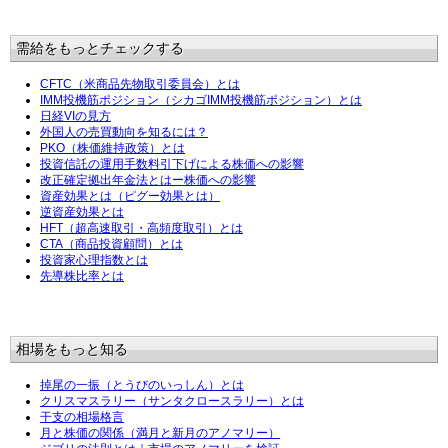
需給をもっとチェックする
CFTC（米商品先物取引委員会）とは
IMM投機筋ポジション（シカゴIMM投機筋ポジション）とは
日経VIの見方
外国人の売買動向を知るには？
PKO（株価維持政策）とは
投資信託の運用手数料引下げによる株価への影響
改正確定拠出年金法とはー株価への影響
資産効果とは（ピグー効果とは）
逆資産効果とは
HFT（超高速取引・高頻度取引）とは
CTA（商品投資顧問）とは
投資家心理指数とは
先導株比率とは
相場をもっと知る
掉尾の一振（とうびのいっしん）とは
クリスマスラリー（サンタクロースラリー）とは
干支の相場格言
月と株価の関係（満月と新月のアノマリー）