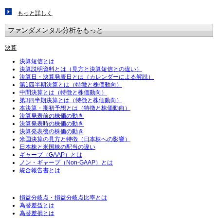
もっと詳しく
ファンダメンタル分析をもっと
決算
決算短信とは
決算説明資料とは（見方と決算短信との違い）
決算日・決算発表日とは（カレンダーによる解説）
第1四半期決算とは（特徴と株価動向）
中間決算とは（特徴と株価動向）
第3四半期決算とは（特徴と株価動向）
本決算・期初予想とは（特徴と株価動向）
決算発表前の株価の動き
決算発表時の株価の動き
決算発表後の株価の動き
米国決算の見方と特徴（日本株への影響）
日本株と米国株の配当の違い
ギャープ（GAAP）とは
ノン・ギャープ（Non-GAAP）とは
統合報告書とは
損益分岐点・損益分岐点比率とは
為替差益とは
為替差損とは