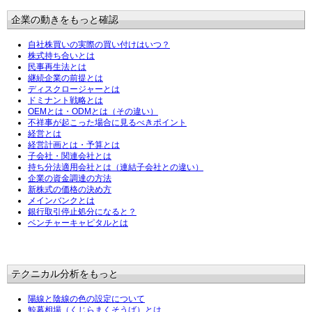
企業の動きをもっと確認
自社株買いの実際の買い付けはいつ？
株式持ち合いとは
民事再生法とは
継続企業の前提とは
ディスクロージャーとは
ドミナント戦略とは
OEMとは・ODMとは（その違い）
不祥事が起こった場合に見るべきポイント
経営とは
経営計画とは・予算とは
子会社・関連会社とは
持ち分法適用会社とは（連結子会社との違い）
企業の資金調達の方法
新株式の価格の決め方
メインバンクとは
銀行取引停止処分になると？
ベンチャーキャピタルとは
テクニカル分析をもっと
陽線と陰線の色の設定について
鯨幕相場（くじらまくそうば）とは