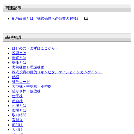
関連記事
配当政策とは（株式価値への影響の解説）
基礎知識
はじめに（まずはここから）
投資とは
株式とは
株価とは
実勢株価と理論株価
株式投資の目的（キャピタルゲインとインカムゲイン）
銘柄
証券コード
大型株・中型株・小型株
値がさ株・低位株
仕手株
ボロ株
相場とは
市場とは
取引時間
寄付き
前引け
大引け