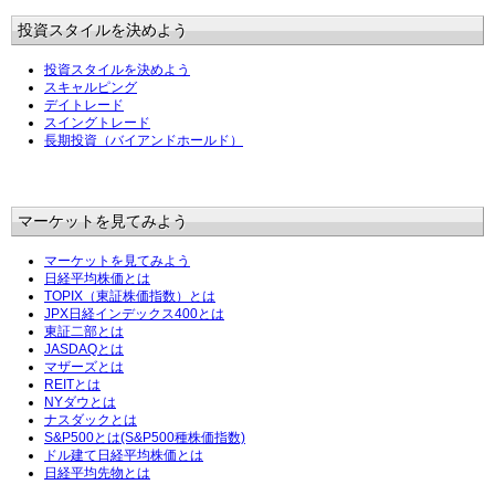
投資スタイルを決めよう
投資スタイルを決めよう
スキャルピング
デイトレード
スイングトレード
長期投資（バイアンドホールド）
マーケットを見てみよう
マーケットを見てみよう
日経平均株価とは
TOPIX（東証株価指数）とは
JPX日経インデックス400とは
東証二部とは
JASDAQとは
マザーズとは
REITとは
NYダウとは
ナスダックとは
S&P500とは(S&P500種株価指数)
ドル建て日経平均株価とは
日経平均先物とは