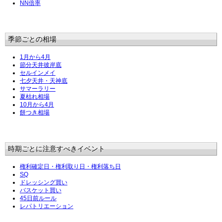
NN倍率
季節ごとの相場
1月から4月
節分天井彼岸底
セルインメイ
七夕天井・天神底
サマーラリー
夏枯れ相場
10月から4月
餅つき相場
時期ごとに注意すべきイベント
権利確定日・権利取り日・権利落ち日
SQ
ドレッシング買い
バスケット買い
45日前ルール
レパトリエーション