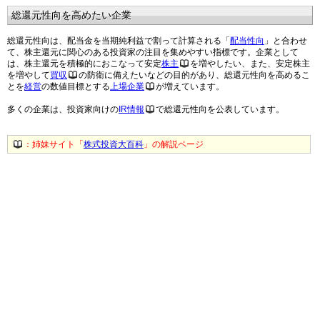
総還元性向を高めたい企業
総還元性向は、配当金を当期純利益で割って計算される「
配当性向
」と合わせ
て、株主還元に関心のある投資家の注目を集めやすい指標です。企業として
は、株主還元を積極的におこなって安定
株主
を増やしたい、また、安定株主
を増やして
買収
の防衛に備えたいなどの目的があり、総還元性向を高めるこ
とを
経営
の数値目標とする
上場企業
が増えています。
多くの企業は、投資家向けの
IR情報
で総還元性向を公表しています。
：姉妹サイト「
株式投資大百科
」の解説ページ