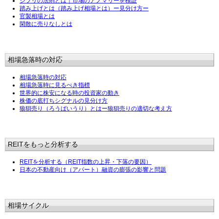
ジブリの法則とは｜市場のアノマリーを検証
踏み上げとは（踏み上げ相場とは）ー見分け方ー
官製相場とは
閑散に売りなしとは
相場急落時の対応
相場急落時の対応
相場急落時に見るべき指標
世界的に株安になる時の投資家の動き
株価の底打ちシグナルの見分け方
狼狽売り（ろうばいうり）とはー狼狽売りの適切な考え方
REITをもっと分析する
REITを分析する（REIT指数の上昇・下落の要因）
日本の不動産向け（アパート）融資の膨張の影響と問題
相場サイクル