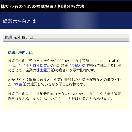
総還元性向とは
総還元性向とは
総還元性向とは
総還元性向（読み方：そうかんげんせいこう｜英語：total return ratio）
とは、
配当金
と
自社株買い
の合計額を
当期純利益
で割って算出する比率
のことで、企業の
株主還元
の度合いを示す指標です。
わかりやすく簡単に言うと、企業が獲得した利益を配当などの形でどれ
だけ
株主
に還元しているかを示した指標です。
総還元性向は、「総配分性向（そうはいぶんせいこう）」や「株主還元
性向（かぶぬしかんげんせいこう）」と呼ばれることもあります。