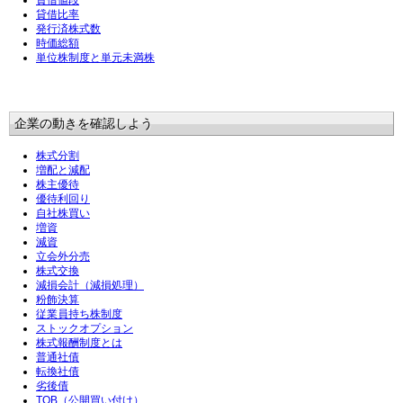
貸借値段
貸借比率
発行済株式数
時価総額
単位株制度と単元未満株
企業の動きを確認しよう
株式分割
増配と減配
株主優待
優待利回り
自社株買い
増資
減資
立会外分売
株式交換
減損会計（減損処理）
粉飾決算
従業員持ち株制度
ストックオプション
株式報酬制度とは
普通社債
転換社債
劣後債
TOB（公開買い付け）