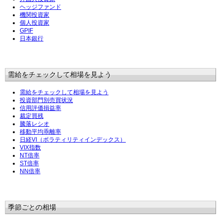
ヘッジファンド
機関投資家
個人投資家
GPIF
日本銀行
需給をチェックして相場を見よう
需給をチェックして相場を見よう
投資部門別売買状況
信用評価損益率
裁定買残
騰落レシオ
移動平均乖離率
日経VI（ボラティリティインデックス）
VIX指数
NT倍率
ST倍率
NN倍率
季節ごとの相場