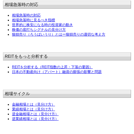
相場急落時の対応
相場急落時の対応
相場急落時に見るべき指標
世界的に株安になる時の投資家の動き
株価の底打ちシグナルの見分け方
狼狽売り（ろうばいうり）とはー狼狽売りの適切な考え方
REITをもっと分析する
REITを分析する（REIT指数の上昇・下落の要因）
日本の不動産向け（アパート）融資の膨張の影響と問題
相場サイクル
金融相場とは（見分け方）
業績相場とは（見分け方）
逆金融相場とは（見分け方）
逆業績相場とは（見分け方）