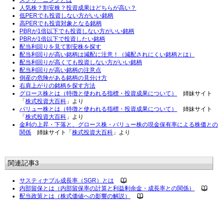
スクリーニングとは
人気株？割安株？投資成果はどちらが高い？
低PERでも投資しない方がいい銘柄
高PERでも投資対象となる銘柄
PBRが1倍以下でも投資しない方がいい銘柄
PBRが1倍以下で投資したい銘柄
配当利回りを見て割安株を探す
配当利回りが高い銘柄は減配に注意！（減配されにくい銘柄とは）
配当利回りが高くても投資しない方がいい銘柄
配当利回りが高い銘柄の注意点
倒産の危険がある銘柄の見分け方
右肩上がりの銘柄を探す方法
グロース株とは（特徴と使われる指標・投資成果について）
姉妹サイト
「
株式投資大百科
」より
バリュー株とは（特徴と使われる指標・投資成果について）
姉妹サイト
「
株式投資大百科
」より
金利の上昇・下落と、グロース株・バリュー株の現金保有率による株価との
関係
姉妹サイト「
株式投資大百科
」より
関連記事3
サスティナブル成長率（SGR）とは
内部留保とは（内部留保率の計算と利益剰余金・成長率との関係）
配当政策とは（株式価値への影響の解説）