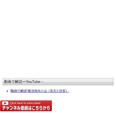
動画で解説ーYouTube－
[動画で解説] 配当性向とは（見方と目安）