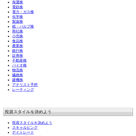
海運株
電鉄株
電力・ガス株
化学株
製薬株
紙・パルプ株
商社株
小売株
食品株
農業株
銀行株
証券株
不動産株
バイオ株
物流株
繊維株
建機株
アナリスト予想
レーティング
投資スタイルを決めよう
投資スタイルを決めよう
スキャルピング
デイトレード