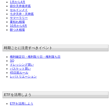
1月から4月
節分天井彼岸底
セルインメイ
七夕天井・天神底
サマーラリー
夏枯れ相場
10月から4月
餅つき相場
時期ごとに注意すべきイベント
権利確定日・権利取り日・権利落ち日
SQ
ドレッシング買い
バスケット買い
45日前ルール
レパトリエーション
ETFを活用しよう
ETFを活用しよう