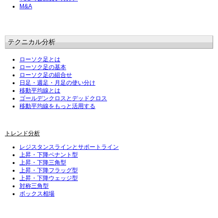
M&A
テクニカル分析
ローソク足とは
ローソク足の基本
ローソク足の組合せ
日足・週足・月足の使い分け
移動平均線とは
ゴールデンクロスとデッドクロス
移動平均線をもっと活用する
トレンド分析
レジスタンスラインとサポートライン
上昇・下降ペナント型
上昇・下降三角型
上昇・下降フラッグ型
上昇・下降ウェッジ型
対称三角型
ボックス相場