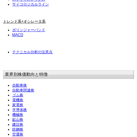
サイコロジカルライン
トレンド系+オシレータ系
ボリンジャーバンド
MACD
テクニカル分析の注意点
業界別株価動向と特徴
自動車株
自動車関連株
ゴム株
電機株
家電株
半導体株
機械株
鉱山株
建設株
鉄鋼株
空運株