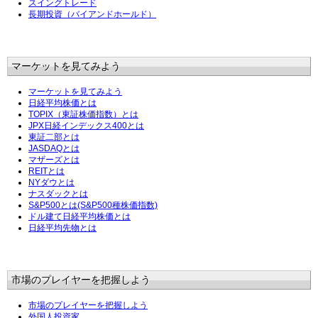
スイングトレード
長期投資（バイアンドホールド）
マーケットを見てみよう
マーケットを見てみよう
日経平均株価とは
TOPIX（東証株価指数）とは
JPX日経インデックス400とは
東証二部とは
JASDAQとは
マザーズとは
REITとは
NYダウとは
ナスダックとは
S&P500とは(S&P500種株価指数)
ドル建て日経平均株価とは
日経平均先物とは
市場のプレイヤーを把握しよう
市場のプレイヤーを把握しよう
外国人投資家