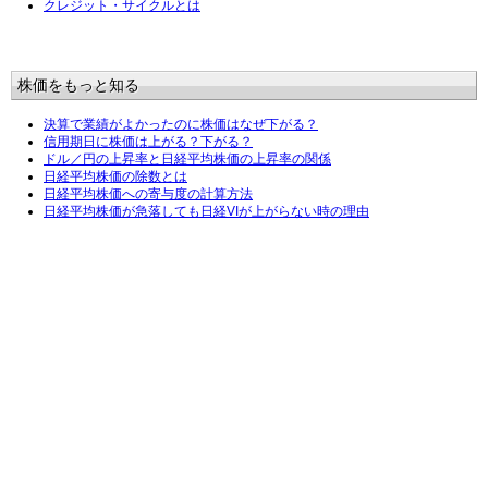
クレジット・サイクルとは
株価をもっと知る
決算で業績がよかったのに株価はなぜ下がる？
信用期日に株価は上がる？下がる？
ドル／円の上昇率と日経平均株価の上昇率の関係
日経平均株価の除数とは
日経平均株価への寄与度の計算方法
日経平均株価が急落しても日経VIが上がらない時の理由