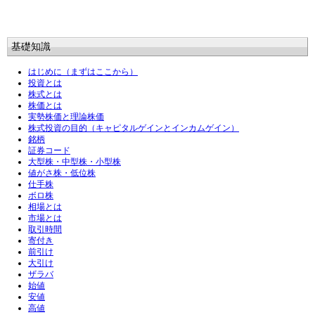
基礎知識
はじめに（まずはここから）
投資とは
株式とは
株価とは
実勢株価と理論株価
株式投資の目的（キャピタルゲインとインカムゲイン）
銘柄
証券コード
大型株・中型株・小型株
値がさ株・低位株
仕手株
ボロ株
相場とは
市場とは
取引時間
寄付き
前引け
大引け
ザラバ
始値
安値
高値