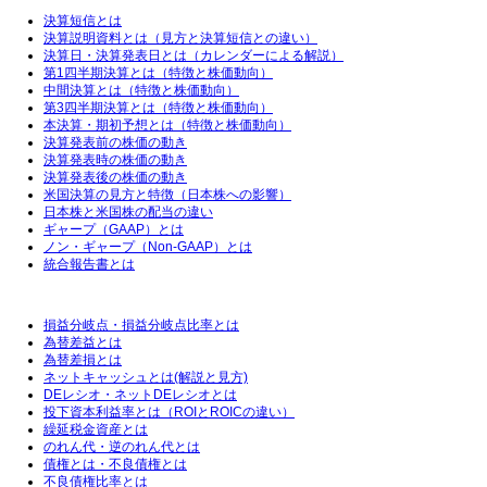
決算短信とは
決算説明資料とは（見方と決算短信との違い）
決算日・決算発表日とは（カレンダーによる解説）
第1四半期決算とは（特徴と株価動向）
中間決算とは（特徴と株価動向）
第3四半期決算とは（特徴と株価動向）
本決算・期初予想とは（特徴と株価動向）
決算発表前の株価の動き
決算発表時の株価の動き
決算発表後の株価の動き
米国決算の見方と特徴（日本株への影響）
日本株と米国株の配当の違い
ギャープ（GAAP）とは
ノン・ギャープ（Non-GAAP）とは
統合報告書とは
損益分岐点・損益分岐点比率とは
為替差益とは
為替差損とは
ネットキャッシュとは(解説と見方)
DEレシオ・ネットDEレシオとは
投下資本利益率とは（ROIとROICの違い）
繰延税金資産とは
のれん代・逆のれん代とは
債権とは・不良債権とは
不良債権比率とは