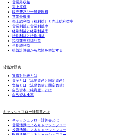
営業外収益
売上原価
販売費及び一般管理費
営業外費用
売上総利益（粗利益）と売上総利益率
営業利益と営業利益率
経常利益と経常利益率
特別利益と特別損益
税引前当期純利益
当期純利益
損益計算書から危険を察知する
貸借対照表
貸借対照表とは
資産とは（流動資産と固定資産）
負債とは（流動負債と固定負債）
自己資本（純資産）とは
自己資本比率
キャッシュフロー計算書とは
キャッシュフロー計算書とは
営業活動によるキャッシュフロー
投資活動によるキャッシュフロー
財務活動によるキャッシュフロー