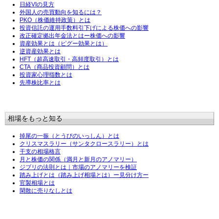
日経VIの見方
外国人の売買動向を知るには？
PKO（株価維持政策）とは
投資信託の運用手数料引下げによる株価への影響
改正確定拠出年金法とはー株価への影響
資産効果とは（ピグー効果とは）
逆資産効果とは
HFT（超高速取引・高頻度取引）とは
CTA（商品投資顧問）とは
投資家心理指数とは
先導株比率とは
相場をもっと知る
掉尾の一振（とうびのいっしん）とは
クリスマスラリー（サンタクロースラリー）とは
干支の相場格言
月と株価の関係（満月と新月のアノマリー）
ジブリの法則とは｜市場のアノマリーを検証
踏み上げとは（踏み上げ相場とは）ー見分け方ー
官製相場とは
閑散に売りなしとは