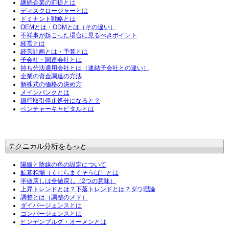
継続企業の前提とは
ディスクロージャーとは
ドミナント戦略とは
OEMとは・ODMとは（その違い）
不祥事が起こった場合に見るべきポイント
経営とは
経営計画とは・予算とは
子会社・関連会社とは
持ち分法適用会社とは（連結子会社との違い）
企業の資金調達の方法
新株式の価格の決め方
メインバンクとは
銀行取引停止処分になると？
ベンチャーキャピタルとは
テクニカル分析をもっと
陽線と陰線の色の設定について
鯨幕相場（くじらまくそうば）とは
半値戻しは全値戻し（2つの意味）
上昇トレンドとは？下落トレンドとは？ダウ理論
調整とは（調整のメド）
ダイバージェンスとは
コンバージェンスとは
ヒンデンブルグ・オーメンとは