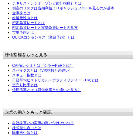
テキサス・レシオ（ゾンビ銀行指数）とは
倒産のリスクは当期利益よりキャッシュフローを見るのが基本
金庫株とは
総還元性向とは
想定為替レートとは
想定為替レートと実勢為替レートの見方
市場予想とは
QUICKコンセンサス（業績予想）とは
株価指標をもっと見る
CAPEレシオとは（シラーPERとは）
スパイクスとは（VIX指数との違い）
スキュー指数とは
日経平均ヒストリカル・ボラティリティー（HV)とは
空売り比率とは
信用倍率とは（貸借倍率との違いと見方）
企業の動きをもっと確認
自社株買いの実際の買い付けはいつ？
株式持ち合いとは
民事再生法とは