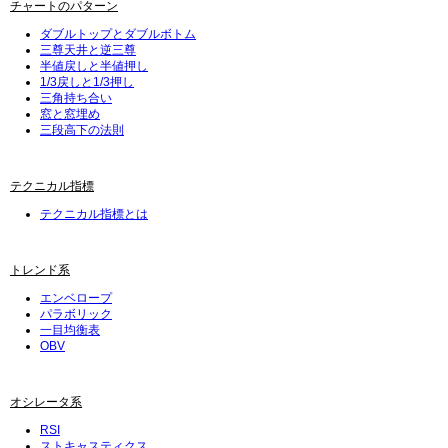
チャートのパターン
ダブルトップとダブルボトム
三尊天井と逆三尊
半値戻しと半値押し
1/3戻しと1/3押し
三角持ち合い
窓と窓埋め
三段高下の法則
テクニカル指標
テクニカル指標とは
トレンド系
エンベロープ
パラボリック
一目均衡表
OBV
オシレータ系
RSI
ストキャスティクス