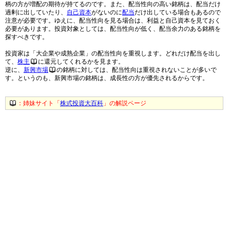
柄の方が増配の期待が持てるのです。また、配当性向の高い銘柄は、配当だけ
過剰に出していたり、
自己資本
がないのに
配当
だけ出している場合もあるので
注意が必要です。ゆえに、配当性向を見る場合は、利益と自己資本を見ておく
必要があります。投資対象としては、配当性向が低く、配当余力のある銘柄を
探すべきです。
投資家は「大企業や成熟企業」の配当性向を重視します。どれだけ配当を出し
て、
株主
に還元してくれるかを見ます。
逆に、
新興市場
の銘柄に対しては、配当性向は重視されないことが多いで
す。というのも、新興市場の銘柄は、成長性の方が優先されるからです。
：姉妹サイト「
株式投資大百科
」の解説ページ