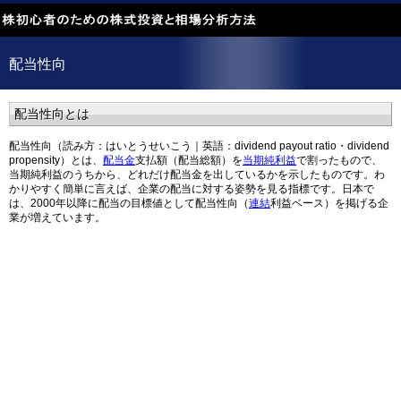
配当
性向
配当
性向とは
配当性向（読み方：はいとうせいこう｜英語：dividend payout ratio・dividend
propensity）とは、
配当金
支払額（配当総額）を
当期純利益
で割ったもので、
当期純利益のうちから、どれだけ配当金を出しているかを示したものです。わ
かりやすく簡単に言えば、企業の配当に対する姿勢を見る指標です。日本で
は、2000年以降に配当の目標値として配当性向（
連結
利益ベース）を掲げる企
業が増えています。