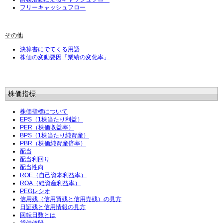
フリーキャッシュフロー
その他
決算書にでてくる用語
株価の変動要因「業績の変化率」
株価指標
株価指標について
EPS（1株当たり利益）
PER（株価収益率）
BPS（1株当たり純資産）
PBR（株価純資産倍率）
配当
配当利回り
配当性向
ROE（自己資本利益率）
ROA（総資産利益率）
PEGレシオ
信用残（信用買残と信用売残）の見方
日証残と信用情報の見方
回転日数とは