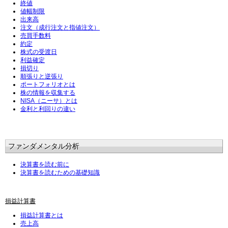
終値
値幅制限
出来高
注文（成行注文と指値注文）
売買手数料
約定
株式の受渡日
利益確定
損切り
順張りと逆張り
ポートフォリオとは
株の情報を収集する
NISA（ニーサ）とは
金利と利回りの違い
ファンダメンタル分析
決算書を読む前に
決算書を読むための基礎知識
損益計算書
損益計算書とは
売上高