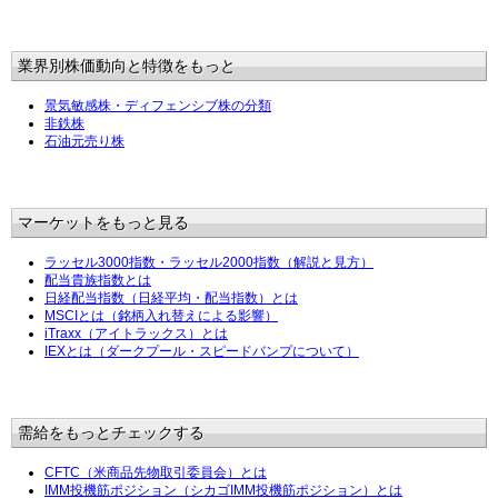
業界別株価動向と特徴をもっと
景気敏感株・ディフェンシブ株の分類
非鉄株
石油元売り株
マーケットをもっと見る
ラッセル3000指数・ラッセル2000指数（解説と見方）
配当貴族指数とは
日経配当指数（日経平均・配当指数）とは
MSCIとは（銘柄入れ替えによる影響）
iTraxx（アイトラックス）とは
IEXとは（ダークプール・スピードバンプについて）
需給をもっとチェックする
CFTC（米商品先物取引委員会）とは
IMM投機筋ポジション（シカゴIMM投機筋ポジション）とは