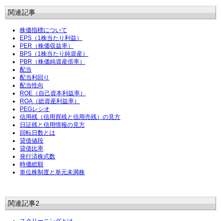
関連記事
株価指標について
EPS（1株当たり利益）
PER（株価収益率）
BPS（1株当たり純資産）
PBR（株価純資産倍率）
配当
配当利回り
配当性向
ROE（自己資本利益率）
ROA（総資産利益率）
PEGレシオ
信用残（信用買残と信用売残）の見方
日証残と信用情報の見方
回転日数とは
貸借値段
貸借比率
発行済株式数
時価総額
単位株制度と単元未満株
関連記事2