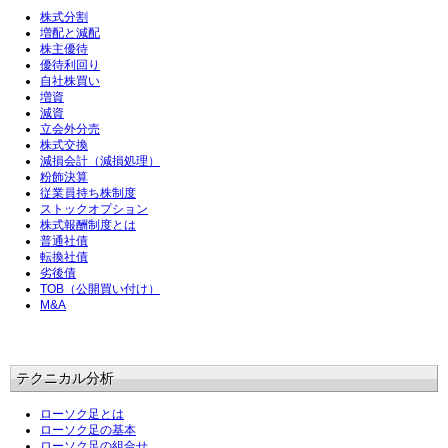
株式分割
増配と減配
株主優待
優待利回り
自社株買い
増資
減資
立会外分売
株式交換
減損会計（減損処理）
粉飾決算
従業員持ち株制度
ストックオプション
株式報酬制度とは
普通社債
転換社債
劣後債
TOB（公開買い付け）
M&A
テクニカル分析
ローソク足とは
ローソク足の基本
ローソク足の組合せ