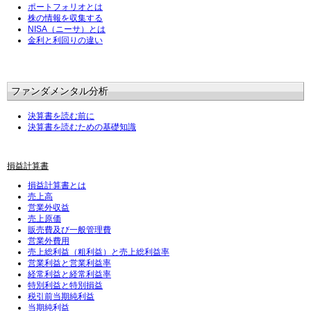
ポートフォリオとは
株の情報を収集する
NISA（ニーサ）とは
金利と利回りの違い
ファンダメンタル分析
決算書を読む前に
決算書を読むための基礎知識
損益計算書
損益計算書とは
売上高
営業外収益
売上原価
販売費及び一般管理費
営業外費用
売上総利益（粗利益）と売上総利益率
営業利益と営業利益率
経常利益と経常利益率
特別利益と特別損益
税引前当期純利益
当期純利益