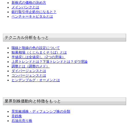
新株式の価格の決め方
メインバンクとは
銀行取引停止処分になると？
ベンチャーキャピタルとは
テクニカル分析をもっと
陽線と陰線の色の設定について
鯨幕相場（くじらまくそうば）とは
半値戻しは全値戻し（2つの意味）
上昇トレンドとは？下落トレンドとは？ダウ理論
調整とは（調整のメド）
ダイバージェンスとは
コンバージェンスとは
ヒンデンブルグ・オーメンとは
業界別株価動向と特徴をもっと
景気敏感株・ディフェンシブ株の分類
非鉄株
石油元売り株