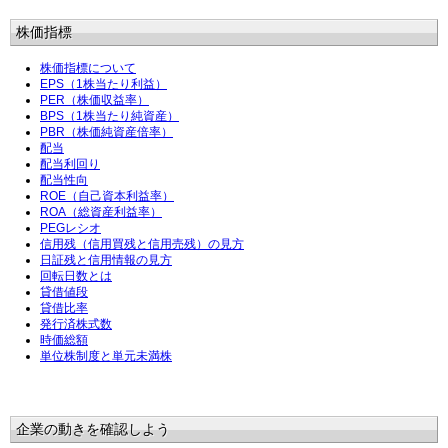
株価指標
株価指標について
EPS（1株当たり利益）
PER（株価収益率）
BPS（1株当たり純資産）
PBR（株価純資産倍率）
配当
配当利回り
配当性向
ROE（自己資本利益率）
ROA（総資産利益率）
PEGレシオ
信用残（信用買残と信用売残）の見方
日証残と信用情報の見方
回転日数とは
貸借値段
貸借比率
発行済株式数
時価総額
単位株制度と単元未満株
企業の動きを確認しよう