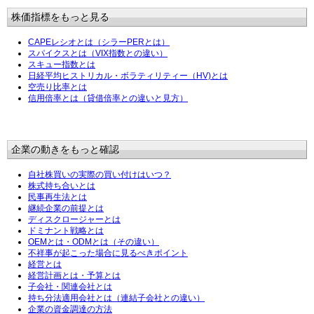
株価指標をもっと見る
CAPEレシオとは（シラーPERとは）
スパイクスとは（VIX指数との違い）
スキュー指数とは
日経平均ヒストリカル・ボラティリティー（HV)とは
空売り比率とは
信用倍率とは（貸借倍率との違いと見方）
企業の動きをもっと確認
自社株買いの実際の買い付けはいつ？
株式持ち合いとは
民事再生法とは
継続企業の前提とは
ディスクロージャーとは
ドミナント戦略とは
OEMとは・ODMとは（その違い）
不祥事が起こった場合に見るべきポイント
経営とは
経営計画とは・予算とは
子会社・関連会社とは
持ち分法適用会社とは（連結子会社との違い）
企業の資金調達の方法