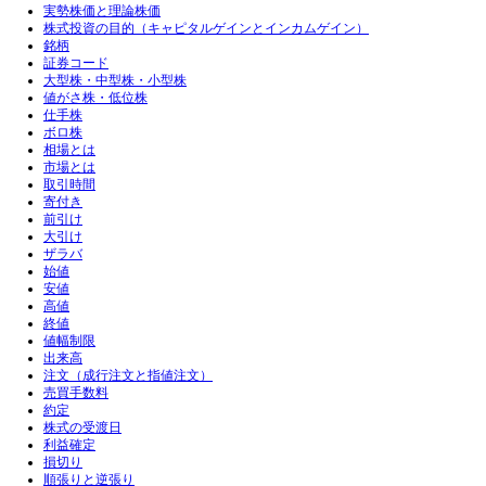
実勢株価と理論株価
株式投資の目的（キャピタルゲインとインカムゲイン）
銘柄
証券コード
大型株・中型株・小型株
値がさ株・低位株
仕手株
ボロ株
相場とは
市場とは
取引時間
寄付き
前引け
大引け
ザラバ
始値
安値
高値
終値
値幅制限
出来高
注文（成行注文と指値注文）
売買手数料
約定
株式の受渡日
利益確定
損切り
順張りと逆張り