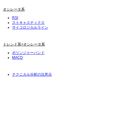
オシレータ系
RSI
ストキャスティクス
サイコロジカルライン
トレンド系+オシレータ系
ボリンジャーバンド
MACD
テクニカル分析の注意点