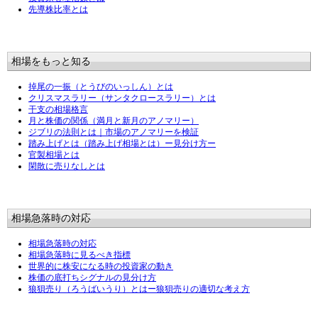
先導株比率とは
相場をもっと知る
掉尾の一振（とうびのいっしん）とは
クリスマスラリー（サンタクロースラリー）とは
干支の相場格言
月と株価の関係（満月と新月のアノマリー）
ジブリの法則とは｜市場のアノマリーを検証
踏み上げとは（踏み上げ相場とは）ー見分け方ー
官製相場とは
閑散に売りなしとは
相場急落時の対応
相場急落時の対応
相場急落時に見るべき指標
世界的に株安になる時の投資家の動き
株価の底打ちシグナルの見分け方
狼狽売り（ろうばいうり）とはー狼狽売りの適切な考え方