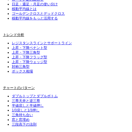
日足・週足・月足の使い分け
移動平均線とは
ゴールデンクロスとデッドクロス
移動平均線をもっと活用する
トレンド分析
レジスタンスラインとサポートライン
上昇・下降ペナント型
上昇・下降三角型
上昇・下降フラッグ型
上昇・下降ウェッジ型
対称三角型
ボックス相場
チャートのパターン
ダブルトップとダブルボトム
三尊天井と逆三尊
半値戻しと半値押し
1/3戻しと1/3押し
三角持ち合い
窓と窓埋め
三段高下の法則