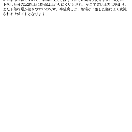
下落した分の1/2以上に株価は上がりにくいとされ、そこで買い圧力は弱まり、
また下落相場が続きやすいのです。半値戻しは、相場が下落した際によく意識
される上値メドとなります。