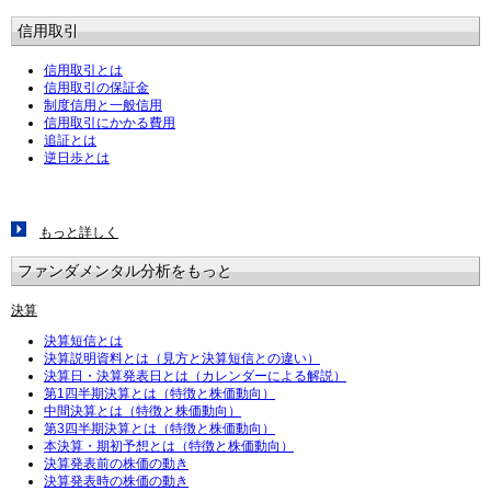
信用取引
信用取引とは
信用取引の保証金
制度信用と一般信用
信用取引にかかる費用
追証とは
逆日歩とは
もっと詳しく
ファンダメンタル分析をもっと
決算
決算短信とは
決算説明資料とは（見方と決算短信との違い）
決算日・決算発表日とは（カレンダーによる解説）
第1四半期決算とは（特徴と株価動向）
中間決算とは（特徴と株価動向）
第3四半期決算とは（特徴と株価動向）
本決算・期初予想とは（特徴と株価動向）
決算発表前の株価の動き
決算発表時の株価の動き