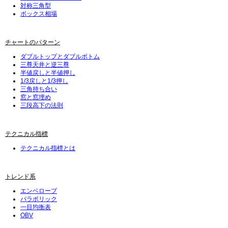
対称三角型
ボックス相場
チャートのパターン
ダブルトップとダブルボトム
三尊天井と逆三尊
半値戻しと半値押し
1/3戻しと1/3押し
三角持ち合い
窓と窓埋め
三段高下の法則
テクニカル指標
テクニカル指標とは
トレンド系
エンベロープ
パラボリック
一目均衡表
OBV