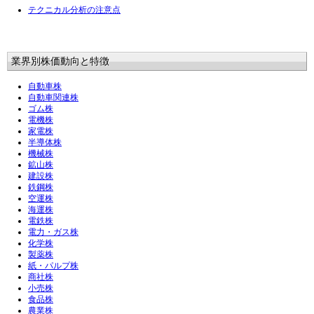
テクニカル分析の注意点
業界別株価動向と特徴
自動車株
自動車関連株
ゴム株
電機株
家電株
半導体株
機械株
鉱山株
建設株
鉄鋼株
空運株
海運株
電鉄株
電力・ガス株
化学株
製薬株
紙・パルプ株
商社株
小売株
食品株
農業株