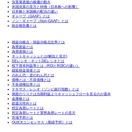
決算発表後の株価の動き
米国決算の見方と特徴（日本株への影響）
日本株と米国株の配当の違い
ギャープ（GAAP）とは
ノン・ギャープ（Non-GAAP）とは
統合報告書とは
損益分岐点・損益分岐点比率とは
為替差益とは
為替差損とは
ネットキャッシュとは(解説と見方)
DEレシオ・ネットDEレシオとは
投下資本利益率とは（ROIとROICの違い）
繰延税金資産とは
のれん代・逆のれん代とは
債権とは・不良債権とは
不良債権比率とは
テキサス・レシオ（ゾンビ銀行指数）とは
倒産のリスクは当期利益よりキャッシュフローを見るのが基本
金庫株とは
総還元性向とは
想定為替レートとは
想定為替レートと実勢為替レートの見方
市場予想とは
QUICKコンセンサス（業績予想）とは