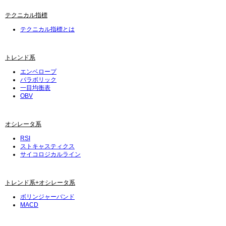
テクニカル指標
テクニカル指標とは
トレンド系
エンベロープ
パラボリック
一目均衡表
OBV
オシレータ系
RSI
ストキャスティクス
サイコロジカルライン
トレンド系+オシレータ系
ボリンジャーバンド
MACD