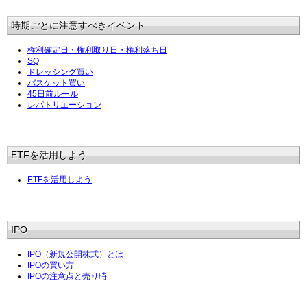
時期ごとに注意すべきイベント
権利確定日・権利取り日・権利落ち日
SQ
ドレッシング買い
バスケット買い
45日前ルール
レパトリエーション
ETFを活用しよう
ETFを活用しよう
IPO
IPO（新規公開株式）とは
IPOの買い方
IPOの注意点と売り時