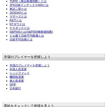
TOPIX（東証株価指数）とは
JPX日経インデックス400とは
東証二部とは
JASDAQとは
マザーズとは
REITとは
NYダウとは
ナスダックとは
S&P500とは(S&P500種株価指数)
ドル建て日経平均株価とは
日経平均先物とは
市場のプレイヤーを把握しよう
市場のプレイヤーを把握しよう
外国人投資家
ヘッジファンド
機関投資家
個人投資家
GPIF
日本銀行
需給をチェックして相場を見よう