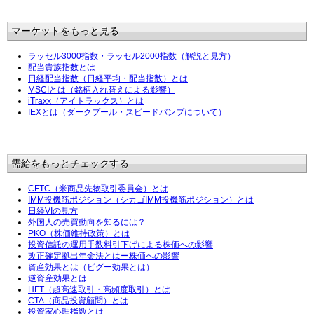
マーケットをもっと見る
ラッセル3000指数・ラッセル2000指数（解説と見方）
配当貴族指数とは
日経配当指数（日経平均・配当指数）とは
MSCIとは（銘柄入れ替えによる影響）
iTraxx（アイトラックス）とは
IEXとは（ダークプール・スピードバンプについて）
需給をもっとチェックする
CFTC（米商品先物取引委員会）とは
IMM投機筋ポジション（シカゴIMM投機筋ポジション）とは
日経VIの見方
外国人の売買動向を知るには？
PKO（株価維持政策）とは
投資信託の運用手数料引下げによる株価への影響
改正確定拠出年金法とはー株価への影響
資産効果とは（ピグー効果とは）
逆資産効果とは
HFT（超高速取引・高頻度取引）とは
CTA（商品投資顧問）とは
投資家心理指数とは