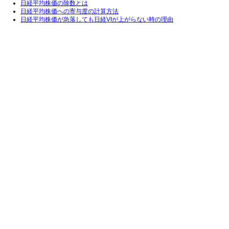
日経平均株価の除数とは
日経平均株価への寄与度の計算方法
日経平均株価が急落しても日経VIが上がらない時の理由