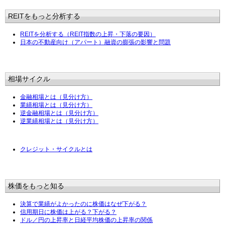
REITをもっと分析する
REITを分析する（REIT指数の上昇・下落の要因）
日本の不動産向け（アパート）融資の膨張の影響と問題
相場サイクル
金融相場とは（見分け方）
業績相場とは（見分け方）
逆金融相場とは（見分け方）
逆業績相場とは（見分け方）
クレジット・サイクルとは
株価をもっと知る
決算で業績がよかったのに株価はなぜ下がる？
信用期日に株価は上がる？下がる？
ドル／円の上昇率と日経平均株価の上昇率の関係