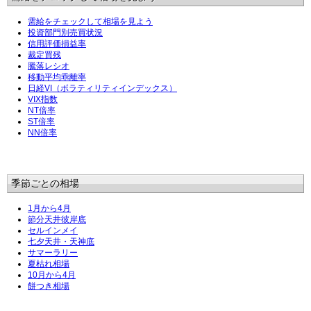
需給をチェックして相場を見よう
投資部門別売買状況
信用評価損益率
裁定買残
騰落レシオ
移動平均乖離率
日経VI（ボラティリティインデックス）
VIX指数
NT倍率
ST倍率
NN倍率
季節ごとの相場
1月から4月
節分天井彼岸底
セルインメイ
七夕天井・天神底
サマーラリー
夏枯れ相場
10月から4月
餅つき相場