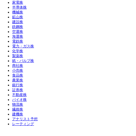
家電株
半導体株
機械株
鉱山株
建設株
鉄鋼株
空運株
海運株
電鉄株
電力・ガス株
化学株
製薬株
紙・パルプ株
商社株
小売株
食品株
農業株
銀行株
証券株
不動産株
バイオ株
物流株
繊維株
建機株
アナリスト予想
レーティング