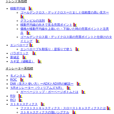
トレンド系指標
移動平均線
ゴールデンクロス・デッドクロスーだましと信頼度の高い見方ー
グランビルの法則
移動平均線の向きで見る売買ポイント
価格が移動平均線を上抜いた・下抜いた時の売買ポイントと注意
点
ゴールデンクロス前・デッドクロス前の売買ポイントと仕掛けのタ
イミング
エンベロープ
エンベロープを順張り・逆張りで使う
パラボリック
新値足
カギ足（値幅足）
オシレーター系指標
モメンタム
ROC
DMI（見方と使い方）ーADXとADXRの解説ー
％Rオシレーター（ウィリアムズ％R）
ガーベージトップ・ガーベージボトムとは
RSI
RCI
ストキャスティクス
ファストストキャスティクス・スローストキャスティクスとは
ストキャスティクスの強いシグナル