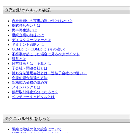
企業の動きをもっと確認
自社株買いの実際の買い付けはいつ？
株式持ち合いとは
民事再生法とは
継続企業の前提とは
ディスクロージャーとは
ドミナント戦略とは
OEMとは・ODMとは（その違い）
不祥事が起こった場合に見るべきポイント
経営とは
経営計画とは・予算とは
子会社・関連会社とは
持ち分法適用会社とは（連結子会社との違い）
企業の資金調達の方法
新株式の価格の決め方
メインバンクとは
銀行取引停止処分になると？
ベンチャーキャピタルとは
テクニカル分析をもっと
陽線と陰線の色の設定について