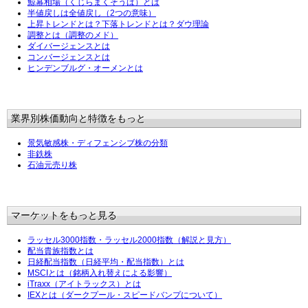
鯨幕相場（くじらまくそうば）とは
半値戻しは全値戻し（2つの意味）
上昇トレンドとは？下落トレンドとは？ダウ理論
調整とは（調整のメド）
ダイバージェンスとは
コンバージェンスとは
ヒンデンブルグ・オーメンとは
業界別株価動向と特徴をもっと
景気敏感株・ディフェンシブ株の分類
非鉄株
石油元売り株
マーケットをもっと見る
ラッセル3000指数・ラッセル2000指数（解説と見方）
配当貴族指数とは
日経配当指数（日経平均・配当指数）とは
MSCIとは（銘柄入れ替えによる影響）
iTraxx（アイトラックス）とは
IEXとは（ダークプール・スピードバンプについて）