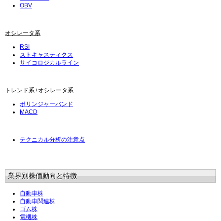
OBV
オシレータ系
RSI
ストキャスティクス
サイコロジカルライン
トレンド系+オシレータ系
ボリンジャーバンド
MACD
テクニカル分析の注意点
業界別株価動向と特徴
自動車株
自動車関連株
ゴム株
電機株