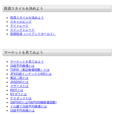
投資スタイルを決めよう
投資スタイルを決めよう
スキャルピング
デイトレード
スイングトレード
長期投資（バイアンドホールド）
マーケットを見てみよう
マーケットを見てみよう
日経平均株価とは
TOPIX（東証株価指数）とは
JPX日経インデックス400とは
東証二部とは
JASDAQとは
マザーズとは
REITとは
NYダウとは
ナスダックとは
S&P500とは(S&P500種株価指数)
ドル建て日経平均株価とは
日経平均先物とは