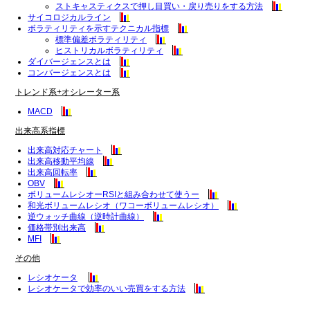
ストキャスティクスで押し目買い・戻り売りをする方法
サイコロジカルライン
ボラティリティを示すテクニカル指標
標準偏差ボラティリティ
ヒストリカルボラティリティ
ダイバージェンスとは
コンバージェンスとは
トレンド系+オシレーター系
MACD
出来高系指標
出来高対応チャート
出来高移動平均線
出来高回転率
OBV
ボリュームレシオーRSIと組み合わせて使うー
和光ボリュームレシオ（ワコーボリュームレシオ）
逆ウォッチ曲線（逆時計曲線）
価格帯別出来高
MFI
その他
レシオケータ
レシオケータで効率のいい売買をする方法