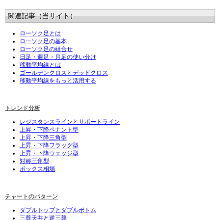
関連記事（当サイト）
ローソク足とは
ローソク足の基本
ローソク足の組合せ
日足・週足・月足の使い分け
移動平均線とは
ゴールデンクロスとデッドクロス
移動平均線をもっと活用する
トレンド分析
レジスタンスラインとサポートライン
上昇・下降ペナント型
上昇・下降三角型
上昇・下降フラッグ型
上昇・下降ウェッジ型
対称三角型
ボックス相場
チャートのパターン
ダブルトップとダブルボトム
三尊天井と逆三尊