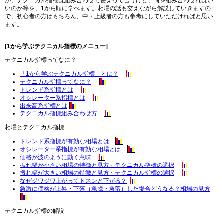
か、テクニカル指標は組み合わせて使えって言うけど、何を組み合わせればい
いのか等を、1から順に学べます。相場の話も交えながら解説していきますの
で、初心者の方はもちろん、中・上級者の方も参考にしていただければと思い
ます。
[1から学ぶテクニカル指標のメニュー]
テクニカル指標ってなに？
「1から学ぶテクニカル指標」とは？
テクニカル指標ってなに？
トレンド系指標とは
オシレーター系指標とは
出来高系指標とは
テクニカル指標組み合わせ方
相場とテクニカル指標
トレンド系指標が有効な相場とは
オシレーター系指標が有効な相場とは
価格が波のように動く意味
振れ幅が小さい相場の特徴と見方・テクニカル指標の選択
振れ幅が大きい相場の特徴と見方・テクニカル指標の選択
なぜジワジワ上がってドスンと下がる？
急激に価格が上昇・下落（急騰・急落）した場合どうなる？相場の見方
テクニカル指標の解説