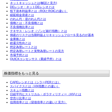
ネットキャッシュとは(解説と見方)
DEレシオ・ネットDEレシオとは
投下資本利益率とは（ROIとROICの違い）
繰延税金資産とは
のれん代・逆のれん代とは
債権とは・不良債権とは
不良債権比率とは
テキサス・レシオ（ゾンビ銀行指数）とは
倒産のリスクは当期利益よりキャッシュフローを見るのが基本
金庫株とは
総還元性向とは
想定為替レートとは
想定為替レートと実勢為替レートの見方
市場予想とは
QUICKコンセンサス（業績予想）とは
株価指標をもっと見る
CAPEレシオとは（シラーPERとは）
スパイクスとは（VIX指数との違い）
スキュー指数とは
日経平均ヒストリカル・ボラティリティー（HV)とは
空売り比率とは
信用倍率とは（貸借倍率との違いと見方）