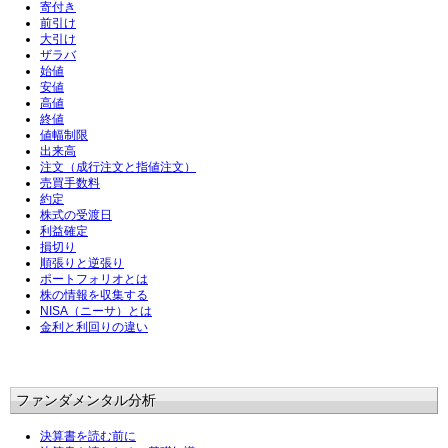
寄付き
前引け
大引け
ザラバ
始値
安値
高値
終値
値幅制限
出来高
注文（成行注文と指値注文）
売買手数料
約定
株式の受渡日
利益確定
損切り
順張りと逆張り
ポートフォリオとは
株の情報を収集する
NISA（ニーサ）とは
金利と利回りの違い
ファンダメンタル分析
決算書を読む前に