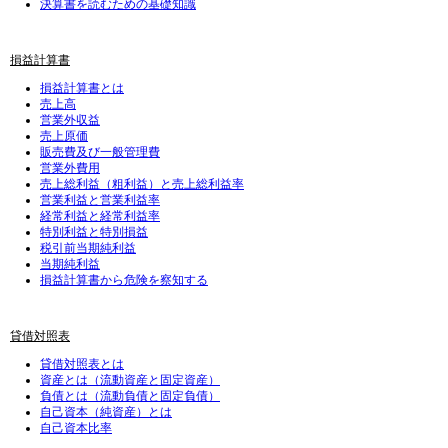
決算書を読むための基礎知識
損益計算書
損益計算書とは
売上高
営業外収益
売上原価
販売費及び一般管理費
営業外費用
売上総利益（粗利益）と売上総利益率
営業利益と営業利益率
経常利益と経常利益率
特別利益と特別損益
税引前当期純利益
当期純利益
損益計算書から危険を察知する
貸借対照表
貸借対照表とは
資産とは（流動資産と固定資産）
負債とは（流動負債と固定負債）
自己資本（純資産）とは
自己資本比率