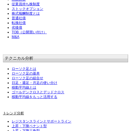
従業員持ち株制度
ストックオプション
株式報酬制度とは
普通社債
転換社債
劣後債
TOB（公開買い付け）
M&A
テクニカル分析
ローソク足とは
ローソク足の基本
ローソク足の組合せ
日足・週足・月足の使い分け
移動平均線とは
ゴールデンクロスとデッドクロス
移動平均線をもっと活用する
トレンド分析
レジスタンスラインとサポートライン
上昇・下降ペナント型
上昇・下降三角型