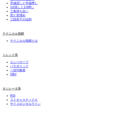
半値戻しと半値押し
1/3戻しと1/3押し
三角持ち合い
窓と窓埋め
三段高下の法則
テクニカル指標
テクニカル指標とは
トレンド系
エンベロープ
パラボリック
一目均衡表
OBV
オシレータ系
RSI
ストキャスティクス
サイコロジカルライン