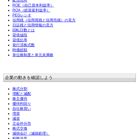
配当性向
ROE（自己資本利益率）
ROA（総資産利益率）
PEGレシオ
信用残（信用買残と信用売残）の見方
日証残と信用情報の見方
回転日数とは
貸借値段
貸借比率
発行済株式数
時価総額
単位株制度と単元未満株
企業の動きを確認しよう
株式分割
増配と減配
株主優待
優待利回り
自社株買い
増資
減資
立会外分売
株式交換
減損会計（減損処理）
粉飾決算