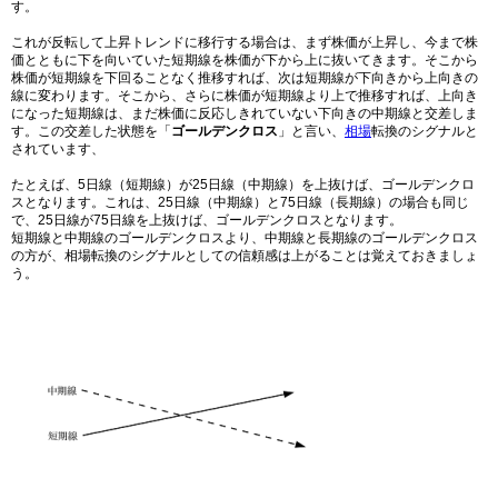
す。
これが反転して上昇トレンドに移行する場合は、まず株価が上昇し、今まで株
価とともに下を向いていた短期線を株価が下から上に抜いてきます。そこから
株価が短期線を下回ることなく推移すれば、次は短期線が下向きから上向きの
線に変わります。そこから、さらに株価が短期線より上で推移すれば、上向き
になった短期線は、まだ株価に反応しきれていない下向きの中期線と交差しま
す。この交差した状態を「
ゴールデンクロス
」と言い、
相場
転換のシグナルと
されています、
たとえば、5日線（短期線）が25日線（中期線）を上抜けば、ゴールデンクロ
スとなります。これは、25日線（中期線）と75日線（長期線）の場合も同じ
で、25日線が75日線を上抜けば、ゴールデンクロスとなります。
短期線と中期線のゴールデンクロスより、中期線と長期線のゴールデンクロス
の方が、相場転換のシグナルとしての信頼感は上がることは覚えておきましょ
う。