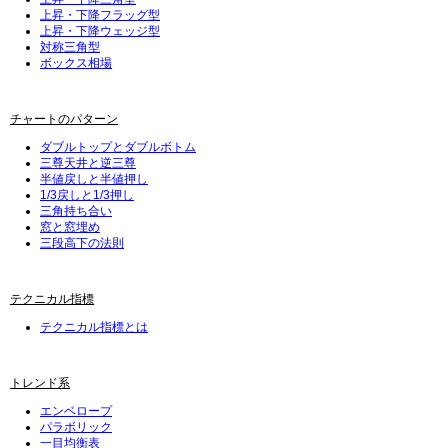
上昇・下降フラッグ型
上昇・下降ウェッジ型
対称三角型
ボックス相場
チャートのパターン
ダブルトップとダブルボトム
三尊天井と逆三尊
半値戻しと半値押し
1/3戻しと1/3押し
三角持ち合い
窓と窓埋め
三段高下の法則
テクニカル指標
テクニカル指標とは
トレンド系
エンベロープ
パラボリック
一目均衡表