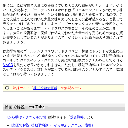
例えば、既に安値で大量に株を買えている大口の投資家がいたとします。そう
いった投資家は、ゴールデンクロスが出れば「ゴールデンクロスが出たから株
価が上がりそうだ。買うぞ」という投資家が増えることを知っているので、こ
こで安値で仕込んでおいた大量の株を売ってしまえば必ず儲かるな、と思って
売りをぶつけてきたりします。よって、ゴールデンクロスが売りの急所となっ
てしまうことがあります（デッドクロスの場合は、その逆のことが言えま
す）。大口の投資家は、安値で仕込んでおいた大量の株を売るための大きな買
い需要を欲していることがありますので、そういった思惑も頭の片隅に入れて
おきましょう。
移動平均線のゴールデンクロスやデッドクロスは、株価にトレンドが完全に出
た後で出現するので、相場転換のシグナルが出るのが遅いです。移動平均線の
ゴールデンクロスやデッドクロスより先に相場転換のシグナルを出してくれる
MACD
を見た方が良いかもしれません。ただし、移動平均線のゴールデンクロ
スやデッドクロスは、誰しもが知っている相場転換のシグナルですので、知識
としては必ず持っておきましょう。
：姉妹サイト「
株式投資大百科
」の解説ページ
動画で解説ーYouTubeー
→
1から学ぶテクニカル指標
（姉妹サイト「
投資戦略
」より）
[動画で解説] 移動平均線（1から学ぶテクニカル指標）