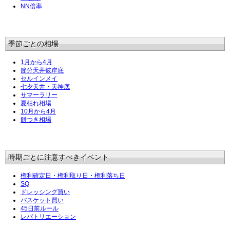
NN倍率
季節ごとの相場
1月から4月
節分天井彼岸底
セルインメイ
七夕天井・天神底
サマーラリー
夏枯れ相場
10月から4月
餅つき相場
時期ごとに注意すべきイベント
権利確定日・権利取り日・権利落ち日
SQ
ドレッシング買い
バスケット買い
45日前ルール
レパトリエーション