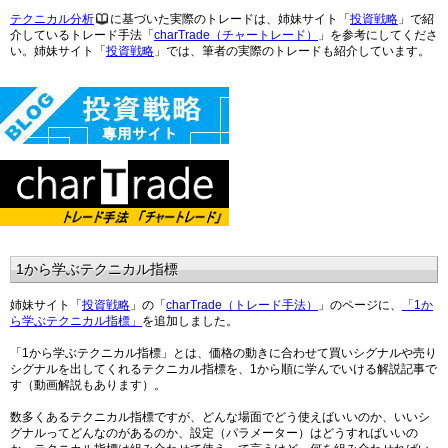
テクニカル分析
に基づいた実際のトレードは、姉妹サイト「
投資戦略
」で紹
介しているトレード手法「
charTrade（チャートレード）
」を参考にしてくださ
い。姉妹サイト「
投資戦略
」では、筆者の実際のトレードも紹介しています。
1から学ぶテクニカル指標
姉妹サイト「
投資戦略
」の「
charTrade（トレード手法）
」のページに、
「1か
ら学ぶテクニカル指標」
を追加しました。
「1から学ぶテクニカル指標」とは、価格の動きに合わせて買いシグナルや売り
シグナルを出してくれるテクニカル指標を、1から順に学んでいける解説記事で
す（動画解説もあります）。
数多くあるテクニカル指標ですが、どんな場面でどう使えばいいのか、いいシ
グナルってどんなのがあるのか、設定（パラメーター）はどうすればいいの