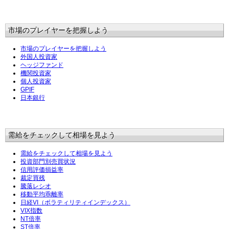
市場のプレイヤーを把握しよう
市場のプレイヤーを把握しよう
外国人投資家
ヘッジファンド
機関投資家
個人投資家
GPIF
日本銀行
需給をチェックして相場を見よう
需給をチェックして相場を見よう
投資部門別売買状況
信用評価損益率
裁定買残
騰落レシオ
移動平均乖離率
日経VI（ボラティリティインデックス）
VIX指数
NT倍率
ST倍率