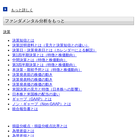
もっと詳しく
ファンダメンタル分析をもっと
決算
決算短信とは
決算説明資料とは（見方と決算短信との違い）
決算日・決算発表日とは（カレンダーによる解説）
第1四半期決算とは（特徴と株価動向）
中間決算とは（特徴と株価動向）
第3四半期決算とは（特徴と株価動向）
本決算・期初予想とは（特徴と株価動向）
決算発表前の株価の動き
決算発表時の株価の動き
決算発表後の株価の動き
米国決算の見方と特徴（日本株への影響）
日本株と米国株の配当の違い
ギャープ（GAAP）とは
ノン・ギャープ（Non-GAAP）とは
統合報告書とは
損益分岐点・損益分岐点比率とは
為替差益とは
為替差損とは