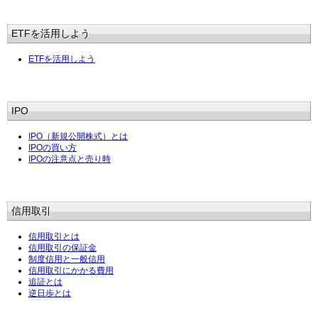
ETFを活用しよう
ETFを活用しよう
IPO
IPO（新規公開株式）とは
IPOの買い方
IPOの注意点と売り時
信用取引
信用取引とは
信用取引の保証金
制度信用と一般信用
信用取引にかかる費用
追証とは
逆日歩とは