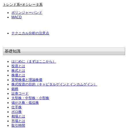
トレンド系+オシレータ系
ボリンジャーバンド
MACD
テクニカル分析の注意点
基礎知識
はじめに（まずはここから）
投資とは
株式とは
株価とは
実勢株価と理論株価
株式投資の目的（キャピタルゲインとインカムゲイン）
銘柄
証券コード
大型株・中型株・小型株
値がさ株・低位株
仕手株
ボロ株
相場とは
市場とは
取引時間