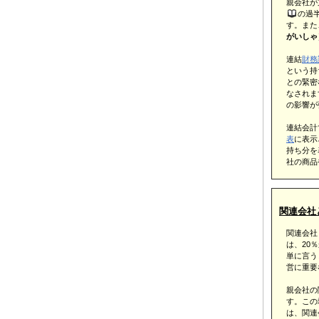
親会社が
の過
す。また
がいしゃ
連結
財務
という持
との緊密
なされま
の影響が
連結会計
表
に表示
持ち分を
社の商品
関連会社
関連会社（
は、20
単に言う
営に重要
親会社の
す。この
は、関連