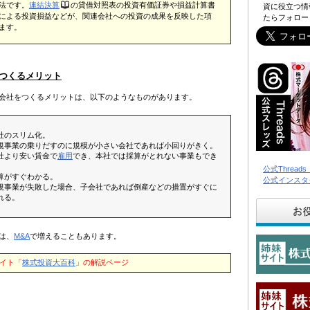
法です。
連結決算
の貸借対照表の投資有価証券や損益計算書
資に役立つ情
による投資損益などが、関連会社への投資の成果を反映した項
たらフォロー
ます。
つくるメリット
会社をつくるメリットは、以下のようなものがあります。
社のスリム化。
規事業の乗りだすのに規模が小さい会社であれば小回りがきく。
社より安い賃金で
雇用
でき、本社では採算がとれない事業もでき
。
公式Threa
算がすぐわかる。
公式インスタ
規事業が失敗した場合、子会社であれば倒産などの措置がすぐに
れる。
は、
M&A
で増えることもあります。
イト「
株式投資大百科
」の解説ページ