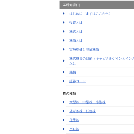
基礎知識(1)
はじめに（まずはここから）
投資とは
株式とは
株価とは
実勢株価と理論株価
株式投資の目的（キャピタルゲインとイン
ン）
銘柄
証券コード
株の種類
大型株・中型株・小型株
値がさ株・低位株
仕手株
ボロ株