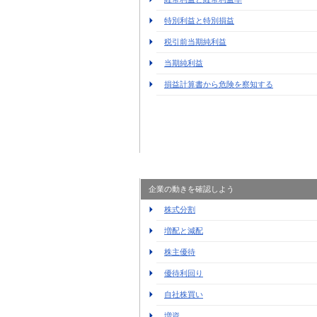
特別利益と特別損益
税引前当期純利益
当期純利益
損益計算書から危険を察知する
企業の動きを確認しよう
株式分割
増配と減配
株主優待
優待利回り
自社株買い
増資