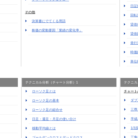
日証
その他
回転
決算書にでてくる用語
貸借
株価の変動要因「業績の変化率」
貸借
発行
時価
単位
テクニカル分析（チャート分析）1
テクニカ
ローソク足とは
チャート
ダブ
ローソク足の基本
三尊
ローソク足の組合せ
半値
日足・週足・月足の使い分け
1/3
移動平均線とは
三角
ゴールデンクロスとデッドクロス