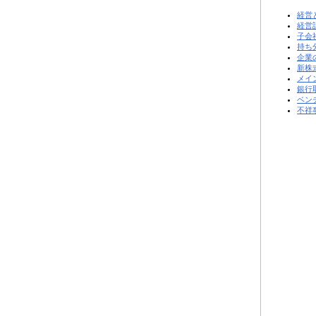
経営
経営
子会
持ち
企業
新株
メイ
銀行
ベン
不祥