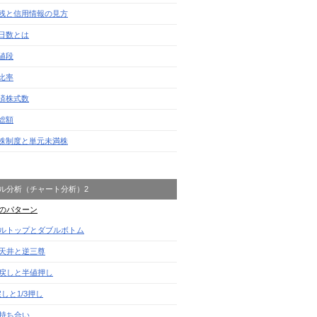
残と信用情報の見方
日数とは
値段
比率
済株式数
総額
株制度と単元未満株
ル分析（チャート分析）2
のパターン
ルトップとダブルボトム
天井と逆三尊
戻しと半値押し
戻しと1/3押し
持ち合い