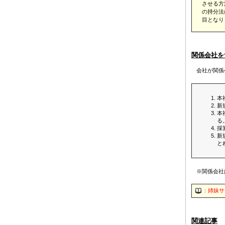
させる方
の持分法
目となり
関係会社を
会社が関係
本
新
本
る
採
新
と
※関係会社
：姉妹サ
関連記事