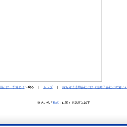
画とは・予算とは
へ戻る ｜
トップ
｜
持ち分法適用会社とは（連結子会社との違い
※その他「
株式
」に関する記事は以下