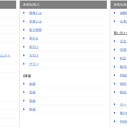
基礎知識(2)
基礎知識(
相場とは
値幅
市場とは
出来
取引時間
買い方と
寄付き
注文
前引け
売買
カムゲイ
大引け
約定
ザラバ
株式
利益
4本値
始値
損切
安値
順張
高値
ポー
終値
株の
NI