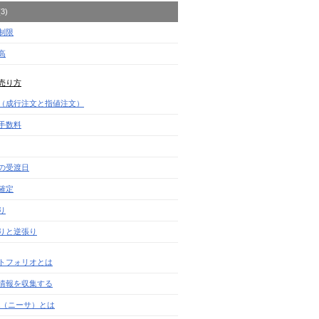
3)
制限
高
売り方
（成行注文と指値注文）
手数料
の受渡日
確定
り
りと逆張り
トフォリオとは
情報を収集する
SA（ニーサ）とは