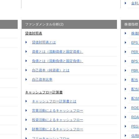
金利
ファンダメンタル分析(2)
株価指標
貸借対照表
株価
貸借対照表とは
EP
資産とは（流動資産と固定資産）
PE
負債とは（流動負債と固定負債）
BP
自己資本（純資産）とは
PB
自己資本比率
配当
配当
キャッシュフロー計算書
配当
キャッシュフロー計算書とは
RO
営業活動によるキャッシュフロー
RO
投資活動によるキャッシュフロー
PE
財務活動によるキャッシュフロー
信用
フリーキャッシュフロー