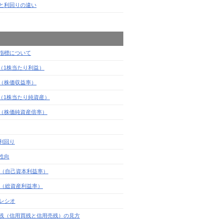
と利回りの違い
指標について
S（1株当たり利益）
R（株価収益率）
S（1株当たり純資産）
R（株価純資産倍率）
利回り
性向
E（自己資本利益率）
A（総資産利益率）
Gレシオ
残（信用買残と信用売残）の見方