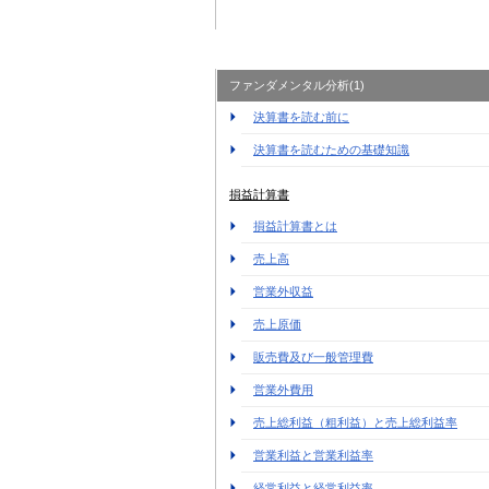
ファンダメンタル分析(1)
決算書を読む前に
決算書を読むための基礎知識
損益計算書
損益計算書とは
売上高
営業外収益
売上原価
販売費及び一般管理費
営業外費用
売上総利益（粗利益）と売上総利益率
営業利益と営業利益率
経常利益と経常利益率