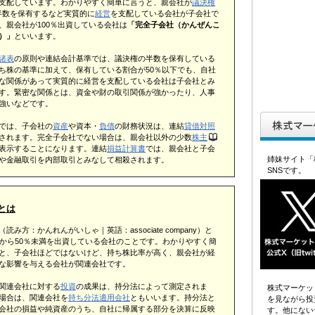
支配しています。わかりやすく簡単に言うと、親会社が
議決権
半数を保有するなど実質的に
経営
を支配している会社が子会社で
、親会社が100％出資している会社は
「完全子会社（かんぜんこ
）」
といいます。
諸表
の原則や連結会計基準では、議決権の半数を保有している
ち株の基準に加えて、保有している割合が50％以下でも、自社
な関係があって実質的に経営を支配している会社は子会社とみ
す。緊密な関係とは、資金や財の取引関係が強かったり、人事
強いなどです。
では、子会社の
資産
や資本・
負債
の財務状況は、連結
貸借対照
されます。完全子会社でない場合は、親会社以外の少数
株主
表示することになります。連結
損益計算書
では、親会社と子会
姉妹サイト「
や金融取引を内部取引とみなして相殺されます。
SNSです。
とは
読み方：かんれんがいしゃ｜英語：associate company）と
％から50％未満を出資している会社のことです。わかりやすく簡
と、子会社ほどではないけど、持ち株比率が高く、親会社が経
な影響を与える会社が関連会社です。
関連会社に対する
投資
の成果は、持分法によって測定されま
株式マーケッ
場合は、関連会社を
持ち分法適用会社
ともいいます。持分法と
を見ながら投
会社の損益や純資産のうち、自社に帰属する部分を決算に反映
す。他にない