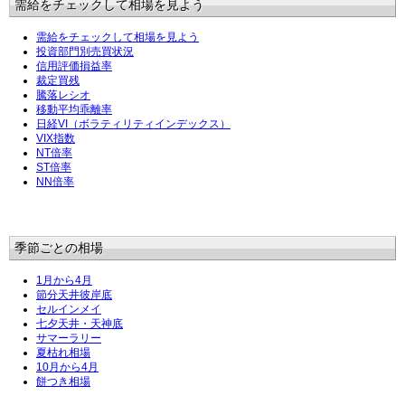
需給をチェックして相場を見よう
需給をチェックして相場を見よう
投資部門別売買状況
信用評価損益率
裁定買残
騰落レシオ
移動平均乖離率
日経VI（ボラティリティインデックス）
VIX指数
NT倍率
ST倍率
NN倍率
季節ごとの相場
1月から4月
節分天井彼岸底
セルインメイ
七夕天井・天神底
サマーラリー
夏枯れ相場
10月から4月
餅つき相場