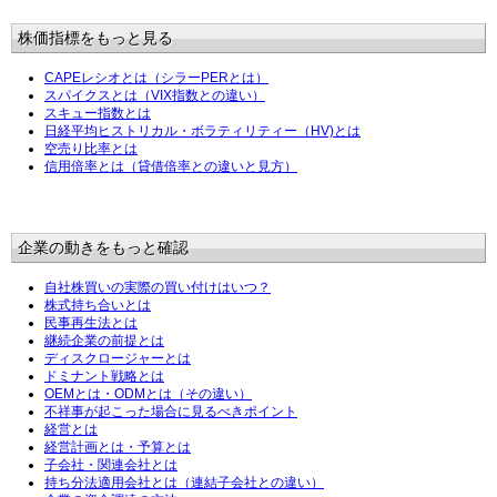
株価指標をもっと見る
CAPEレシオとは（シラーPERとは）
スパイクスとは（VIX指数との違い）
スキュー指数とは
日経平均ヒストリカル・ボラティリティー（HV)とは
空売り比率とは
信用倍率とは（貸借倍率との違いと見方）
企業の動きをもっと確認
自社株買いの実際の買い付けはいつ？
株式持ち合いとは
民事再生法とは
継続企業の前提とは
ディスクロージャーとは
ドミナント戦略とは
OEMとは・ODMとは（その違い）
不祥事が起こった場合に見るべきポイント
経営とは
経営計画とは・予算とは
子会社・関連会社とは
持ち分法適用会社とは（連結子会社との違い）