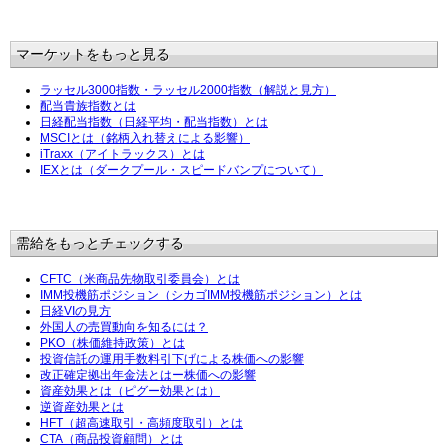
マーケットをもっと見る
ラッセル3000指数・ラッセル2000指数（解説と見方）
配当貴族指数とは
日経配当指数（日経平均・配当指数）とは
MSCIとは（銘柄入れ替えによる影響）
iTraxx（アイトラックス）とは
IEXとは（ダークプール・スピードバンプについて）
需給をもっとチェックする
CFTC（米商品先物取引委員会）とは
IMM投機筋ポジション（シカゴIMM投機筋ポジション）とは
日経VIの見方
外国人の売買動向を知るには？
PKO（株価維持政策）とは
投資信託の運用手数料引下げによる株価への影響
改正確定拠出年金法とはー株価への影響
資産効果とは（ピグー効果とは）
逆資産効果とは
HFT（超高速取引・高頻度取引）とは
CTA（商品投資顧問）とは