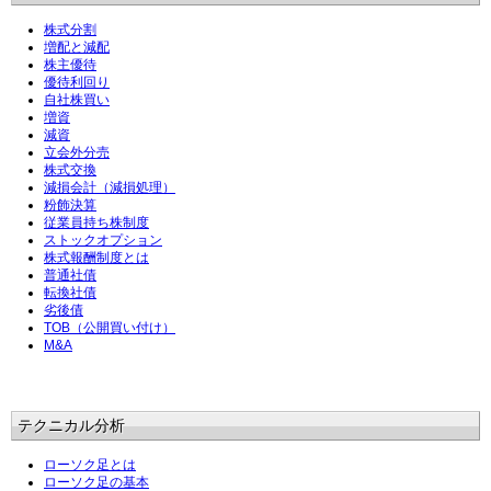
株式分割
増配と減配
株主優待
優待利回り
自社株買い
増資
減資
立会外分売
株式交換
減損会計（減損処理）
粉飾決算
従業員持ち株制度
ストックオプション
株式報酬制度とは
普通社債
転換社債
劣後債
TOB（公開買い付け）
M&A
テクニカル分析
ローソク足とは
ローソク足の基本