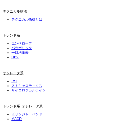
テクニカル指標
テクニカル指標とは
トレンド系
エンベロープ
パラボリック
一目均衡表
OBV
オシレータ系
RSI
ストキャスティクス
サイコロジカルライン
トレンド系+オシレータ系
ボリンジャーバンド
MACD