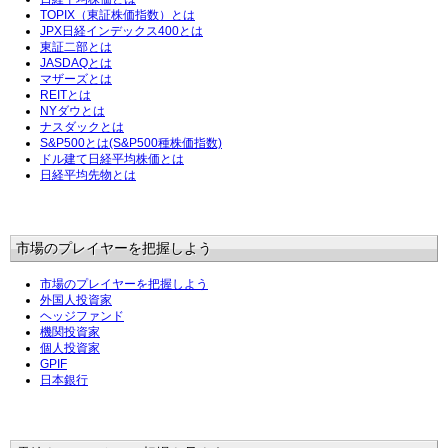
TOPIX（東証株価指数）とは
JPX日経インデックス400とは
東証二部とは
JASDAQとは
マザーズとは
REITとは
NYダウとは
ナスダックとは
S&P500とは(S&P500種株価指数)
ドル建て日経平均株価とは
日経平均先物とは
市場のプレイヤーを把握しよう
市場のプレイヤーを把握しよう
外国人投資家
ヘッジファンド
機関投資家
個人投資家
GPIF
日本銀行