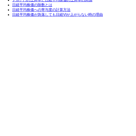
ドル／円の上昇率と日経平均株価の上昇率の関係
日経平均株価の除数とは
日経平均株価への寄与度の計算方法
日経平均株価が急落しても日経VIが上がらない時の理由