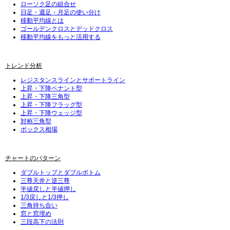
ローソク足の組合せ
日足・週足・月足の使い分け
移動平均線とは
ゴールデンクロスとデッドクロス
移動平均線をもっと活用する
トレンド分析
レジスタンスラインとサポートライン
上昇・下降ペナント型
上昇・下降三角型
上昇・下降フラッグ型
上昇・下降ウェッジ型
対称三角型
ボックス相場
チャートのパターン
ダブルトップとダブルボトム
三尊天井と逆三尊
半値戻しと半値押し
1/3戻しと1/3押し
三角持ち合い
窓と窓埋め
三段高下の法則