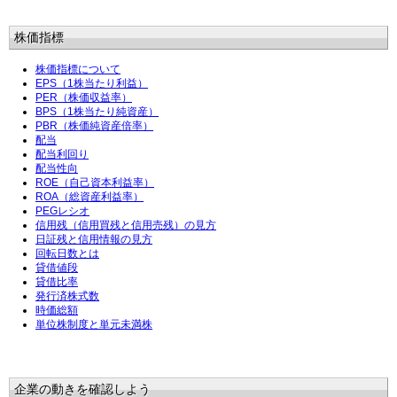
株価指標
株価指標について
EPS（1株当たり利益）
PER（株価収益率）
BPS（1株当たり純資産）
PBR（株価純資産倍率）
配当
配当利回り
配当性向
ROE（自己資本利益率）
ROA（総資産利益率）
PEGレシオ
信用残（信用買残と信用売残）の見方
日証残と信用情報の見方
回転日数とは
貸借値段
貸借比率
発行済株式数
時価総額
単位株制度と単元未満株
企業の動きを確認しよう