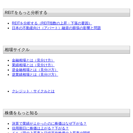
REITをもっと分析する
REITを分析する（REIT指数の上昇・下落の要因）
日本の不動産向け（アパート）融資の膨張の影響と問題
相場サイクル
金融相場とは（見分け方）
業績相場とは（見分け方）
逆金融相場とは（見分け方）
逆業績相場とは（見分け方）
クレジット・サイクルとは
株価をもっと知る
決算で業績がよかったのに株価はなぜ下がる？
信用期日に株価は上がる？下がる？