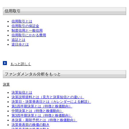
信用取引
信用取引とは
信用取引の保証金
制度信用と一般信用
信用取引にかかる費用
追証とは
逆日歩とは
もっと詳しく
ファンダメンタル分析をもっと
決算
決算短信とは
決算説明資料とは（見方と決算短信との違い）
決算日・決算発表日とは（カレンダーによる解説）
第1四半期決算とは（特徴と株価動向）
中間決算とは（特徴と株価動向）
第3四半期決算とは（特徴と株価動向）
本決算・期初予想とは（特徴と株価動向）
決算発表前の株価の動き