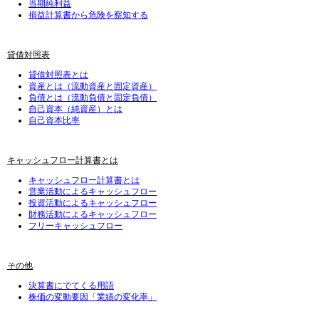
当期純利益
損益計算書から危険を察知する
貸借対照表
貸借対照表とは
資産とは（流動資産と固定資産）
負債とは（流動負債と固定負債）
自己資本（純資産）とは
自己資本比率
キャッシュフロー計算書とは
キャッシュフロー計算書とは
営業活動によるキャッシュフロー
投資活動によるキャッシュフロー
財務活動によるキャッシュフロー
フリーキャッシュフロー
その他
決算書にでてくる用語
株価の変動要因「業績の変化率」