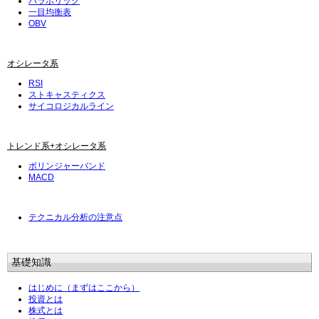
パラボリック
一目均衡表
OBV
オシレータ系
RSI
ストキャスティクス
サイコロジカルライン
トレンド系+オシレータ系
ボリンジャーバンド
MACD
テクニカル分析の注意点
基礎知識
はじめに（まずはここから）
投資とは
株式とは