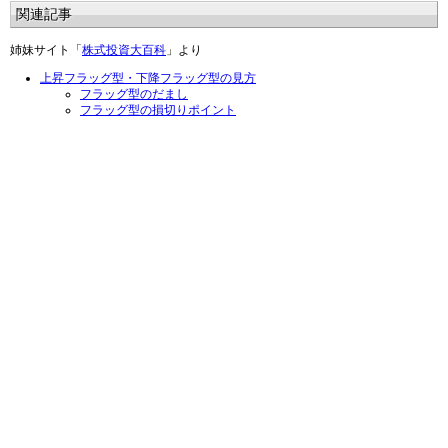
関連記事
姉妹サイト「
株式投資大百科
」より
上昇フラッグ型・下降フラッグ型の見方
フラッグ型のだまし
フラッグ型の損切りポイント