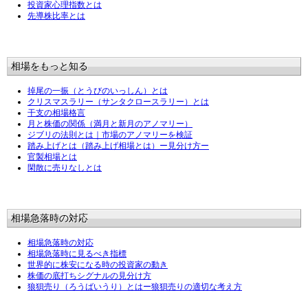
投資家心理指数とは
先導株比率とは
相場をもっと知る
掉尾の一振（とうびのいっしん）とは
クリスマスラリー（サンタクロースラリー）とは
干支の相場格言
月と株価の関係（満月と新月のアノマリー）
ジブリの法則とは｜市場のアノマリーを検証
踏み上げとは（踏み上げ相場とは）ー見分け方ー
官製相場とは
閑散に売りなしとは
相場急落時の対応
相場急落時の対応
相場急落時に見るべき指標
世界的に株安になる時の投資家の動き
株価の底打ちシグナルの見分け方
狼狽売り（ろうばいうり）とはー狼狽売りの適切な考え方