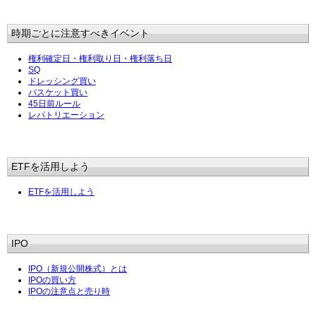
時期ごとに注意すべきイベント
権利確定日・権利取り日・権利落ち日
SQ
ドレッシング買い
バスケット買い
45日前ルール
レパトリエーション
ETFを活用しよう
ETFを活用しよう
IPO
IPO（新規公開株式）とは
IPOの買い方
IPOの注意点と売り時