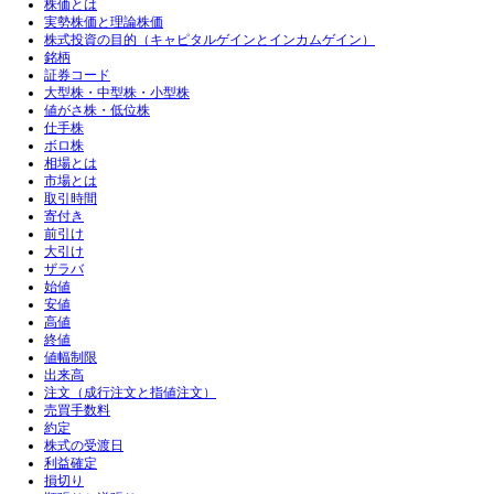
株価とは
実勢株価と理論株価
株式投資の目的（キャピタルゲインとインカムゲイン）
銘柄
証券コード
大型株・中型株・小型株
値がさ株・低位株
仕手株
ボロ株
相場とは
市場とは
取引時間
寄付き
前引け
大引け
ザラバ
始値
安値
高値
終値
値幅制限
出来高
注文（成行注文と指値注文）
売買手数料
約定
株式の受渡日
利益確定
損切り