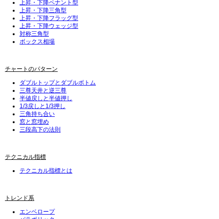
上昇・下降ペナント型
上昇・下降三角型
上昇・下降フラッグ型
上昇・下降ウェッジ型
対称三角型
ボックス相場
チャートのパターン
ダブルトップとダブルボトム
三尊天井と逆三尊
半値戻しと半値押し
1/3戻しと1/3押し
三角持ち合い
窓と窓埋め
三段高下の法則
テクニカル指標
テクニカル指標とは
トレンド系
エンベロープ