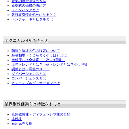
企業の資金調達の方法
新株式の価格の決め方
メインバンクとは
銀行取引停止処分になると？
ベンチャーキャピタルとは
テクニカル分析をもっと
陽線と陰線の色の設定について
鯨幕相場（くじらまくそうば）とは
半値戻しは全値戻し（2つの意味）
上昇トレンドとは？下落トレンドとは？ダウ理論
調整とは（調整のメド）
ダイバージェンスとは
コンバージェンスとは
ヒンデンブルグ・オーメンとは
業界別株価動向と特徴をもっと
景気敏感株・ディフェンシブ株の分類
非鉄株
石油元売り株