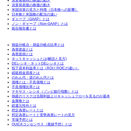
決算発表時の株価の動き
決算発表後の株価の動き
米国決算の見方と特徴（日本株への影響）
日本株と米国株の配当の違い
ギャープ（GAAP）とは
ノン・ギャープ（Non-GAAP）とは
統合報告書とは
損益分岐点・損益分岐点比率とは
為替差益とは
為替差損とは
ネットキャッシュとは(解説と見方)
DEレシオ・ネットDEレシオとは
投下資本利益率とは（ROIとROICの違い）
繰延税金資産とは
のれん代・逆のれん代とは
債権とは・不良債権とは
不良債権比率とは
テキサス・レシオ（ゾンビ銀行指数）とは
倒産のリスクは当期利益よりキャッシュフローを見るのが基本
金庫株とは
総還元性向とは
想定為替レートとは
想定為替レートと実勢為替レートの見方
市場予想とは
QUICKコンセンサス（業績予想）とは