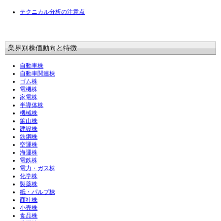
テクニカル分析の注意点
業界別株価動向と特徴
自動車株
自動車関連株
ゴム株
電機株
家電株
半導体株
機械株
鉱山株
建設株
鉄鋼株
空運株
海運株
電鉄株
電力・ガス株
化学株
製薬株
紙・パルプ株
商社株
小売株
食品株