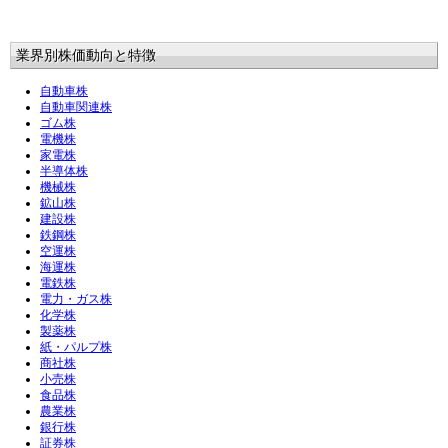
業界別株価動向と特徴
自動車株
自動車関連株
ゴム株
電機株
家電株
半導体株
機械株
鉱山株
建設株
鉄鋼株
空運株
海運株
電鉄株
電力・ガス株
化学株
製薬株
紙・パルプ株
商社株
小売株
食品株
農業株
銀行株
証券株