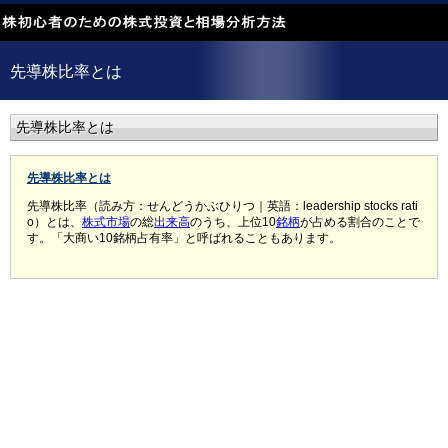
先導株比率とは
先導株比率とは
先導株比率とは
先導株比率（読み方：せんどうかぶひりつ｜英語：leadership stocks rati
o）とは、
株式
市場
の総
出来高
のうち、上位10
銘柄
が占める割合のことで
す。「大商い10銘柄占有率」と呼ばれることもあります。