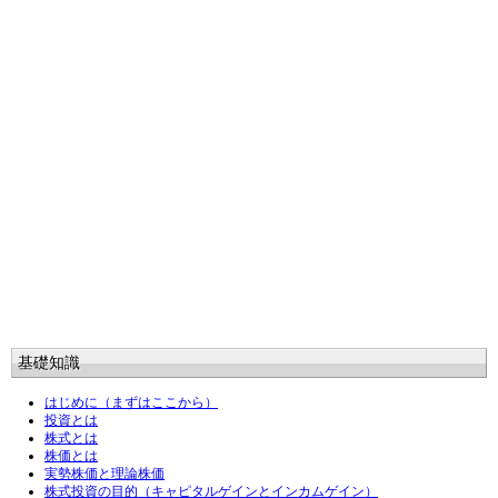
基礎知識
はじめに（まずはここから）
投資とは
株式とは
株価とは
実勢株価と理論株価
株式投資の目的（キャピタルゲインとインカムゲイン）