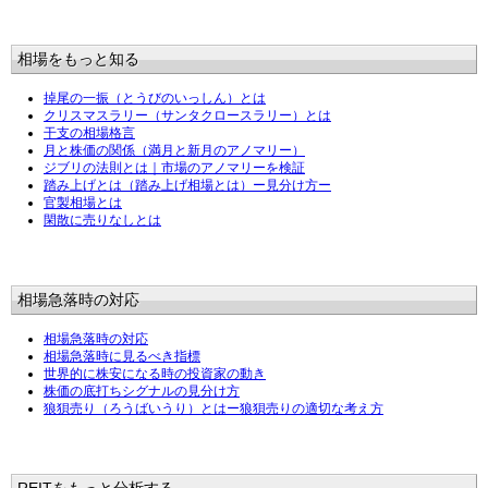
相場をもっと知る
掉尾の一振（とうびのいっしん）とは
クリスマスラリー（サンタクロースラリー）とは
干支の相場格言
月と株価の関係（満月と新月のアノマリー）
ジブリの法則とは｜市場のアノマリーを検証
踏み上げとは（踏み上げ相場とは）ー見分け方ー
官製相場とは
閑散に売りなしとは
相場急落時の対応
相場急落時の対応
相場急落時に見るべき指標
世界的に株安になる時の投資家の動き
株価の底打ちシグナルの見分け方
狼狽売り（ろうばいうり）とはー狼狽売りの適切な考え方