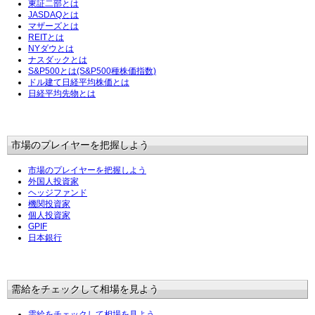
東証二部とは
JASDAQとは
マザーズとは
REITとは
NYダウとは
ナスダックとは
S&P500とは(S&P500種株価指数)
ドル建て日経平均株価とは
日経平均先物とは
市場のプレイヤーを把握しよう
市場のプレイヤーを把握しよう
外国人投資家
ヘッジファンド
機関投資家
個人投資家
GPIF
日本銀行
需給をチェックして相場を見よう
需給をチェックして相場を見よう