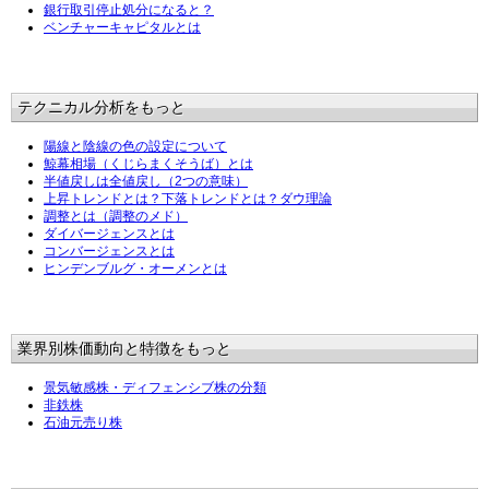
銀行取引停止処分になると？
ベンチャーキャピタルとは
テクニカル分析をもっと
陽線と陰線の色の設定について
鯨幕相場（くじらまくそうば）とは
半値戻しは全値戻し（2つの意味）
上昇トレンドとは？下落トレンドとは？ダウ理論
調整とは（調整のメド）
ダイバージェンスとは
コンバージェンスとは
ヒンデンブルグ・オーメンとは
業界別株価動向と特徴をもっと
景気敏感株・ディフェンシブ株の分類
非鉄株
石油元売り株