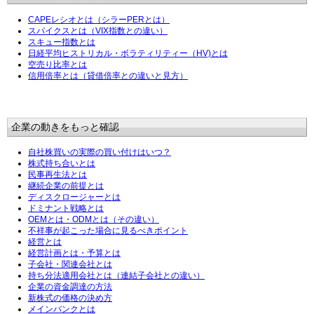
CAPEレシオとは（シラーPERとは）
スパイクスとは（VIX指数との違い）
スキュー指数とは
日経平均ヒストリカル・ボラティリティー（HV)とは
空売り比率とは
信用倍率とは（貸借倍率との違いと見方）
企業の動きをもっと確認
自社株買いの実際の買い付けはいつ？
株式持ち合いとは
民事再生法とは
継続企業の前提とは
ディスクロージャーとは
ドミナント戦略とは
OEMとは・ODMとは（その違い）
不祥事が起こった場合に見るべきポイント
経営とは
経営計画とは・予算とは
子会社・関連会社とは
持ち分法適用会社とは（連結子会社との違い）
企業の資金調達の方法
新株式の価格の決め方
メインバンクとは