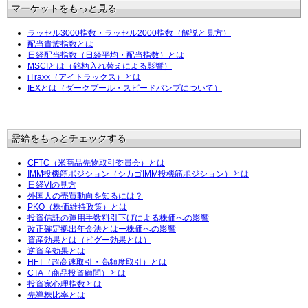
マーケットをもっと見る
ラッセル3000指数・ラッセル2000指数（解説と見方）
配当貴族指数とは
日経配当指数（日経平均・配当指数）とは
MSCIとは（銘柄入れ替えによる影響）
iTraxx（アイトラックス）とは
IEXとは（ダークプール・スピードバンプについて）
需給をもっとチェックする
CFTC（米商品先物取引委員会）とは
IMM投機筋ポジション（シカゴIMM投機筋ポジション）とは
日経VIの見方
外国人の売買動向を知るには？
PKO（株価維持政策）とは
投資信託の運用手数料引下げによる株価への影響
改正確定拠出年金法とはー株価への影響
資産効果とは（ピグー効果とは）
逆資産効果とは
HFT（超高速取引・高頻度取引）とは
CTA（商品投資顧問）とは
投資家心理指数とは
先導株比率とは