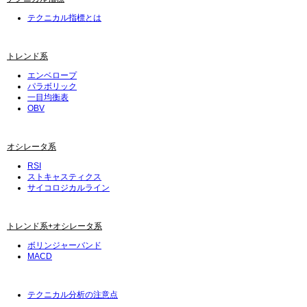
テクニカル指標とは
トレンド系
エンベロープ
パラボリック
一目均衡表
OBV
オシレータ系
RSI
ストキャスティクス
サイコロジカルライン
トレンド系+オシレータ系
ボリンジャーバンド
MACD
テクニカル分析の注意点