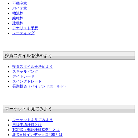
不動産株
バイオ株
物流株
繊維株
建機株
アナリスト予想
レーティング
投資スタイルを決めよう
投資スタイルを決めよう
スキャルピング
デイトレード
スイングトレード
長期投資（バイアンドホールド）
マーケットを見てみよう
マーケットを見てみよう
日経平均株価とは
TOPIX（東証株価指数）とは
JPX日経インデックス400とは