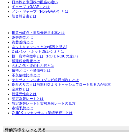
日本株と米国株の配当の違い
ギャープ（GAAP）とは
ノン・ギャープ（Non-GAAP）とは
統合報告書とは
損益分岐点・損益分岐点比率とは
為替差益とは
為替差損とは
ネットキャッシュとは(解説と見方)
DEレシオ・ネットDEレシオとは
投下資本利益率とは（ROIとROICの違い）
繰延税金資産とは
のれん代・逆のれん代とは
債権とは・不良債権とは
不良債権比率とは
テキサス・レシオ（ゾンビ銀行指数）とは
倒産のリスクは当期利益よりキャッシュフローを見るのが基本
金庫株とは
総還元性向とは
想定為替レートとは
想定為替レートと実勢為替レートの見方
市場予想とは
QUICKコンセンサス（業績予想）とは
株価指標をもっと見る