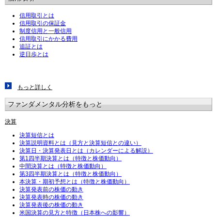
信用取引とは
信用取引の保証金
制度信用と一般信用
信用取引にかかる費用
追証とは
逆日歩とは
もっと詳しく
ファンダメンタル分析をもっと
決算
決算短信とは
決算説明資料とは（見方と決算短信との違い）
決算日・決算発表日とは（カレンダーによる解説）
第1四半期決算とは（特徴と株価動向）
中間決算とは（特徴と株価動向）
第3四半期決算とは（特徴と株価動向）
本決算・期初予想とは（特徴と株価動向）
決算発表前の株価の動き
決算発表時の株価の動き
決算発表後の株価の動き
米国決算の見方と特徴（日本株への影響）