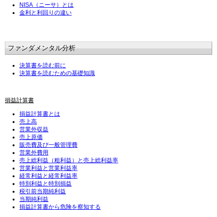
NISA（ニーサ）とは
金利と利回りの違い
ファンダメンタル分析
決算書を読む前に
決算書を読むための基礎知識
損益計算書
損益計算書とは
売上高
営業外収益
売上原価
販売費及び一般管理費
営業外費用
売上総利益（粗利益）と売上総利益率
営業利益と営業利益率
経常利益と経常利益率
特別利益と特別損益
税引前当期純利益
当期純利益
損益計算書から危険を察知する