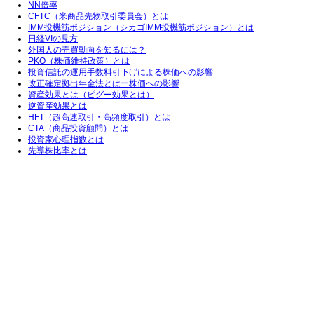
NN倍率
CFTC（米商品先物取引委員会）とは
IMM投機筋ポジション（シカゴIMM投機筋ポジション）とは
日経VIの見方
外国人の売買動向を知るには？
PKO（株価維持政策）とは
投資信託の運用手数料引下げによる株価への影響
改正確定拠出年金法とはー株価への影響
資産効果とは（ピグー効果とは）
逆資産効果とは
HFT（超高速取引・高頻度取引）とは
CTA（商品投資顧問）とは
投資家心理指数とは
先導株比率とは