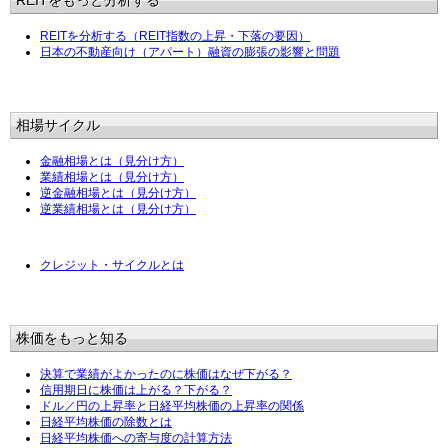
REITをもっと分析する
REITを分析する（REIT指数の上昇・下落の要因）
日本の不動産向け（アパート）融資の膨張の影響と問題
相場サイクル
金融相場とは（見分け方）
業績相場とは（見分け方）
逆金融相場とは（見分け方）
逆業績相場とは（見分け方）
クレジット・サイクルとは
株価をもっと知る
決算で業績がよかったのに株価はなぜ下がる？
信用期日に株価は上がる？下がる？
ドル／円の上昇率と日経平均株価の上昇率の関係
日経平均株価の除数とは
日経平均株価への寄与度の計算方法