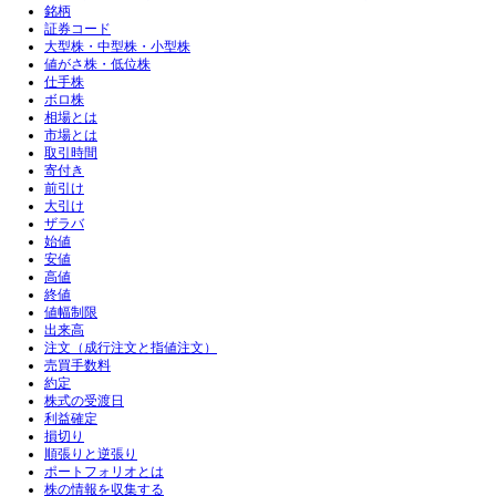
銘柄
証券コード
大型株・中型株・小型株
値がさ株・低位株
仕手株
ボロ株
相場とは
市場とは
取引時間
寄付き
前引け
大引け
ザラバ
始値
安値
高値
終値
値幅制限
出来高
注文（成行注文と指値注文）
売買手数料
約定
株式の受渡日
利益確定
損切り
順張りと逆張り
ポートフォリオとは
株の情報を収集する