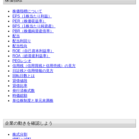
株価指標
株価指標について
EPS（1株当たり利益）
PER（株価収益率）
BPS（1株当たり純資産）
PBR（株価純資産倍率）
配当
配当利回り
配当性向
ROE（自己資本利益率）
ROA（総資産利益率）
PEGレシオ
信用残（信用買残と信用売残）の見方
日証残と信用情報の見方
回転日数とは
貸借値段
貸借比率
発行済株式数
時価総額
単位株制度と単元未満株
企業の動きを確認しよう
株式分割