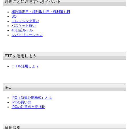
時期ごとに注意すべきイベント
権利確定日・権利取り日・権利落ち日
SQ
ドレッシング買い
バスケット買い
45日前ルール
レパトリエーション
ETFを活用しよう
ETFを活用しよう
IPO
IPO（新規公開株式）とは
IPOの買い方
IPOの注意点と売り時
信用取引