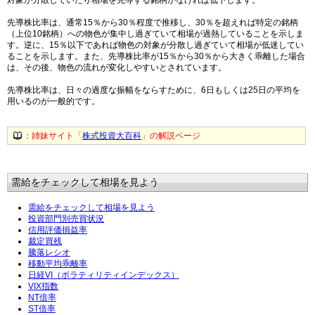
対象が分散していたり相場を先導する銘柄がなければ低下します。
先導株比率は、通常15％から30％程度で推移し、30％を超えれば特定の銘柄
（上位10銘柄）への物色が集中し過ぎていて相場が過熱していることを示しま
す。逆に、15％以下であれば物色の対象が分散し過ぎていて相場が低迷してい
ることを示します。また、先導株比率が15％から30％から大きく乖離した場合
は、その後、物色の流れが変化しやすいとされています。
先導株比率は、日々の過度な振幅をならすために、6日もしくは25日の平均を
用いるのが一般的です。
：姉妹サイト「
株式投資大百科
」の解説ページ
需給をチェックして相場を見よう
需給をチェックして相場を見よう
投資部門別売買状況
信用評価損益率
裁定買残
騰落レシオ
移動平均乖離率
日経VI（ボラティリティインデックス）
VIX指数
NT倍率
ST倍率