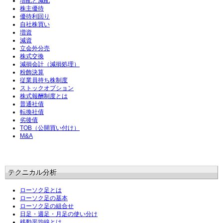
増配と減配
株主優待
優待利回り
自社株買い
増資
減資
立会外分売
株式交換
減損会計（減損処理）
粉飾決算
従業員持ち株制度
ストックオプション
株式報酬制度とは
普通社債
転換社債
劣後債
TOB（公開買い付け）
M&A
テクニカル分析
ローソク足とは
ローソク足の基本
ローソク足の組合せ
日足・週足・月足の使い分け
移動平均線とは