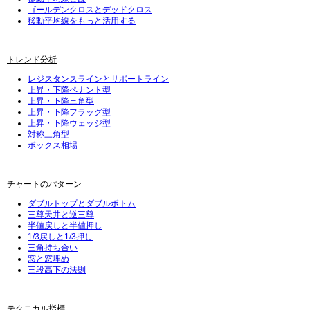
ゴールデンクロスとデッドクロス
移動平均線をもっと活用する
トレンド分析
レジスタンスラインとサポートライン
上昇・下降ペナント型
上昇・下降三角型
上昇・下降フラッグ型
上昇・下降ウェッジ型
対称三角型
ボックス相場
チャートのパターン
ダブルトップとダブルボトム
三尊天井と逆三尊
半値戻しと半値押し
1/3戻しと1/3押し
三角持ち合い
窓と窓埋め
三段高下の法則
テクニカル指標