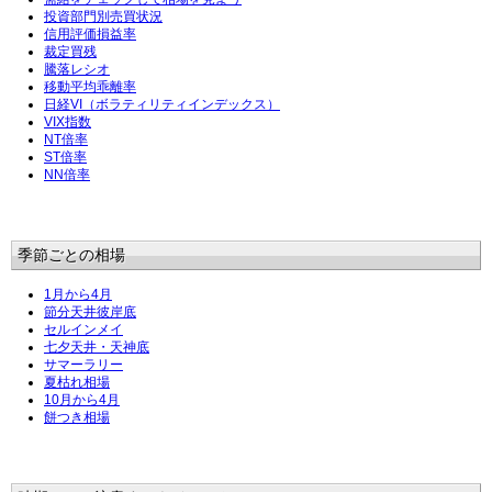
投資部門別売買状況
信用評価損益率
裁定買残
騰落レシオ
移動平均乖離率
日経VI（ボラティリティインデックス）
VIX指数
NT倍率
ST倍率
NN倍率
季節ごとの相場
1月から4月
節分天井彼岸底
セルインメイ
七夕天井・天神底
サマーラリー
夏枯れ相場
10月から4月
餅つき相場