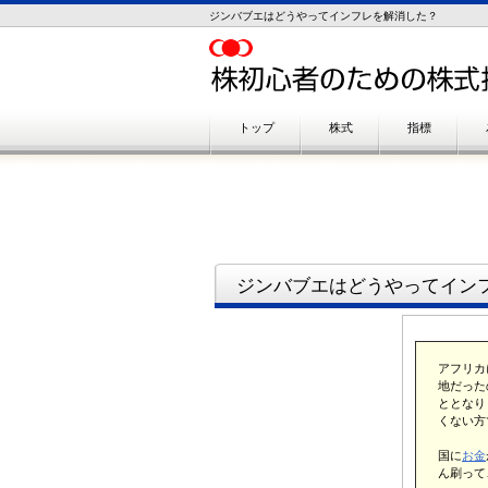
ジンバブエはどうやってインフレを解消した？
トップ
株式
指標
ジンバブエはどうやってイン
アフリカ
地だった
ととなり
くない方
国に
お金
ん刷って