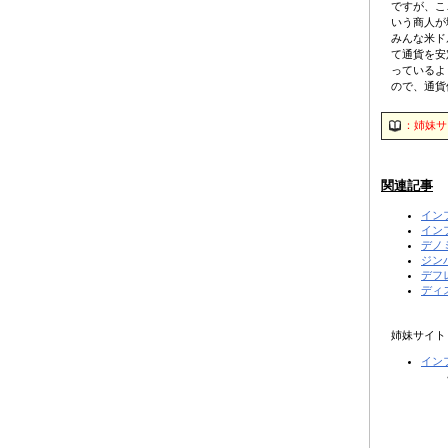
ですが、こ
いう商人が
みんな米ド
て通貨を安
っているよ
ので、通貨
：姉妹サ
関連記事
イン
イン
デノ
ジン
デフ
ディ
姉妹サイト
イン