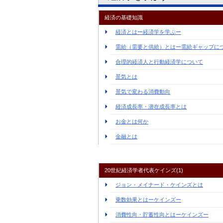
経済の基礎知識
経済とはー経済学を学ぶー
需給（需要と供給）とはー需給ギャップに
合理的経済人と行動経済学について
景気とは
景気で変わる消費動向
経済成長率・潜在成長率とは
お金とは何か
金融とは
20世紀経済学者代表ケインズ(1)
ジョン・メイナード・ケインズとは
乗数効果とはーケインズー
消費性向・貯蓄性向とはーケインズー