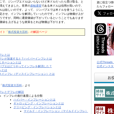
こで、ジンバブエドルはいらないけど米ドルだったら受け取る、と
資に役立つ情
増えてきました。世界の
基軸通貨
である米ドルは信用が高いので、
たらフォロー
ルは欲しいのです。よって、ジンバブエでは米ドルを使うようにし
定させ、インフレを解消していったのです。インフレは物価が上が
うですが、同時に通貨価値が下がっているということでもあります
価値を上げるような政策をとれば物価は下がります。
イト「
株式投資大百科
」の解説ページ
フレとは
フレが加速すると？ハイパーインフレとは
公式Threa
ミネーションとは
バブエはどうやってインフレを解消した？
公式インスタ
レとは
スインフレ（ディスインフレーション）とは
「
株式投資大百科
」より
フレとデフレの解説
インフレの進行速度による分類
ハイパー・インフレーションとは
ギャロッピング・インフレーションとは
クリーピング・インフレーションとは
マイルド・インフレーション（マイルドインフレ）