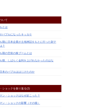
ついて
ルとは
がバブルになったキッカケ
ル期に日本企業が土地神話をもとに行った財テ
は？
ル期の空前の株ブームとは
ル期、しばらく金利を上げれなかったのはな
日本のバブルははじけたのか
・ショックを振り返る(2)
マン・ショックはなぜ起こった？
マン・ショックの影響（その後）