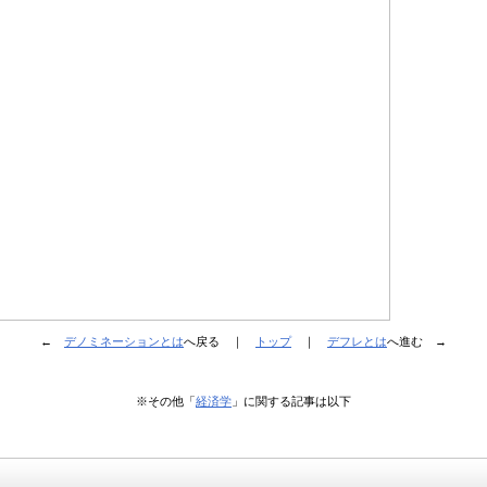
←
デノミネーションとは
へ戻る ｜
トップ
｜
デフレとは
へ進む →
※その他「
経済学
」に関する記事は以下