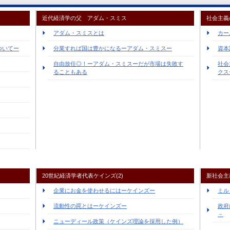
近代経済学の父 アダム・スミス
社会主義
アダム・スミスとは
カー
ついてー
分業すれば国は豊かになるーアダム・スミスー
資本
自由放任◎！ーアダム・スミスーだが市場は失敗す
社会
ることもある
クス
20世紀経済学者代表ケインズ(2)
新社会主
企業にお金を使わせるにはーケインズー
ミル
流動性の罠とはーケインズー
政府
－
ニューディール政策（ケインズ理論を採用した例）