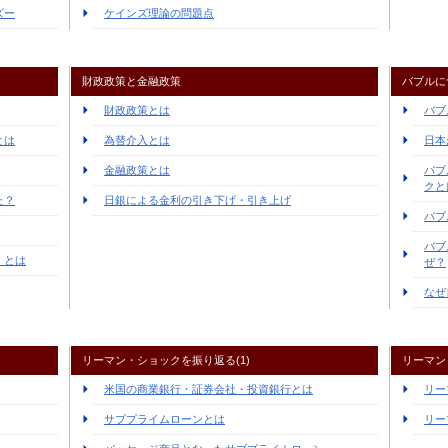
ズー
ケインズ理論の問題点
財政政策と金融政策
バブルに
財政政策とは
バブ
とは
為替介入とは
日本
金融政策とは
バブ
クと
た？
日銀による金利の引き下げ・引き上げ
バブ
バブ
）とは
ぜ？
なぜ
リーマン・ショックを振り返る(1)
リーマン
米国の商業銀行・証券会社・投資銀行とは
リー
サブプライムローンとは
リー