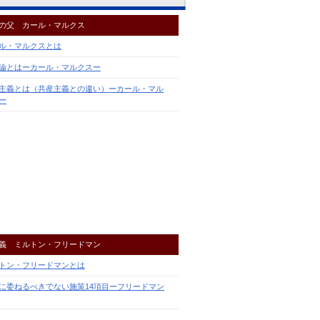
の父 カール・マルクス
ル・マルクスとは
論とはーカール・マルクスー
主義とは（共産主義との違い）ーカール・マル
ー
義 ミルトン・フリードマン
トン・フリードマンとは
に委ねるべきでない施策14項目ーフリードマン