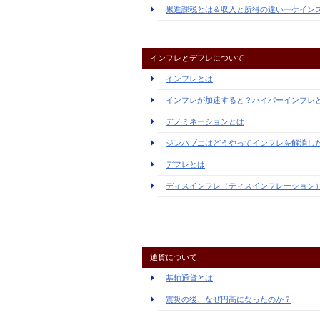
累進課税とは＆収入と所得の違いーケイン
インフレとデフレについて
インフレとは
インフレが加速すると？ハイパーインフレ
デノミネーションとは
ジンバブエはどうやってインフレを解消し
デフレとは
ディスインフレ（ディスインフレーション
通貨について
基軸通貨とは
震災の後、なぜ円高になったのか？