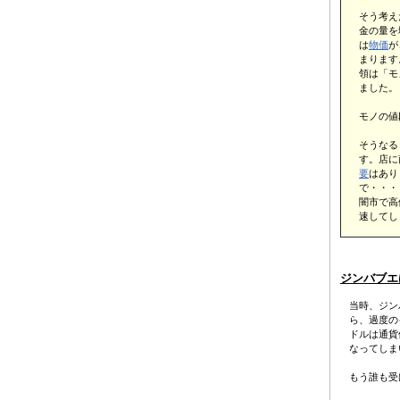
そう考え
金の量を
は
物価
が
まります
領は「モ
ました。
モノの値
そうなる
す。店に
要
はあり
で・・・
闇市で高
速してし
ジンバブエ
当時、ジン
ら、過度の
ドルは通貨
なってしま
もう誰も受