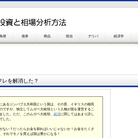
為替
債券
商品
投信
デリバ
経済学
フレを解消した？
にあるジンバブエ共和国という国は、その昔、イギリスの植民
のですが、独立してムガベ大統領という人物が国を運営するこ
ました。ただ、このムガベ大統領、
経済
に関してはあまり詳し
でした。
がない？だったらお金を刷ればいいじゃないか！お金をたくさ
、それでモノを買えば国は豊かになる！