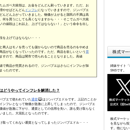
たムガベ大統領は、お金をどんどん刷っていきます。ただ、お
増やせばどんどん
インフレ
になっていきますので、ジンバブエ
どんどん上がっていきました。物価が上がると国民の不満は高
。何を買うにしても高くなりますから・・・そこでムガベ大統
ノの値段はこれ以上、上げてはならない！」という命令を出し
段を上げてはならない・・・
と商人はモノを売っても儲からないので商品を売るのをやめま
商品がなくなっていったのです。ただ、商品を欲しいという
需
ますので、商品は闇市で売られることとなりました。高値
値で商品が売買されるので、ジンバブエはさらにインフレが加
姉妹サイト「
まったのです。
SNSです。
はどうやってインフレを解消した？
バブエで使われていた
通貨
はジンバブエドルです。上記のことか
インフレとなって物価が急激に上昇してしまったので、ジンバブエ
価値が急激に下がり、通貨としての信用を失い、誰も受け取らなく
いました。大混乱となったのです。
株式マーケッ
け取ってくれない通貨となってしまったジンバブエドル・・・
を見ながら投
す。他にない