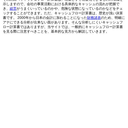
示しますので、会社の事業活動における具体的なキャッシュの流れが把握で
き、
経営
がうまくいっているのかや、危険な状態になっているのかなどをチェ
ックすることができます。ただ、キャッシュフロー計算書は、歴史が浅い決算
書です。 2000年から日本の会計に加わることになった
財務諸表
のため、明確に
アテにできる分析が出来ない面があります。そんな分析しにくいキャッシュフ
ロー計算書ではありますが、当サイトでは、一般的にキャッシュフロー計算書
を見る際に注意すべきことを、基本的な見方から解説していきます。