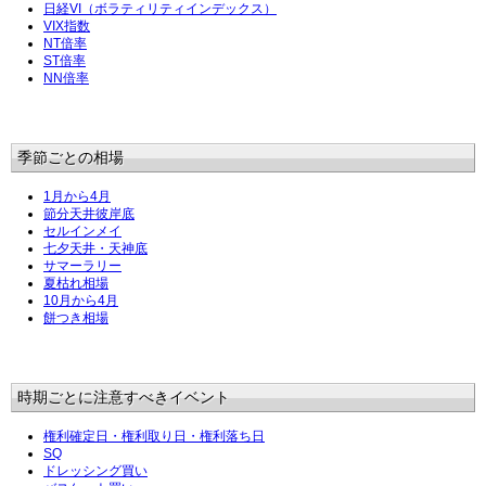
日経VI（ボラティリティインデックス）
VIX指数
NT倍率
ST倍率
NN倍率
季節ごとの相場
1月から4月
節分天井彼岸底
セルインメイ
七夕天井・天神底
サマーラリー
夏枯れ相場
10月から4月
餅つき相場
時期ごとに注意すべきイベント
権利確定日・権利取り日・権利落ち日
SQ
ドレッシング買い