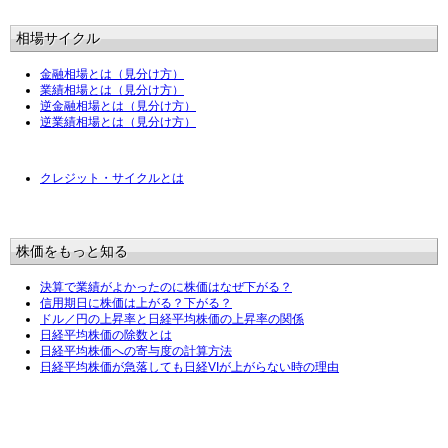
相場サイクル
金融相場とは（見分け方）
業績相場とは（見分け方）
逆金融相場とは（見分け方）
逆業績相場とは（見分け方）
クレジット・サイクルとは
株価をもっと知る
決算で業績がよかったのに株価はなぜ下がる？
信用期日に株価は上がる？下がる？
ドル／円の上昇率と日経平均株価の上昇率の関係
日経平均株価の除数とは
日経平均株価への寄与度の計算方法
日経平均株価が急落しても日経VIが上がらない時の理由