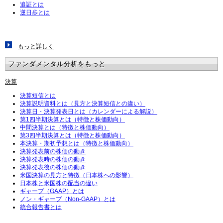
追証とは
逆日歩とは
もっと詳しく
ファンダメンタル分析をもっと
決算
決算短信とは
決算説明資料とは（見方と決算短信との違い）
決算日・決算発表日とは（カレンダーによる解説）
第1四半期決算とは（特徴と株価動向）
中間決算とは（特徴と株価動向）
第3四半期決算とは（特徴と株価動向）
本決算・期初予想とは（特徴と株価動向）
決算発表前の株価の動き
決算発表時の株価の動き
決算発表後の株価の動き
米国決算の見方と特徴（日本株への影響）
日本株と米国株の配当の違い
ギャープ（GAAP）とは
ノン・ギャープ（Non-GAAP）とは
統合報告書とは