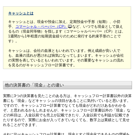
キャッシュとは
キャッシュとは、現金や預金に加え、定期預金や手形（短期）、小切
手、
コマーシャル・ペーパー（CP）
など、いつでも現金として扱え
るもの（現金同等物）を指します（コマーシャルペーパー（CP）とは、
1週間から1年程度の短期資金繰りのために発行する約束手形のことで
す）。
キャッシュは、会社の血液ともいわれています。例え成績が良い人で
も、血液の流れが悪ければ病気になってしまいます。キャッシュが会社
の実態を表しているともいわれています。その重要なキャッシュの流れ
を見るのがキャッシュフロー計算書です。
他の決算書の「現金」との違い
実際に3つの決算書を見たことのある方は、キャッシュフロー計算書以外の決算
書にも「現金」などキャッ シュの項目があることに気付いていると思います。
ですので、キャッシュフロー計算書でなくても現金がどれだけあるかわかる
ぞ、と思われるかもしれませんが、キャッ シュフロー計算書以外の「現金」な
どの科目は、入金以前でも売上が記載できたり、入金以前でも利益が記載でき
たりするので、実際にお金が入ってきていなくても、数字上は業績として見せ
れることができます、
それに比べキャッシュフロー計算書は、現金とすぐ現金化できるものの増減を