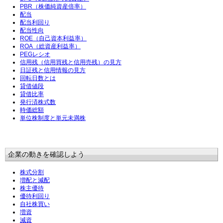
PBR（株価純資産倍率）
配当
配当利回り
配当性向
ROE（自己資本利益率）
ROA（総資産利益率）
PEGレシオ
信用残（信用買残と信用売残）の見方
日証残と信用情報の見方
回転日数とは
貸借値段
貸借比率
発行済株式数
時価総額
単位株制度と単元未満株
企業の動きを確認しよう
株式分割
増配と減配
株主優待
優待利回り
自社株買い
増資
減資