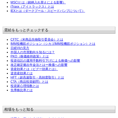
MSCIとは（銘柄入れ替えによる影響）
iTraxx（アイトラックス）とは
IEXとは（ダークプール・スピードバンプについて）
需給をもっとチェックする
CFTC（米商品先物取引委員会）とは
IMM投機筋ポジション（シカゴIMM投機筋ポジション）とは
日経VIの見方
外国人の売買動向を知るには？
PKO（株価維持政策）とは
投資信託の運用手数料引下げによる株価への影響
改正確定拠出年金法とはー株価への影響
資産効果とは（ピグー効果とは）
逆資産効果とは
HFT（超高速取引・高頻度取引）とは
CTA（商品投資顧問）とは
投資家心理指数とは
先導株比率とは
相場をもっと知る