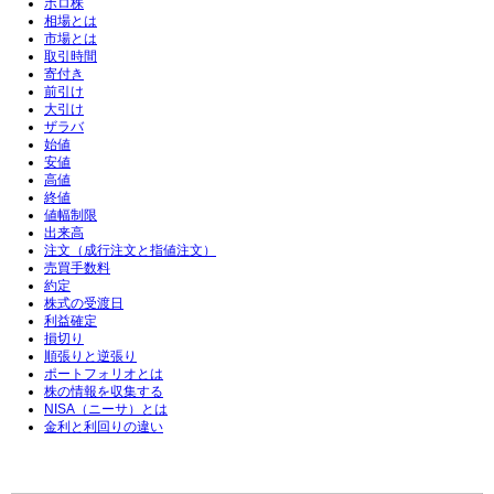
ボロ株
相場とは
市場とは
取引時間
寄付き
前引け
大引け
ザラバ
始値
安値
高値
終値
値幅制限
出来高
注文（成行注文と指値注文）
売買手数料
約定
株式の受渡日
利益確定
損切り
順張りと逆張り
ポートフォリオとは
株の情報を収集する
NISA（ニーサ）とは
金利と利回りの違い