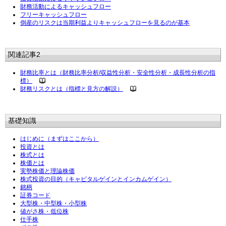
財務活動によるキャッシュフロー
フリーキャッシュフロー
倒産のリスクは当期利益よりキャッシュフローを見るのが基本
関連記事2
財務比率とは（財務比率分析/収益性分析・安全性分析・成長性分析の指
標）
財務リスクとは（指標と見方の解説）
基礎知識
はじめに（まずはここから）
投資とは
株式とは
株価とは
実勢株価と理論株価
株式投資の目的（キャピタルゲインとインカムゲイン）
銘柄
証券コード
大型株・中型株・小型株
値がさ株・低位株
仕手株