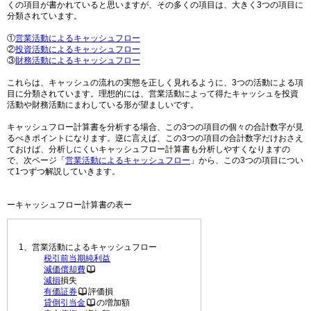
くの項目が書かれていると思いますが、その多くの項目は、大きく3つの項目に
分類されています。
①
営業活動によるキャッシュフロー
②
投資活動によるキャッシュフロー
③
財務活動によるキャッシュフロー
これらは、キャッシュの流れの実態を正しく見れるように、3つの活動による項
目に分類されています。理想的には、営業活動によって得たキャッシュを投資
活動や財務活動にまわしている形が望ましいです。
キャッシュフロー計算書を分析する場合、この3つの項目の個々の合計数字が見
るべきポイントになります。逆に言えば、この3つの項目の合計数字だけおさえ
ておけば、分析しにくいキャッシュフロー計算書も分析しやすくなりますの
で、次ページ「
営業活動によるキャッシュフロー
」から、この3つの項目につい
て1つずつ解説していきます。
ーキャッシュフロー計算書の表ー
1、営業活動によるキャッシュフロー
税引前当期純利益
減価償却費
減損
損失
有価証券
評価損
貸倒引当金
の増加額