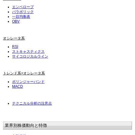
エンベロープ
パラボリック
一目均衡表
OBV
オシレータ系
RSI
ストキャスティクス
サイコロジカルライン
トレンド系+オシレータ系
ボリンジャーバンド
MACD
テクニカル分析の注意点
業界別株価動向と特徴