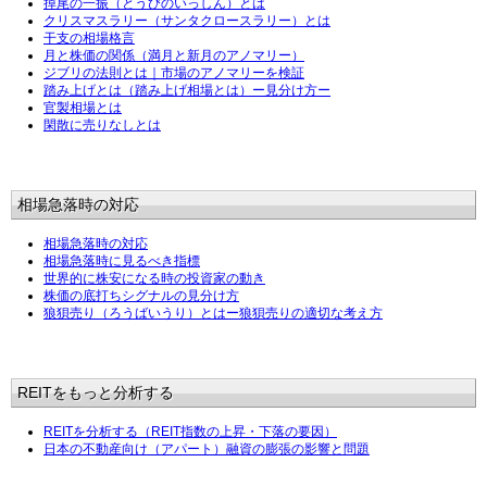
掉尾の一振（とうびのいっしん）とは
クリスマスラリー（サンタクロースラリー）とは
干支の相場格言
月と株価の関係（満月と新月のアノマリー）
ジブリの法則とは｜市場のアノマリーを検証
踏み上げとは（踏み上げ相場とは）ー見分け方ー
官製相場とは
閑散に売りなしとは
相場急落時の対応
相場急落時の対応
相場急落時に見るべき指標
世界的に株安になる時の投資家の動き
株価の底打ちシグナルの見分け方
狼狽売り（ろうばいうり）とはー狼狽売りの適切な考え方
REITをもっと分析する
REITを分析する（REIT指数の上昇・下落の要因）
日本の不動産向け（アパート）融資の膨張の影響と問題