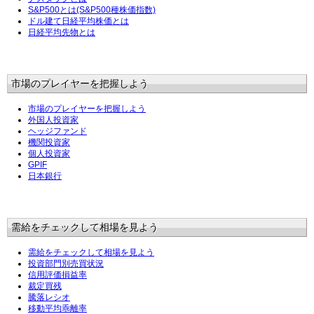
S&P500とは(S&P500種株価指数)
ドル建て日経平均株価とは
日経平均先物とは
市場のプレイヤーを把握しよう
市場のプレイヤーを把握しよう
外国人投資家
ヘッジファンド
機関投資家
個人投資家
GPIF
日本銀行
需給をチェックして相場を見よう
需給をチェックして相場を見よう
投資部門別売買状況
信用評価損益率
裁定買残
騰落レシオ
移動平均乖離率