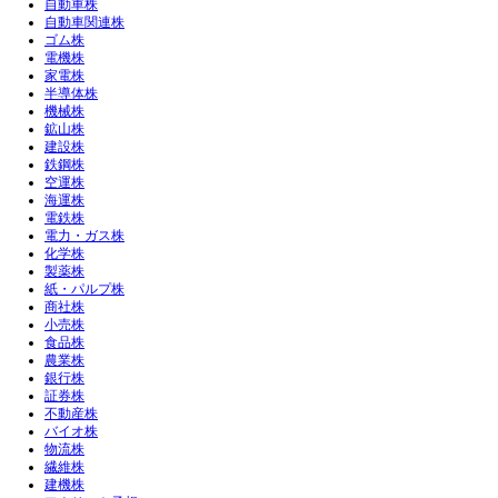
自動車株
自動車関連株
ゴム株
電機株
家電株
半導体株
機械株
鉱山株
建設株
鉄鋼株
空運株
海運株
電鉄株
電力・ガス株
化学株
製薬株
紙・パルプ株
商社株
小売株
食品株
農業株
銀行株
証券株
不動産株
バイオ株
物流株
繊維株
建機株