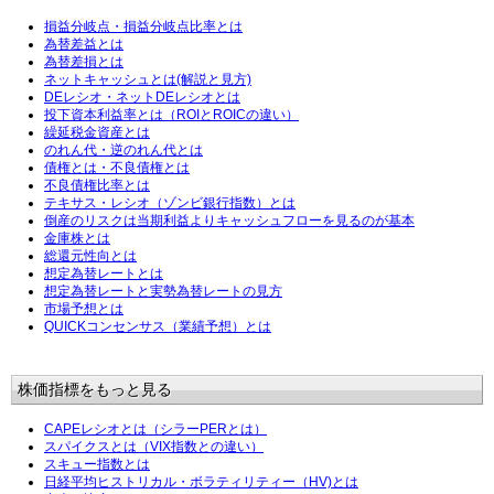
損益分岐点・損益分岐点比率とは
為替差益とは
為替差損とは
ネットキャッシュとは(解説と見方)
DEレシオ・ネットDEレシオとは
投下資本利益率とは（ROIとROICの違い）
繰延税金資産とは
のれん代・逆のれん代とは
債権とは・不良債権とは
不良債権比率とは
テキサス・レシオ（ゾンビ銀行指数）とは
倒産のリスクは当期利益よりキャッシュフローを見るのが基本
金庫株とは
総還元性向とは
想定為替レートとは
想定為替レートと実勢為替レートの見方
市場予想とは
QUICKコンセンサス（業績予想）とは
株価指標をもっと見る
CAPEレシオとは（シラーPERとは）
スパイクスとは（VIX指数との違い）
スキュー指数とは
日経平均ヒストリカル・ボラティリティー（HV)とは