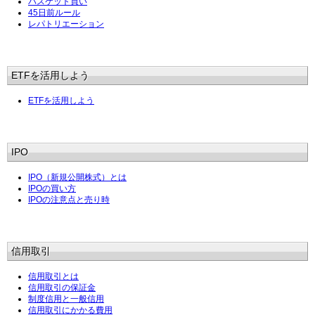
バスケット買い
45日前ルール
レパトリエーション
ETFを活用しよう
ETFを活用しよう
IPO
IPO（新規公開株式）とは
IPOの買い方
IPOの注意点と売り時
信用取引
信用取引とは
信用取引の保証金
制度信用と一般信用
信用取引にかかる費用