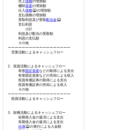
売上
債権
の増加額
棚卸
資産
の増加額
仕入
債務
の増加額
支払債務の増加額
受取利息及び受取
配当金
支払利息
小計
利息及び配当の受取額
利息の支払額
その他
ーーーーーーーーーーーーーーーーーー
営業活動によるキャッシュフロー
2、投資活動によるキャッシュフロー
有形
固定資産
などの取得による支出
有形固定資産などの売却による収入
投資有価証券の取得による支出
投資有価証券の売却による収入
その他
ーーーーーーーーーーーーーーーーーー
投資活動によるキャッシュフロー
3、財務活動によるキャッシュフロー
短期借入金の返済による支出
長期借入金の返済による支出
社債
の発行による入金額