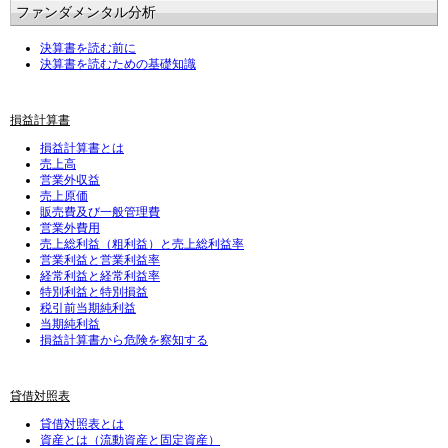
ファンダメンタル分析
決算書を読む前に
決算書を読むための基礎知識
損益計算書
損益計算書とは
売上高
営業外収益
売上原価
販売費及び一般管理費
営業外費用
売上総利益（粗利益）と売上総利益率
営業利益と営業利益率
経常利益と経常利益率
特別利益と特別損益
税引前当期純利益
当期純利益
損益計算書から危険を察知する
貸借対照表
貸借対照表とは
資産とは（流動資産と固定資産）