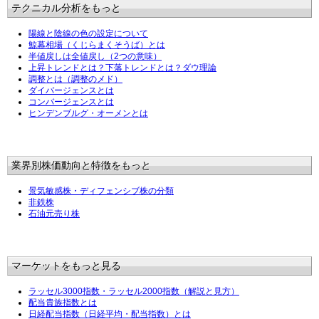
テクニカル分析をもっと
陽線と陰線の色の設定について
鯨幕相場（くじらまくそうば）とは
半値戻しは全値戻し（2つの意味）
上昇トレンドとは？下落トレンドとは？ダウ理論
調整とは（調整のメド）
ダイバージェンスとは
コンバージェンスとは
ヒンデンブルグ・オーメンとは
業界別株価動向と特徴をもっと
景気敏感株・ディフェンシブ株の分類
非鉄株
石油元売り株
マーケットをもっと見る
ラッセル3000指数・ラッセル2000指数（解説と見方）
配当貴族指数とは
日経配当指数（日経平均・配当指数）とは