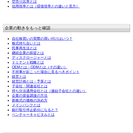
空売り比率とは
信用倍率とは（貸借倍率との違いと見方）
企業の動きをもっと確認
自社株買いの実際の買い付けはいつ？
株式持ち合いとは
民事再生法とは
継続企業の前提とは
ディスクロージャーとは
ドミナント戦略とは
OEMとは・ODMとは（その違い）
不祥事が起こった場合に見るべきポイント
経営とは
経営計画とは・予算とは
子会社・関連会社とは
持ち分法適用会社とは（連結子会社との違い）
企業の資金調達の方法
新株式の価格の決め方
メインバンクとは
銀行取引停止処分になると？
ベンチャーキャピタルとは