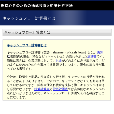
キャッシュフロー計算書とは
キャッシュフロー計算書とは
キャッシュフロー計算書とは
キャッシュフロー計算書（英語：statement of cash flows）とは、
決算
期間内の現金、預金など（キャッシュ）の流れを示した
決算書
です。
簡単に言えば、企業活動において、
お金
がどのように創り出されて、ど
のように使われたのかが載ってる書類です。つまり、現金の出入りが載
っている書類です。
会社は、取引先と商品の引き渡しを行う際、キャッシュの授受が行われ
ることはあまりありません。ですので、キャッシュがなくても商売は回
していけるのですが、給料や仕入れ代金を支払う際、キャッシュはやは
り必要になります。
損益計算書
と
貸借対照表
では具体的なキャッシュの
流れはわかりませんので、キャッシュフロー計算書でそれを確認するこ
とになります。