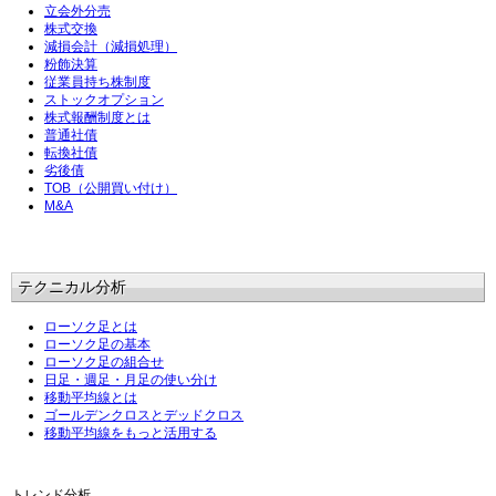
立会外分売
株式交換
減損会計（減損処理）
粉飾決算
従業員持ち株制度
ストックオプション
株式報酬制度とは
普通社債
転換社債
劣後債
TOB（公開買い付け）
M&A
テクニカル分析
ローソク足とは
ローソク足の基本
ローソク足の組合せ
日足・週足・月足の使い分け
移動平均線とは
ゴールデンクロスとデッドクロス
移動平均線をもっと活用する
トレンド分析