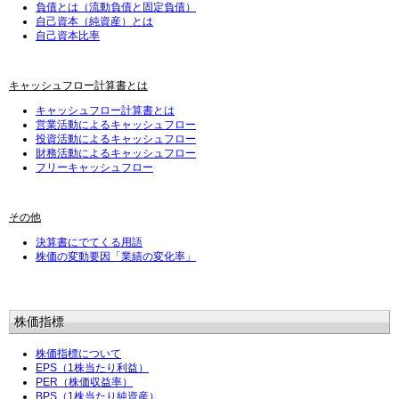
負債とは（流動負債と固定負債）
自己資本（純資産）とは
自己資本比率
キャッシュフロー計算書とは
キャッシュフロー計算書とは
営業活動によるキャッシュフロー
投資活動によるキャッシュフロー
財務活動によるキャッシュフロー
フリーキャッシュフロー
その他
決算書にでてくる用語
株価の変動要因「業績の変化率」
株価指標
株価指標について
EPS（1株当たり利益）
PER（株価収益率）
BPS（1株当たり純資産）