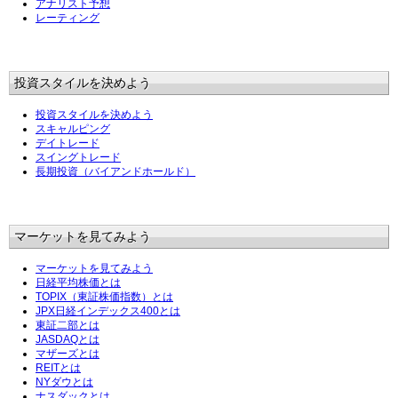
アナリスト予想
レーティング
投資スタイルを決めよう
投資スタイルを決めよう
スキャルピング
デイトレード
スイングトレード
長期投資（バイアンドホールド）
マーケットを見てみよう
マーケットを見てみよう
日経平均株価とは
TOPIX（東証株価指数）とは
JPX日経インデックス400とは
東証二部とは
JASDAQとは
マザーズとは
REITとは
NYダウとは
ナスダックとは