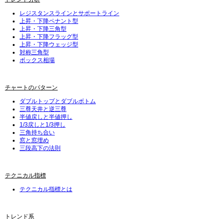
レジスタンスラインとサポートライン
上昇・下降ペナント型
上昇・下降三角型
上昇・下降フラッグ型
上昇・下降ウェッジ型
対称三角型
ボックス相場
チャートのパターン
ダブルトップとダブルボトム
三尊天井と逆三尊
半値戻しと半値押し
1/3戻しと1/3押し
三角持ち合い
窓と窓埋め
三段高下の法則
テクニカル指標
テクニカル指標とは
トレンド系