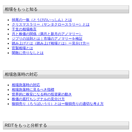
相場をもっと知る
掉尾の一振（とうびのいっしん）とは
クリスマスラリー（サンタクロースラリー）とは
干支の相場格言
月と株価の関係（満月と新月のアノマリー）
ジブリの法則とは｜市場のアノマリーを検証
踏み上げとは（踏み上げ相場とは）ー見分け方ー
官製相場とは
閑散に売りなしとは
相場急落時の対応
相場急落時の対応
相場急落時に見るべき指標
世界的に株安になる時の投資家の動き
株価の底打ちシグナルの見分け方
狼狽売り（ろうばいうり）とはー狼狽売りの適切な考え方
REITをもっと分析する