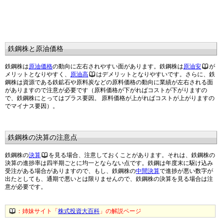
鉄鋼株と原油価格
鉄鋼株は
原油価格
の動向に左右されやすい面があります。鉄鋼株は
原油安
が
メリットとなりやすく、
原油高
はデメリットとなりやすいです。さらに、鉄
鋼株は資源である鉄鉱石や原料炭などの原料価格の動向に業績が左右される面
がありますので注意が必要です（原料価格が下がればコストが下がりますの
で、鉄鋼株にとってはプラス要因。 原料価格が上がればコストが上がりますの
でマイナス要因）。
鉄鋼株の決算の注意点
鉄鋼株の
決算
を見る場合、注意しておくことがあります。それは、鉄鋼株の
決算の進捗率は四半期ごとに均一とならない点です。鉄鋼は年度末に駆け込み
受注がある場合がありますので、もし、鉄鋼株の
中間決算
で進捗が悪い数字が
出たとしても、通期で悪いとは限りませんので、鉄鋼株の決算を見る場合は注
意が必要です。
：姉妹サイト「
株式投資大百科
」の解説ページ