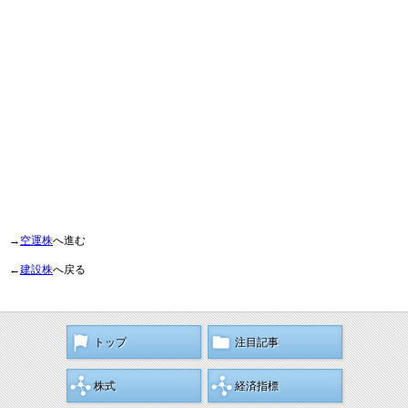
→
空運株
へ進む
←
建設株
へ戻る
トップ
注目記事
株式
経済指標