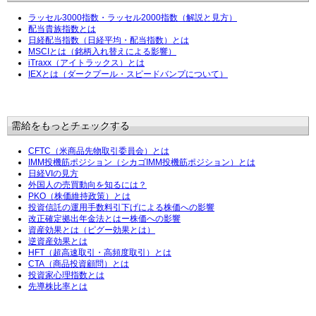
ラッセル3000指数・ラッセル2000指数（解説と見方）
配当貴族指数とは
日経配当指数（日経平均・配当指数）とは
MSCIとは（銘柄入れ替えによる影響）
iTraxx（アイトラックス）とは
IEXとは（ダークプール・スピードバンプについて）
需給をもっとチェックする
CFTC（米商品先物取引委員会）とは
IMM投機筋ポジション（シカゴIMM投機筋ポジション）とは
日経VIの見方
外国人の売買動向を知るには？
PKO（株価維持政策）とは
投資信託の運用手数料引下げによる株価への影響
改正確定拠出年金法とはー株価への影響
資産効果とは（ピグー効果とは）
逆資産効果とは
HFT（超高速取引・高頻度取引）とは
CTA（商品投資顧問）とは
投資家心理指数とは
先導株比率とは