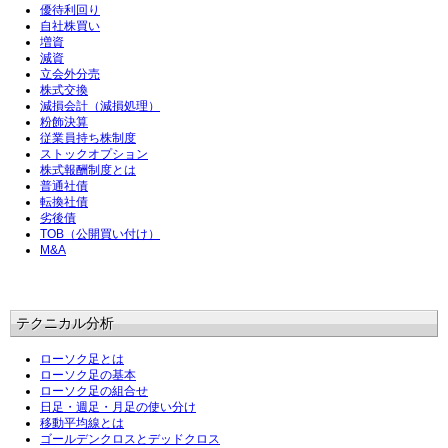
優待利回り
自社株買い
増資
減資
立会外分売
株式交換
減損会計（減損処理）
粉飾決算
従業員持ち株制度
ストックオプション
株式報酬制度とは
普通社債
転換社債
劣後債
TOB（公開買い付け）
M&A
テクニカル分析
ローソク足とは
ローソク足の基本
ローソク足の組合せ
日足・週足・月足の使い分け
移動平均線とは
ゴールデンクロスとデッドクロス