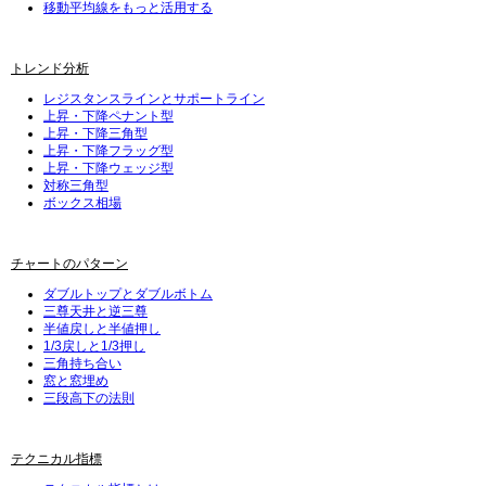
移動平均線をもっと活用する
トレンド分析
レジスタンスラインとサポートライン
上昇・下降ペナント型
上昇・下降三角型
上昇・下降フラッグ型
上昇・下降ウェッジ型
対称三角型
ボックス相場
チャートのパターン
ダブルトップとダブルボトム
三尊天井と逆三尊
半値戻しと半値押し
1/3戻しと1/3押し
三角持ち合い
窓と窓埋め
三段高下の法則
テクニカル指標