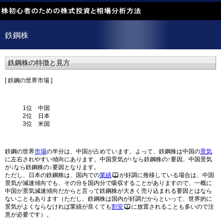
鉄鋼株
鉄鋼株の特徴と見方
[ 鉄鋼の世界市場 ]
1位 中国
2位 日本
3位 米国
鉄鋼の世界
市場
の半分は、中国が占めています。よって、鉄鋼株は中国の
景気
に左右されやすい傾向にあります。中国景気が↑なら鉄鋼株の↑要因。中国景気
が↓なら鉄鋼株の↓要因となります。
ただし、日本の鉄鋼株は、国内での
業績
が好調に推移している場合は、中国
景気が減速傾向でも、その分を国内分で吸収することがありますので、一概に
中国が景気減速傾向だからと言って鉄鋼株が大きく売り込まれる要因とはなら
ないこともあります（ただし、鉄鋼株は国内が好調だからといって、世界的に
景気がよくならなければ業績が良くても
割安
に放置されることも多いので注
意が必要です）。