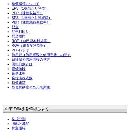
株価指標について
EPS（1株当たり利益）
PER（株価収益率）
BPS（1株当たり純資産）
PBR（株価純資産倍率）
配当
配当利回り
配当性向
ROE（自己資本利益率）
ROA（総資産利益率）
PEGレシオ
信用残（信用買残と信用売残）の見方
日証残と信用情報の見方
回転日数とは
貸借値段
貸借比率
発行済株式数
時価総額
単位株制度と単元未満株
企業の動きを確認しよう
株式分割
増配と減配
株主優待