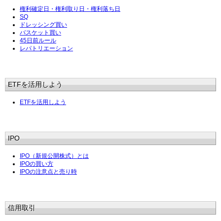
権利確定日・権利取り日・権利落ち日
SQ
ドレッシング買い
バスケット買い
45日前ルール
レパトリエーション
ETFを活用しよう
ETFを活用しよう
IPO
IPO（新規公開株式）とは
IPOの買い方
IPOの注意点と売り時
信用取引