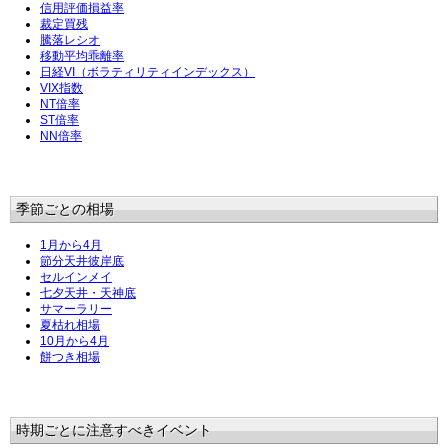
信用評価損益率
裁定買残
騰落レシオ
移動平均乖離率
日経VI（ボラティリティインデックス）
VIX指数
NT倍率
ST倍率
NN倍率
季節ごとの相場
1月から4月
節分天井彼岸底
セルインメイ
七夕天井・天神底
サマーラリー
夏枯れ相場
10月から4月
餅つき相場
時期ごとに注意すべきイベント