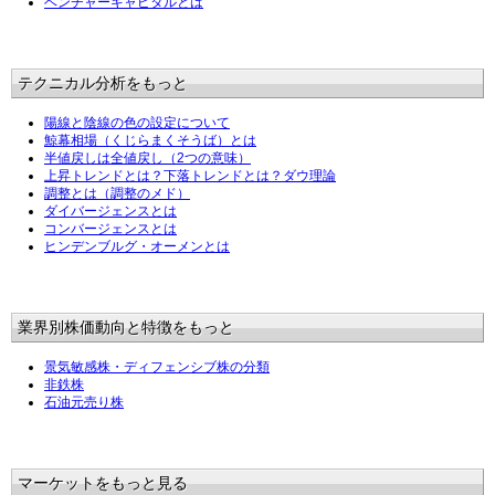
ベンチャーキャピタルとは
テクニカル分析をもっと
陽線と陰線の色の設定について
鯨幕相場（くじらまくそうば）とは
半値戻しは全値戻し（2つの意味）
上昇トレンドとは？下落トレンドとは？ダウ理論
調整とは（調整のメド）
ダイバージェンスとは
コンバージェンスとは
ヒンデンブルグ・オーメンとは
業界別株価動向と特徴をもっと
景気敏感株・ディフェンシブ株の分類
非鉄株
石油元売り株
マーケットをもっと見る