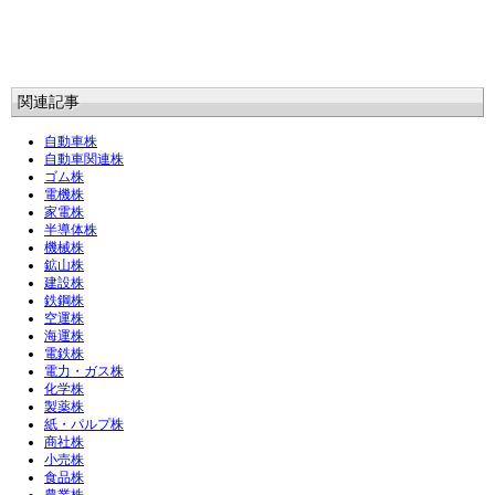
関連記事
自動車株
自動車関連株
ゴム株
電機株
家電株
半導体株
機械株
鉱山株
建設株
鉄鋼株
空運株
海運株
電鉄株
電力・ガス株
化学株
製薬株
紙・パルプ株
商社株
小売株
食品株