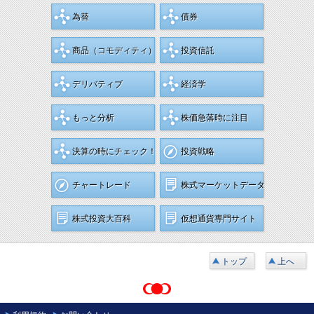
為替
債券
商品
（コモディティ）
投資信託
デリバティブ
経済学
もっと分析
株価急落時に注目
決算の時にチェック！
投資戦略
チャートレード
株式マーケットデータ
株式投資大百科
仮想通貨専門サイト
トップ
上へ