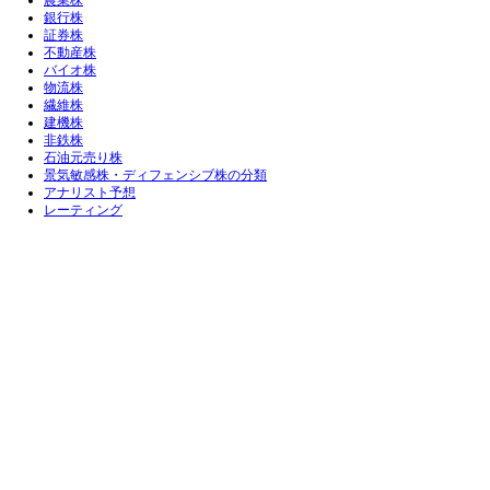
農業株
銀行株
証券株
不動産株
バイオ株
物流株
繊維株
建機株
非鉄株
石油元売り株
景気敏感株・ディフェンシブ株の分類
アナリスト予想
レーティング