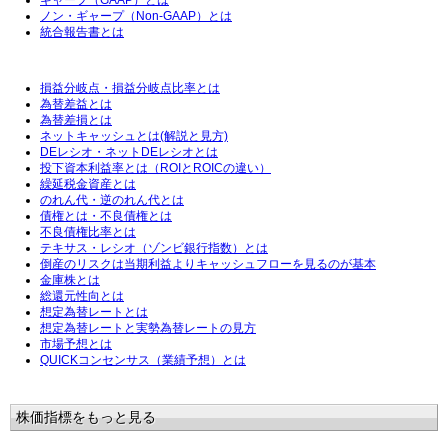
ギャープ（GAAP）とは
ノン・ギャープ（Non-GAAP）とは
統合報告書とは
損益分岐点・損益分岐点比率とは
為替差益とは
為替差損とは
ネットキャッシュとは(解説と見方)
DEレシオ・ネットDEレシオとは
投下資本利益率とは（ROIとROICの違い）
繰延税金資産とは
のれん代・逆のれん代とは
債権とは・不良債権とは
不良債権比率とは
テキサス・レシオ（ゾンビ銀行指数）とは
倒産のリスクは当期利益よりキャッシュフローを見るのが基本
金庫株とは
総還元性向とは
想定為替レートとは
想定為替レートと実勢為替レートの見方
市場予想とは
QUICKコンセンサス（業績予想）とは
株価指標をもっと見る