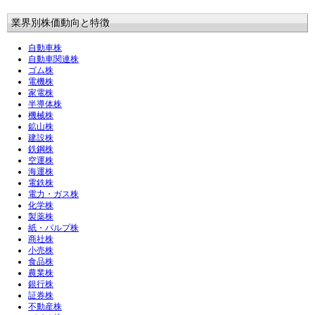
業界別株価動向と特徴
自動車株
自動車関連株
ゴム株
電機株
家電株
半導体株
機械株
鉱山株
建設株
鉄鋼株
空運株
海運株
電鉄株
電力・ガス株
化学株
製薬株
紙・パルプ株
商社株
小売株
食品株
農業株
銀行株
証券株
不動産株