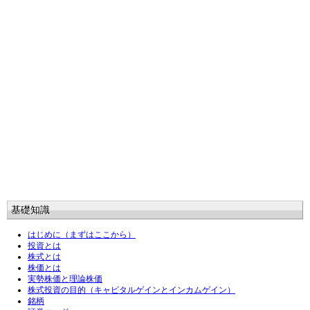
基礎知識
はじめに（まずはここから）
投資とは
株式とは
株価とは
実勢株価と理論株価
株式投資の目的（キャピタルゲインとインカムゲイン）
銘柄