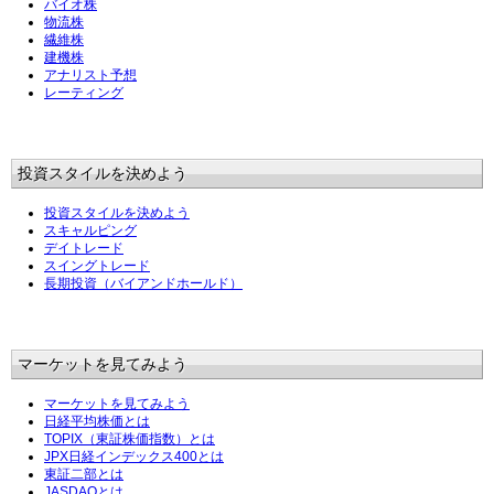
バイオ株
物流株
繊維株
建機株
アナリスト予想
レーティング
投資スタイルを決めよう
投資スタイルを決めよう
スキャルピング
デイトレード
スイングトレード
長期投資（バイアンドホールド）
マーケットを見てみよう
マーケットを見てみよう
日経平均株価とは
TOPIX（東証株価指数）とは
JPX日経インデックス400とは
東証二部とは
JASDAQとは