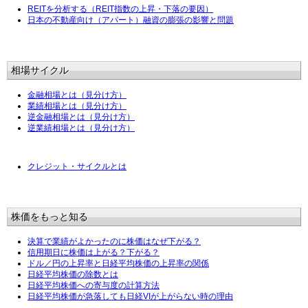
REITを分析する（REIT指数の上昇・下落の要因）
日本の不動産向け（アパート）融資の膨張の影響と問題
相場サイクル
金融相場とは（見分け方）
業績相場とは（見分け方）
逆金融相場とは（見分け方）
逆業績相場とは（見分け方）
クレジット・サイクルとは
株価をもっと知る
決算で業績がよかったのに株価はなぜ下がる？
信用期日に株価は上がる？下がる？
ドル／円の上昇率と日経平均株価の上昇率の関係
日経平均株価の除数とは
日経平均株価への寄与度の計算方法
日経平均株価が急落しても日経VIが上がらない時の理由