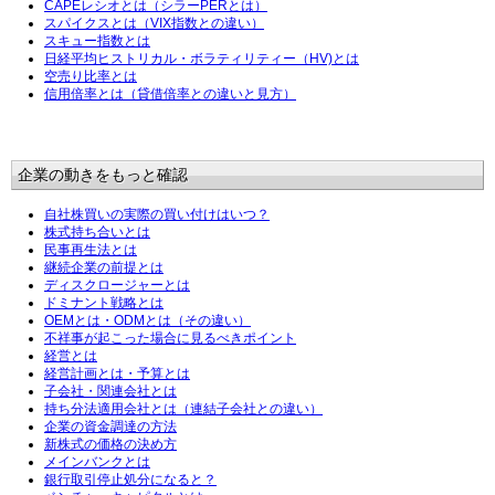
CAPEレシオとは（シラーPERとは）
スパイクスとは（VIX指数との違い）
スキュー指数とは
日経平均ヒストリカル・ボラティリティー（HV)とは
空売り比率とは
信用倍率とは（貸借倍率との違いと見方）
企業の動きをもっと確認
自社株買いの実際の買い付けはいつ？
株式持ち合いとは
民事再生法とは
継続企業の前提とは
ディスクロージャーとは
ドミナント戦略とは
OEMとは・ODMとは（その違い）
不祥事が起こった場合に見るべきポイント
経営とは
経営計画とは・予算とは
子会社・関連会社とは
持ち分法適用会社とは（連結子会社との違い）
企業の資金調達の方法
新株式の価格の決め方
メインバンクとは
銀行取引停止処分になると？