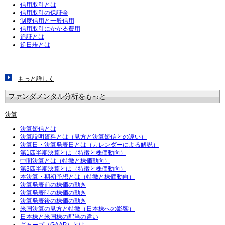
信用取引とは
信用取引の保証金
制度信用と一般信用
信用取引にかかる費用
追証とは
逆日歩とは
もっと詳しく
ファンダメンタル分析をもっと
決算
決算短信とは
決算説明資料とは（見方と決算短信との違い）
決算日・決算発表日とは（カレンダーによる解説）
第1四半期決算とは（特徴と株価動向）
中間決算とは（特徴と株価動向）
第3四半期決算とは（特徴と株価動向）
本決算・期初予想とは（特徴と株価動向）
決算発表前の株価の動き
決算発表時の株価の動き
決算発表後の株価の動き
米国決算の見方と特徴（日本株への影響）
日本株と米国株の配当の違い