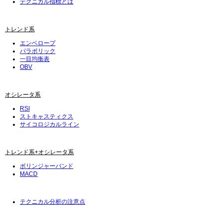
テクニカル指標とは
トレンド系
エンベロープ
パラボリック
一目均衡表
OBV
オシレータ系
RSI
ストキャスティクス
サイコロジカルライン
トレンド系+オシレータ系
ボリンジャーバンド
MACD
テクニカル分析の注意点