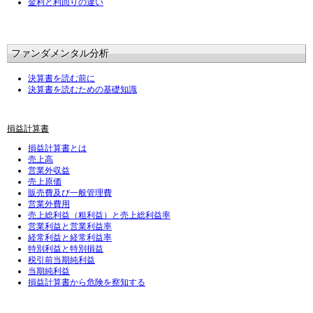
金利と利回りの違い
ファンダメンタル分析
決算書を読む前に
決算書を読むための基礎知識
損益計算書
損益計算書とは
売上高
営業外収益
売上原価
販売費及び一般管理費
営業外費用
売上総利益（粗利益）と売上総利益率
営業利益と営業利益率
経常利益と経常利益率
特別利益と特別損益
税引前当期純利益
当期純利益
損益計算書から危険を察知する