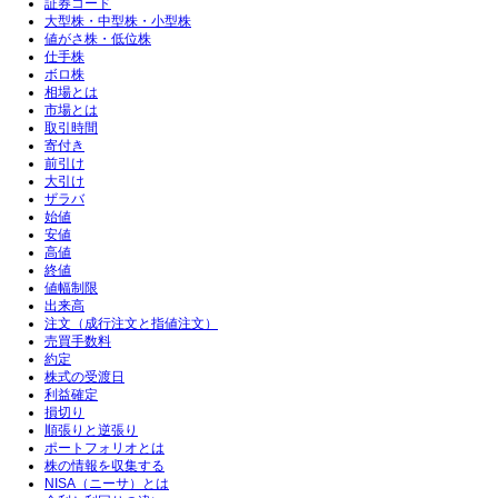
証券コード
大型株・中型株・小型株
値がさ株・低位株
仕手株
ボロ株
相場とは
市場とは
取引時間
寄付き
前引け
大引け
ザラバ
始値
安値
高値
終値
値幅制限
出来高
注文（成行注文と指値注文）
売買手数料
約定
株式の受渡日
利益確定
損切り
順張りと逆張り
ポートフォリオとは
株の情報を収集する
NISA（ニーサ）とは